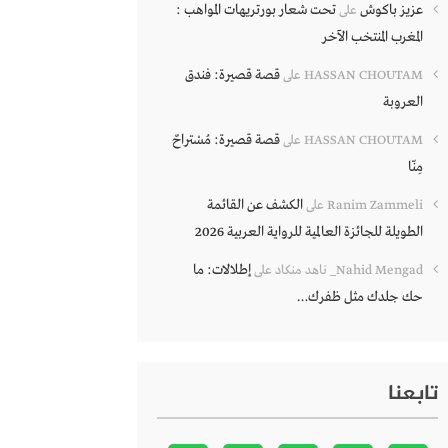
عزيز باكوش
تحت شعار بورتريهات المواهب :
على
المغرب المنتخب الآخر
قصة قصيرة: فندق
HASSAN CHOUTAM
على
العروبة
قصة قصيرة: مُسْتراحٌ
HASSAN CHOUTAM
على
مِنّا
الكشف عن القائمة
Ranim Zammeli
على
الطويلة للجائزة العالمية للرواية العربية 2026
إطلالات: ما
Nahid Mengad_ ناهد منكاد
على
حك جلدك مثل ظفرك…
تابعنا