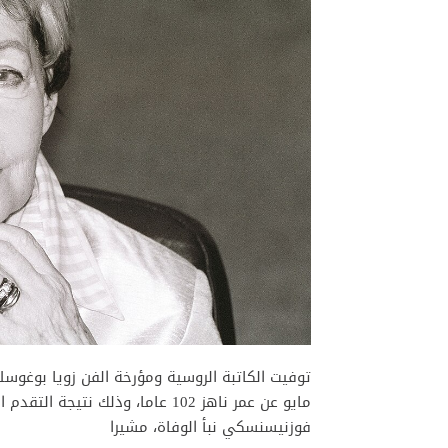
مايو عن عمر ناهز 102 عاما، وذلك
فوزنيسنسكي نبأ الوفاة، مشيرا