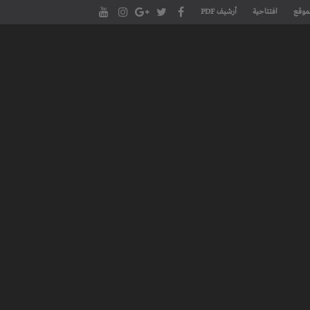
موقع
افتتاحية
أرشيف PDF
مجلة طنجة الأدبية الموقع الأدبي والثقافي الأول داخل العالم العربي، يتم تحديثه على مدار 24 ساعة ويفتح المجال لكل المبدعين في شتى أنحاء
، مسرح، سينما، تشكيل، كاريكاتير، موسيقى، حوارات و إصدارات