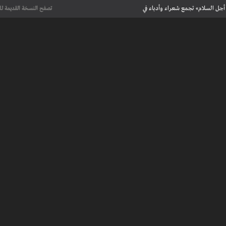
أجل السلام» تجمع شعراء وأدباء في
تصفح النسخة القديمة لل
علماء يحددون لأول مرة العمر الحقيقي لرسومات كهف فرنسي تعود إلى 13 ألف
عت تاريخ الإبداع
 مآسي الحرب بقصص إنسانية مؤثرة
لإسلامية والأوروبية في معرض “تآلفات”
أجل السلام» تجمع شعراء وأدباء في
علماء يحددون لأول مرة العمر الحقيقي لرسومات كهف فرنسي تعود إلى 13 ألف
عت تاريخ الإبداع
 طنجة الأدبية
عريف بأعمالهم الأدبية و الفنية من قصة، شعر، زجل، رواية، دراسة، نقد