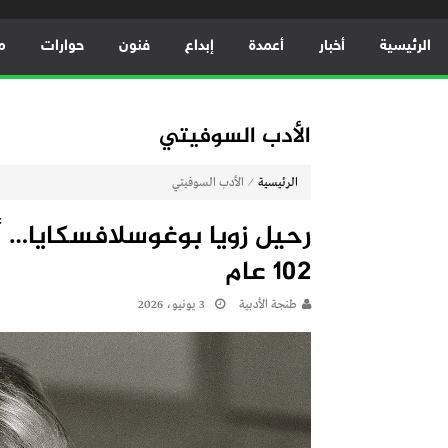
الرئيسية
أخبار
أعمدة
إبداع
فنون
حوارات
م
الأدب السوفيتي
⁄
الرئيسية
الأدب السوفيتي
رحيل زويا بوغوسلافسكايا… أ
102 عام
طنجة الأدبية
3 يونيو، 2026