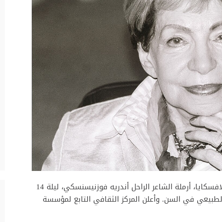
توفيت الكاتبة الروسية ومؤرخة الفن زويا بوغوسلافسكايا، أرملة الشاعر الراحل أندريه فوزنيسنسكي، ليلة 14
 نتيجة التقدم الطبيعي في السن. وأعلن المركز الثقافي التابع لمؤسسة