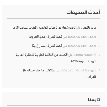
أحدث التعليقات
عزيز باكوش
تحت شعار بورتريهات المواهب : المغرب المنتخب الآخر
على
قصة قصيرة: فندق العروبة
HASSAN CHOUTAM
على
قصة قصيرة: مُسْتراحٌ مِنّا
HASSAN CHOUTAM
على
الكشف عن القائمة الطويلة للجائزة العالمية
Ranim Zammeli
على
للرواية العربية 2026
إطلالات: ما حك جلدك مثل
Nahid Mengad_ ناهد منكاد
على
ظفرك…
تابعنا