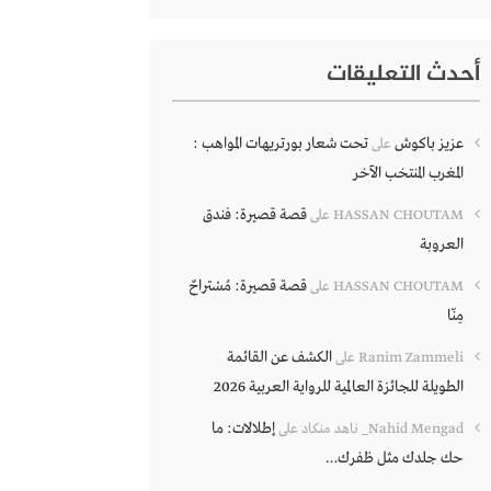
أحدث التعليقات
عزيز باكوش
تحت شعار بورتريهات المواهب :
على
المغرب المنتخب الآخر
قصة قصيرة: فندق
HASSAN CHOUTAM
على
العروبة
قصة قصيرة: مُسْتراحٌ
HASSAN CHOUTAM
على
مِنّا
الكشف عن القائمة
Ranim Zammeli
على
الطويلة للجائزة العالمية للرواية العربية 2026
إطلالات: ما
Nahid Mengad_ ناهد منكاد
على
حك جلدك مثل ظفرك…