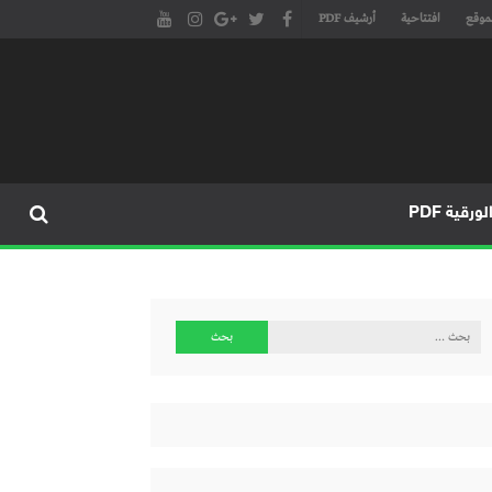
موقع
افتتاحية
أرشيف PDF
مجلة طنجة الأدبية الموقع الأدبي والثقافي الأول داخل العالم العربي، يتم تحديثه على مدار 24 ساعة ويفتح المجال لكل المبدعين في شتى أنحاء
، مسرح، سينما، تشكيل، كاريكاتير، موسيقى، حوارات و إصدارات
ورقية PDF
البحث
عن: