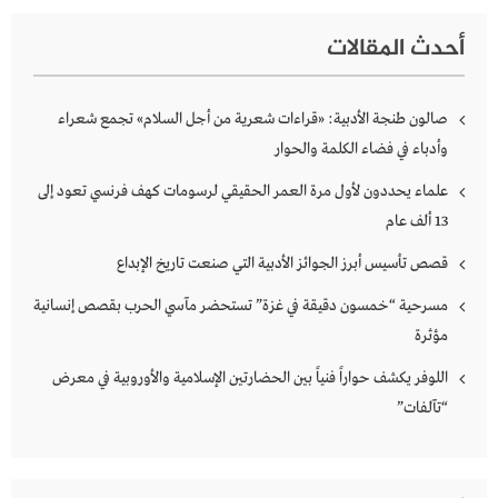
أحدث المقالات
صالون طنجة الأدبية: «قراءات شعرية من أجل السلام» تجمع شعراء
وأدباء في فضاء الكلمة والحوار
علماء يحددون لأول مرة العمر الحقيقي لرسومات كهف فرنسي تعود إلى
13 ألف عام
قصص تأسيس أبرز الجوائز الأدبية التي صنعت تاريخ الإبداع
مسرحية “خمسون دقيقة في غزة” تستحضر مآسي الحرب بقصص إنسانية
مؤثرة
اللوفر يكشف حواراً فنياً بين الحضارتين الإسلامية والأوروبية في معرض
“تآلفات”