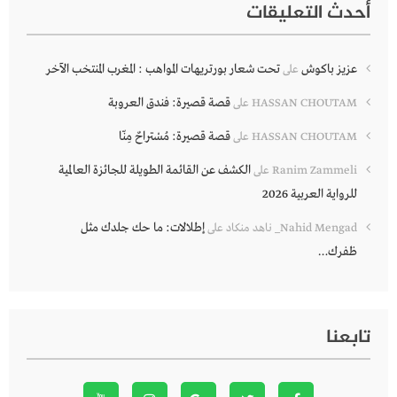
أحدث التعليقات
عزيز باكوش
تحت شعار بورتريهات المواهب : المغرب المنتخب الآخر
على
قصة قصيرة: فندق العروبة
HASSAN CHOUTAM
على
قصة قصيرة: مُسْتراحٌ مِنّا
HASSAN CHOUTAM
على
الكشف عن القائمة الطويلة للجائزة العالمية
Ranim Zammeli
على
للرواية العربية 2026
إطلالات: ما حك جلدك مثل
Nahid Mengad_ ناهد منكاد
على
ظفرك…
تابعنا