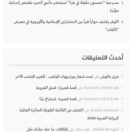
مسرحية “خمسون دقيقة في غزة” تستحضر مآسي الحرب بقصص إنسانية
مؤثرة
اللوفر يكشف حواراً فنياً بين الحضارتين الإسلامية والأوروبية في معرض
“تآلفات”
أحدث التعليقات
عزيز باكوش
تحت شعار بورتريهات المواهب : المغرب المنتخب الآخر
على
قصة قصيرة: فندق العروبة
HASSAN CHOUTAM
على
قصة قصيرة: مُسْتراحٌ مِنّا
HASSAN CHOUTAM
على
الكشف عن القائمة الطويلة للجائزة العالمية
Ranim Zammeli
على
للرواية العربية 2026
إطلالات: ما حك جلدك مثل
Nahid Mengad_ ناهد منكاد
على