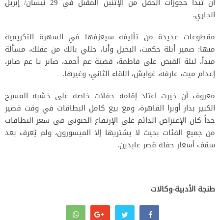
أن تبدأ حجوزات الحفل من الإثنين المقبل في 29 نيسان/ إبريل
الجاري.
مقطوعات عديدة من تأليفه سيعزفها في السهرة التكريمية
منها: ضمير أبلة حكمت، البخيل وأنا، خللي بالك من عقلك، مسألة
مبدأ، ليلة القبض على فاطمة، قضية عم أحمد، صابر يا عم صابر،
إعدام ميت، عارفة، غوايش، اللقاء الثاني، وغيرها.
معروف أن خيرت اعتاد إقامة حفلات خاصة على خشبة المسرح
الكبير بدار أوبرا القاهرة، ومع بيع كامل البطاقات في وقت قصير
جداً كان الإعتراض الدائم على الإرتفاع الجنوني في سعر البطاقات
من جميع الفئات بحيث لا يشتريها إلا الميسورون، ولم يُعرف بعد
سقف أسعار حفلة قصر عابدين.
طنجة الأدبية-وكالات