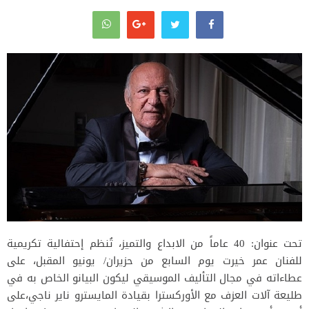
تحت عنوان: 40 عاماً من الابداع والتميز، تُنظم إحتفالية تكريمية
للفنان عمر خيرت يوم السابع من حزيران/ يونيو المقبل، على
عطاءاته في مجال التأليف الموسيقي ليكون البيانو الخاص به في
طليعة آلات العزف مع الأوركسترا بقيادة المايسترو ناير ناجي،على