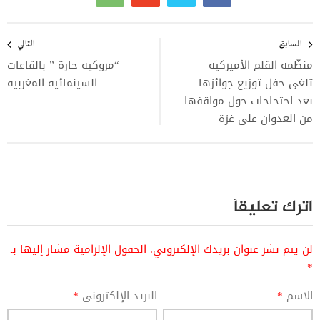
تصفّح
المقالات
السابق
التالي
منظّمة القلم الأميركية
“مروكية حارة ” بالقاعات
تلغي حفل توزيع جوائزها
السينمائية المغربية
بعد احتجاجات حول مواقفها
من العدوان على غزة
اترك تعليقاً
لن يتم نشر عنوان بريدك الإلكتروني.
الحقول الإلزامية مشار إليها بـ
*
الاسم
*
البريد الإلكتروني
*