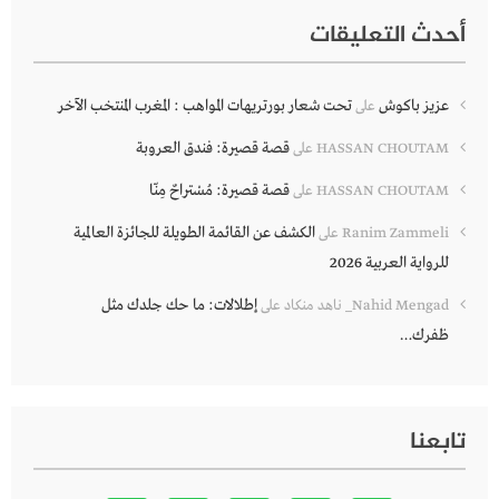
أحدث التعليقات
عزيز باكوش
تحت شعار بورتريهات المواهب : المغرب المنتخب الآخر
على
قصة قصيرة: فندق العروبة
HASSAN CHOUTAM
على
قصة قصيرة: مُسْتراحٌ مِنّا
HASSAN CHOUTAM
على
الكشف عن القائمة الطويلة للجائزة العالمية
Ranim Zammeli
على
للرواية العربية 2026
إطلالات: ما حك جلدك مثل
Nahid Mengad_ ناهد منكاد
على
ظفرك…
تابعنا