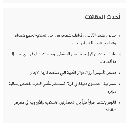
أحدث المقالات
صالون طنجة الأدبية: «قراءات شعرية من أجل السلام» تجمع شعراء
وأدباء في فضاء الكلمة والحوار
علماء يحددون لأول مرة العمر الحقيقي لرسومات كهف فرنسي تعود إلى
13 ألف عام
قصص تأسيس أبرز الجوائز الأدبية التي صنعت تاريخ الإبداع
مسرحية “خمسون دقيقة في غزة” تستحضر مآسي الحرب بقصص إنسانية
مؤثرة
اللوفر يكشف حواراً فنياً بين الحضارتين الإسلامية والأوروبية في معرض
“تآلفات”