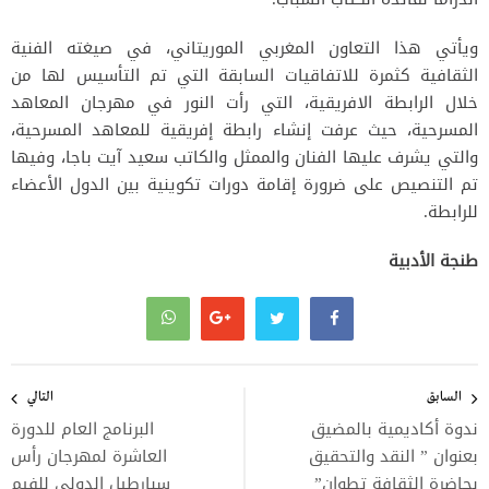
ويأتي هذا التعاون المغربي الموريتاني، في صيغته الفنية
الثقافية كثمرة للاتفاقيات السابقة التي تم التأسيس لها من
خلال الرابطة الافريقية، التي رأت النور في مهرجان المعاهد
المسرحية، حيث عرفت إنشاء رابطة إفريقية للمعاهد المسرحية،
والتي يشرف عليها الفنان والممثل والكاتب سعيد آيت باجا، وفيها
تم التنصيص على ضرورة إقامة دورات تكوينية بين الدول الأعضاء
للرابطة.
طنجة الأدبية
تصفّح
المقالات
السابق
التالي
ندوة أكاديمية بالمضيق
البرنامج العام للدورة
بعنوان ” النقد والتحقيق
العاشرة لمهرجان رأس
بحاضرة الثقافة تطوان”
سبارطيل الدولي للفيم