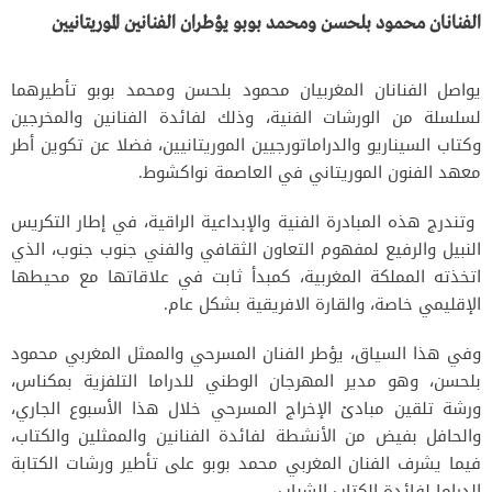
الفنانان محمود بلحسن ومحمد بوبو يؤطران الفنانين الموريتانيين
يواصل الفنانان المغربيان محمود بلحسن ومحمد بوبو تأطيرهما
لسلسلة من الورشات الفنية، وذلك لفائدة الفنانين والمخرجين
وكتاب السيناريو والدراماتورجيين الموريتانيين، فضلا عن تكوين أطر
معهد الفنون الموريتاني في العاصمة نواكشوط.
وتندرج هذه المبادرة الفنية والإبداعية الراقية، في إطار التكريس
النبيل والرفيع لمفهوم التعاون الثقافي والفني جنوب جنوب، الذي
اتخذته المملكة المغربية، كمبدأ ثابت في علاقاتها مع محيطها
الإقليمي خاصة، والقارة الافريقية بشكل عام.
وفي هذا السياق، يؤطر الفنان المسرحي والممثل المغربي محمود
بلحسن، وهو مدير المهرجان الوطني للدراما التلفزية بمكناس،
ورشة تلقين مبادئ الإخراج المسرحي خلال هذا الأسبوع الجاري،
والحافل بفيض من الأنشطة لفائدة الفنانين والممثلين والكتاب،
فيما يشرف الفنان المغربي محمد بوبو على تأطير ورشات الكتابة
الدراما لفائدة الكتاب الشباب.