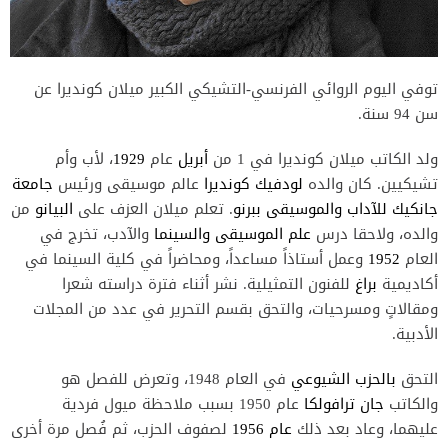
توفي اليوم الروائي الفرنسي-التشيكي الكبير ميلان كونديرا عن
سن 94 سنة.
ولد الكاتب ميلان كونديرا في 1 من
أبريل
عام
1929
، لأب وأم
تشيكيين. كان والده
لودفيك كونديرا
عالم موسيقى ورئيس
جامعة
جانكيك للآداب والموسيقى
ببرنو
. تعلم ميلان العزف على
البيانو
من
والده، ولاحقا درس
علم الموسيقى
والسينما
والآدب، تخرج في
العام
1952
وعمل أستاذاً مساعداً، ومحاضراً في كلية السينما في
أكاديمية
براغ
للفنون التمثيلية. نشر أثناء فترة دراسته شعرا
ومقالاتٍ ومسرحيات، والتحق بقسم التحرير في عدد من المجلات
الأدبية.
التحق
بالحزب الشيوعي
في العام 1948، وتعرض للفصل هو
والكاتب
جان ترافولكا
عام 1950 بسبب ملاحظة ميول فردية
عليهما، وعاد بعد ذلك
عام 1956
لصفوف الحزب، ثم فُصل مرة أخرى