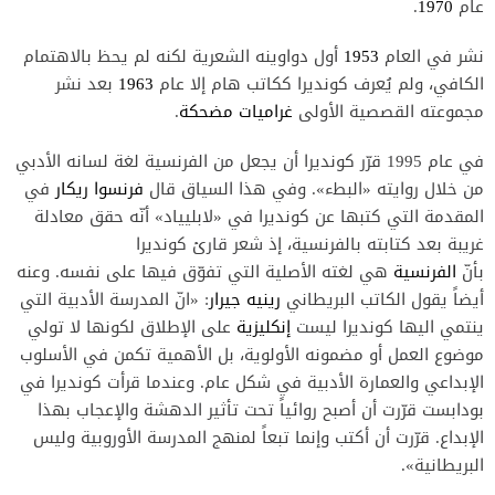
عام
1970
.
نشر في العام
1953
أول دواوينه الشعرية لكنه لم يحظ بالاهتمام
الكافي، ولم يُعرف كونديرا ككاتب هام إلا عام
1963
بعد نشر
مجموعته القصصية الأولى
غراميات مضحكة
.
في عام 1995 قرّر كونديرا أن يجعل من الفرنسية لغة لسانه الأدبي
من خلال روايته «البطء». وفي هذا السياق قال
فرنسوا ريكار
في
المقدمة التي كتبها عن كونديرا في «لابليياد» أنّه حقق معادلة
غريبة بعد كتابته بالفرنسية، إذ شعر قارئ كونديرا
بأنّ
الفرنسية
هي لغته الأصلية التي تفوّق فيها على نفسه. وعنه
أيضاً يقول الكاتب البريطاني
رينيه جيرار
: «انّ المدرسة الأدبية التي
ينتمي اليها كونديرا ليست
إنكليزية
على الإطلاق لكونها لا تولي
موضوع العمل أو مضمونه الأولوية، بل الأهمية تكمن في الأسلوب
الإبداعي والعمارة الأدبية في شكل عام. وعندما قرأت كونديرا في
بودابست قرّرت أن أصبح روائياً تحت تأثير الدهشة والإعجاب بهذا
الإبداع. قرّرت أن أكتب وإنما تبعاً لمنهج المدرسة الأوروبية وليس
البريطانية».