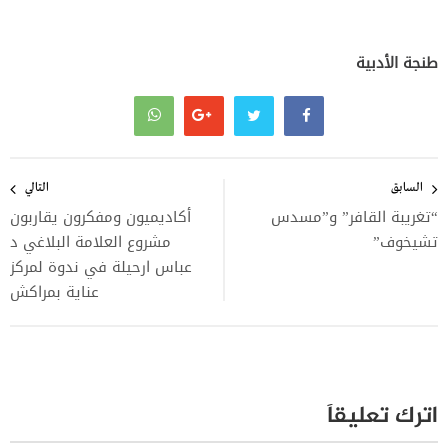
طنجة الأدبية
تصفّح
المقالات
السابق
التالي
“تغريبة القافر” و”مسدس
أكاديميون ومفكرون يقاربون
تشيخوف”
مشروع العلامة البلاغي د
عباس ارحيلة في ندوة لمركز
عناية بمراكش
اترك تعليقاً