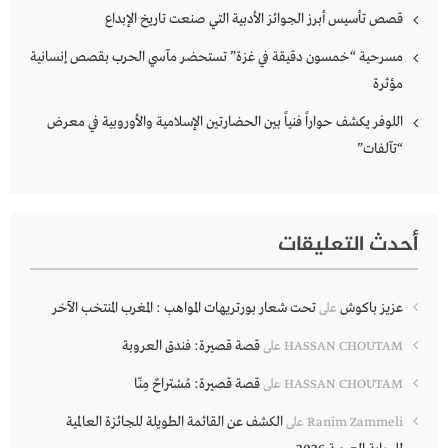
قصص تأسيس أبرز الجوائز الأدبية التي صنعت تاريخ الإبداع
مسرحية “خمسون دقيقة في غزة” تستحضر مآسي الحرب بقصص إنسانية
مؤثرة
اللوفر يكشف حواراً فنياً بين الحضارتين الإسلامية والأوروبية في معرض
“تآلفات”
أحدث التعليقات
عزيز باكوش
تحت شعار بورتريهات المواهب : المغرب المنتخب الآخر
على
قصة قصيرة: فندق العروبة
HASSAN CHOUTAM
على
قصة قصيرة: مُسْتراحٌ مِنّا
HASSAN CHOUTAM
على
الكشف عن القائمة الطويلة للجائزة العالمية
Ranim Zammeli
على