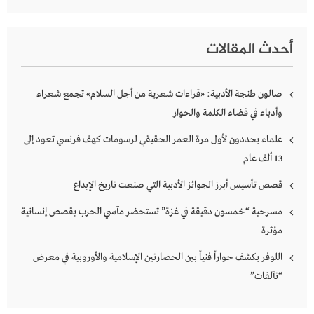
أحدث المقالات
صالون طنجة الأدبية: «قراءات شعرية من أجل السلام» تجمع شعراء
وأدباء في فضاء الكلمة والحوار
علماء يحددون لأول مرة العمر الحقيقي لرسومات كهف فرنسي تعود إلى
13 ألف عام
قصص تأسيس أبرز الجوائز الأدبية التي صنعت تاريخ الإبداع
مسرحية “خمسون دقيقة في غزة” تستحضر مآسي الحرب بقصص إنسانية
مؤثرة
اللوفر يكشف حواراً فنياً بين الحضارتين الإسلامية والأوروبية في معرض
“تآلفات”