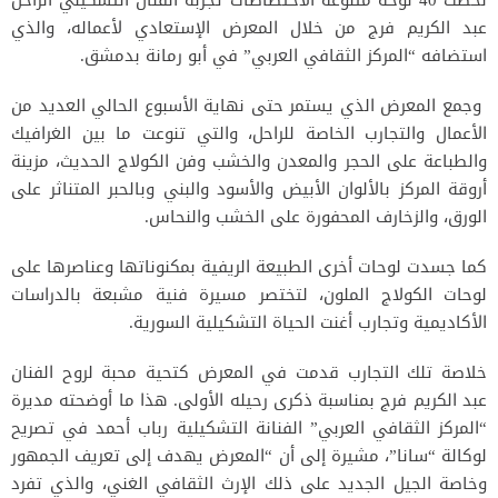
لخصت 40 لوحة متنوعة الاختصاصات تجربة الفنان التشكيلي الراحل
عبد الكريم فرج من خلال المعرض الإستعادي لأعماله، والذي
استضافه “المركز الثقافي العربي” في أبو رمانة بدمشق.
وجمع المعرض الذي يستمر حتى نهاية الأسبوع الحالي العديد من
الأعمال والتجارب الخاصة للراحل، والتي تنوعت ما بين الغرافيك
والطباعة على الحجر والمعدن والخشب وفن الكولاج الحديث، مزينة
أروقة المركز بالألوان الأبيض والأسود والبني وبالحبر المتناثر على
الورق، والزخارف المحفورة على الخشب والنحاس.
كما جسدت لوحات أخرى الطبيعة الريفية بمكنوناتها وعناصرها على
لوحات الكولاج الملون، لتختصر مسيرة فنية مشبعة بالدراسات
الأكاديمية وتجارب أغنت الحياة التشكيلية السورية.
خلاصة تلك التجارب قدمت في المعرض كتحية محبة لروح الفنان
عبد الكريم فرج بمناسبة ذكرى رحيله الأولى. هذا ما أوضحته مديرة
“المركز الثقافي العربي” الفنانة التشكيلية رباب أحمد في تصريح
لوكالة “سانا”، مشيرة إلى أن “المعرض يهدف إلى تعريف الجمهور
وخاصة الجيل الجديد على ذلك الإرث الثقافي الغني، والذي تفرد