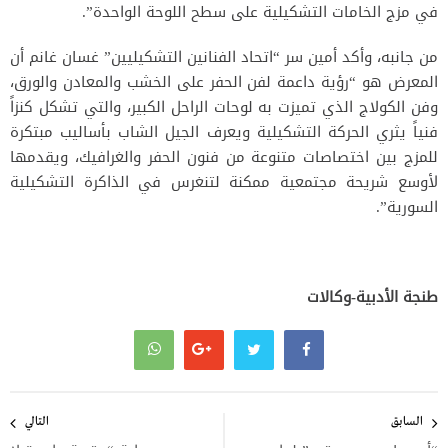
في مزج الخامات التشكيلية على سطح اللوحة الواحدة”.
من جانبه، وأكد أمين سر “اتحاد الفنانين التشكيليين” غسان غانم أن
المعرض هو “رؤية داعمة لفن الحفر على الخشب والمعادن والورق،
وفن الكولاج الذي تميزت به لوحات الراحل الكبير، والتي تشكل كنزاً
فنياً يثري الحركة التشكيلية ويعرف الجيل الشاب بأساليب مبتكرة
للمزج بين اختصاصات متنوعة من فنون الحفر والغرافيك، ويقدمها
لأوسع شريحة مجتمعية ممكنة لتنغرس في الذاكرة التشكيلية
السورية”.
طنجة الأدبية-وكالات
تصفّح
المقالات
السابق
التالي