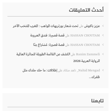
أحدث التعليقات
عزيز باكوش
تحت شعار بورتريهات المواهب : المغرب المنتخب الآخر
على
قصة قصيرة: فندق العروبة
HASSAN CHOUTAM
على
قصة قصيرة: مُسْتراحٌ مِنّا
HASSAN CHOUTAM
على
الكشف عن القائمة الطويلة للجائزة العالمية
Ranim Zammeli
على
للرواية العربية 2026
إطلالات: ما حك جلدك مثل
Nahid Mengad_ ناهد منكاد
على
ظفرك…
تابعنا