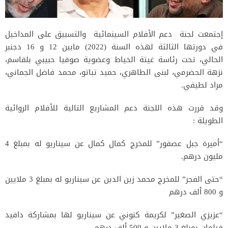
إجتمعت لجنة دعم الأفلام السينمائية والتسبيق على المداخيل
في دورتها الثالثة لهذه السنة (2022) مابين 12 و 16 دجنبر
الحالي، تحت رئاسة غيتة الخياط وعضوية صوفيا حبيبي بلقاسم،
نزهة الحضرمي، لبنى الطاهري، حميد تباتو، محمد فاضل الجماني،
مراد لطيفي.
وقد قررت هذه اللجنة دعم المشاريع التالية للأفلام الروائية
الطويلة :
“أميرة جبل عصفور” للمخرج كمال كمال عن سيناريو له بمبلغ 4
مليون درهم.
“حتى الفجر” للمخرج محمد زين الدين عن سيناريو له بمبلغ 3 ملايين
و 800 ألف درهم
“عزيزي الصغير” لكريمة كنوني عن سيناريو لها بمشاركة دافيد
فيلمان بمبلغ 3 ملايين و 500 ألف درهم