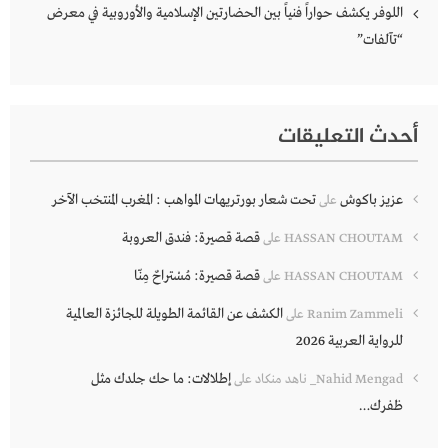
اللوفر يكشف حواراً فنياً بين الحضارتين الإسلامية والأوروبية في معرض
“تآلفات”
أحدث التعليقات
عزيز باكوش
تحت شعار بورتريهات المواهب : المغرب المنتخب الآخر
على
قصة قصيرة: فندق العروبة
HASSAN CHOUTAM
على
قصة قصيرة: مُسْتراحٌ مِنّا
HASSAN CHOUTAM
على
الكشف عن القائمة الطويلة للجائزة العالمية
Ranim Zammeli
على
للرواية العربية 2026
إطلالات: ما حك جلدك مثل
Nahid Mengad_ ناهد منكاد
على
ظفرك…