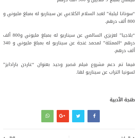
“سوناتا ليلية” لعبد السلام الكلاعي عن سيناريو له بمبلغ مليوني و
800 ألف درهم.
“بلاجيا” لعزيزي السالمي عن سيناريو له بمبلغ مليوني و800 ألف
درهم “الممثلة” لمحمد غنجة عن سيناريو له بمبلغ مليوني و 340
ألف درهم.
فيما تم دعم مشروع فيلم قصير وحيد بعنوان “غاردن بارادايز”
لسونيا التراب عن سيناريو لها.
طنجة الأدبية
تصفّح