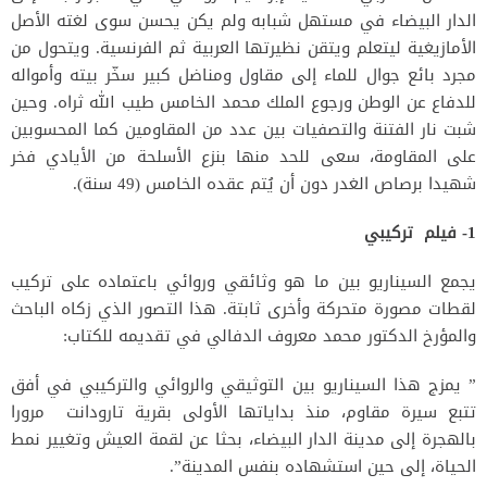
الدار البيضاء في مستهل شبابه ولم يكن يحسن سوى لغته الأصل
الأمازيغية ليتعلم ويتقن نظيرتها العربية ثم الفرنسية. ويتحول من
مجرد بائع جوال للماء إلى مقاول ومناضل كبير سخّر بيته وأمواله
للدفاع عن الوطن ورجوع الملك محمد الخامس طيب الله ثراه. وحين
شبت نار الفتنة والتصفيات بين عدد من المقاومين كما المحسوبين
على المقاومة، سعى للحد منها بنزع الأسلحة من الأيادي فخر
شهيدا برصاص الغدر دون أن يُتم عقده الخامس (49 سنة).
1- فيلم تركيبي
يجمع السيناريو بين ما هو وثائقي وروائي باعتماده على تركيب
لقطات مصورة متحركة وأخرى ثابتة. هذا التصور الذي زكاه الباحث
والمؤرخ الدكتور محمد معروف الدفالي في تقديمه للكتاب:
” يمزج هذا السيناريو بين التوثيقي والروائي والتركيبي في أفق
تتبع سيرة مقاوم، منذ بداياتها الأولى بقرية تارودانت مرورا
بالهجرة إلى مدينة الدار البيضاء، بحثا عن لقمة العيش وتغيير نمط
الحياة، إلى حين استشهاده بنفس المدينة”.