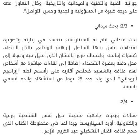
جوانبه الفنية والتقنية والميدانية والتاريخية. وكان التعاون معه
على درجة كبيرة من المسؤولية والجدية وحسن التواصل”.
2/3: بحث ميداني
بحث ميداني قام به السيناريست يتجسد في زيارته وتصويره
لفضاءات عاش فيها المناضل إبراهيم الروداني بالدار البيضاء،
كمقرات إقامته واعتقاله مرورا بالمكان الذي اغتيل فيه وصولا إلى
محل دفنه بمقبرة الشهداء. إضافة إلى لقاءات مباشرة مع أشخاص
لهم علاقة بالشهيد ضمنهم أقاربه على رأسهم نجله “إبراهيم
الروداني” الذي ولد بعد 25 يوما من استشهاد والده فسمي
باسمه.
2/4:
مقالات وبحوث جامعية متنوعة حول نفس الشخصية ورقية
وإلكترونية، أورد السيناريست جردا لها في مخطوطة الكتاب الذي
صمم غلافه الفنان التشكيلي عبد الكريم الأزهر .