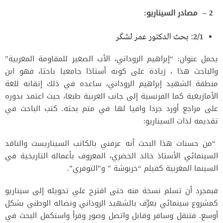
2 – مصادر السيناريو:
2/1: بحث الدكتور عمر لشگر
يحمل عنوان: “إبراهيم الروداني، الأب الصغير للمقاومة المغربية”
والباحث هذا ، زيادة على كونه أستاذا جامعيا باحثا، فهو ابن
منطقة الشهيد إبراهيم الروداني، ساعده في ذلك إتقانه للغة
الأمازيغية كما الفرنسية إلى جانب العربية طبعا، حيث اعتمد بدوره
على مراجع أورد جردا وافيا لها في متم بحثه. كتب الباحث في
تقديمه لذات السيناريو:
“من حسنات هذا البحث أنه عرفني بالكاتب السيناريست والناقد
السينمائي الأستاذ خالد الخضري، المعروف بأعماله التاريخية في
السينما المغربية كفيلم “خربوشة ” و”التوفري”.
فبمجرد أن تسلم نسخة منه حتى اقترح علي تحويله إلى سيناريو
كمشروع سينمائي يعرِّف بالشهيد الروداني ونضاله الوطني بشكل
أوسع. فتنقل وسافر وقابل واتصل وصور وقرأ واستكمل البحث في