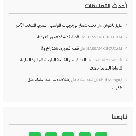
أحدث التعليقات
عزيز باكوش
تحت شعار بورتريهات المواهب : المغرب المنتخب الآخر
على
قصة قصيرة: فندق العروبة
HASSAN CHOUTAM
على
قصة قصيرة: مُسْتراحٌ مِنّا
HASSAN CHOUTAM
على
الكشف عن القائمة الطويلة للجائزة العالمية
Ranim Zammeli
على
للرواية العربية 2026
إطلالات: ما حك جلدك مثل
Nahid Mengad_ ناهد منكاد
على
ظفرك…
تابعنا