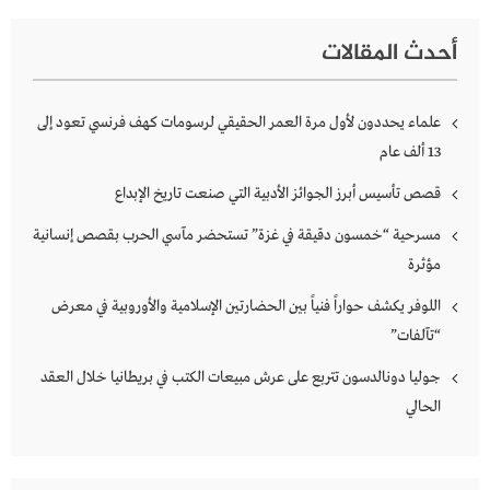
أحدث المقالات
علماء يحددون لأول مرة العمر الحقيقي لرسومات كهف فرنسي تعود إلى
13 ألف عام
قصص تأسيس أبرز الجوائز الأدبية التي صنعت تاريخ الإبداع
مسرحية “خمسون دقيقة في غزة” تستحضر مآسي الحرب بقصص إنسانية
مؤثرة
اللوفر يكشف حواراً فنياً بين الحضارتين الإسلامية والأوروبية في معرض
“تآلفات”
جوليا دونالدسون تتربع على عرش مبيعات الكتب في بريطانيا خلال العقد
الحالي