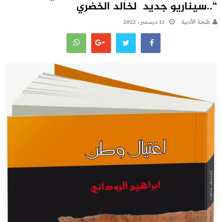
“..سيناريو جديد لخالد الخضري
طنجة الأدبية
13 ديسمبر، 2022