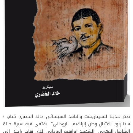
صدر حديثا للسيناريست والناقد السينمائي خالد الخضري كتاب /
سيناريو: “اغتيال وطن إبراهيم الروداني”. يقتفي فيه سيرة حياة
المناضل المغربي الشهيد إبراهيم الروداني الذي هاجر راجلا إلى