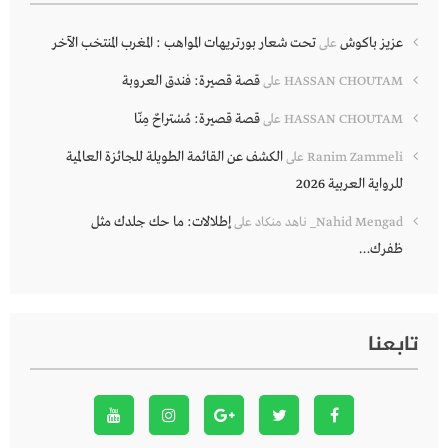
عزيز باكوش
تحت شعار بورتريهات المواهب : المغرب المنتخب الآخر
على
قصة قصيرة: فندق العروبة
HASSAN CHOUTAM
على
قصة قصيرة: مُسْتراحٌ مِنّا
HASSAN CHOUTAM
على
الكشف عن القائمة الطويلة للجائزة العالمية
Ranim Zammeli
على
للرواية العربية 2026
إطلالات: ما حك جلدك مثل
Nahid Mengad_ ناهد منكاد
على
ظفرك…
تابعنا