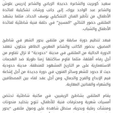
سعيد كوبريت والشاعرة خديجة الزياني والشاعر إدريس علوش
والشاعر عبد الواحد بروك، إلى جانب ورشات تشكيلية لفائدة
الأطفال، من تأطير الفنان التشكيلي يوسف الحداد. مثلما يشهد
الملتقى حضور الثنائي “المسيح” في حلقة فنية شاطئية لفائدة
الأطفال والشباب.
فبعد تنظيم دورة سابقة من ملتقى بحور الشعر في شاطئ
المضيق، بحضور الكاتب والشاعر المغربي الطاهر بنجلون، تنعقد
الدورة الحالية من الملتقى في مدينة “حدودية” لا تزال تقاوم من
أجل رفاه أهلها، مثلما قاوم ساكنتها زمنا طويلا ضد الهجمات
الاستعمارية على مر التاريخ المشهود للمنطقة. مدينة حدودية
حيث لا حدود للشعر وسائر الفنون، في دورة جديدة من أجل إشاعة
قيم الإبداع والفرح والجمال، ومن أجل عقد لقاء بين المصطافين
والشعراء والفنانين المغاربة.
يقام الملتقى بشاطئ الريفيين، في مكتبة شاطئية تحتضن
أمسيات شعرية ومحترفات فنية للأطفال، تتوج بتخليد منحوتات
ومنشآت رملية وبحرية، ستظل شاهدة على وصول ملتقى “بحور