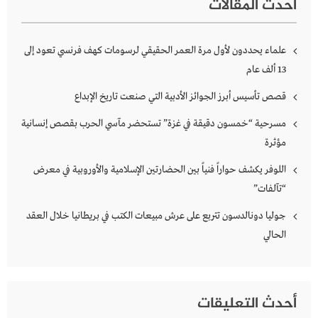
أحدث المقالات
علماء يحددون لأول مرة العمر الحقيقي لرسومات كهف فرنسي تعود إلى
13 ألف عام
قصص تأسيس أبرز الجوائز الأدبية التي صنعت تاريخ الإبداع
مسرحية “خمسون دقيقة في غزة” تستحضر مآسي الحرب بقصص إنسانية
مؤثرة
اللوفر يكشف حواراً فنياً بين الحضارتين الإسلامية والأوروبية في معرض
“تآلفات”
جوليا دونالدسون تتربع على عرش مبيعات الكتب في بريطانيا خلال العقد
الحالي
أحدث التعليقات