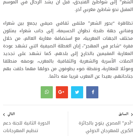
الشعر” إلى شواطئ الفنيدق، قبل أن يشد الرحال في الموسم
المقبل نحو شاطئ مغربي آخر.
تظاهرة “بحور الشعر” ملتقى ثقافي صيفي يجمع بين شعراء
وفناني جهة طنجة تطوان الحسيمة، إلى جانب شعراء يمثلون
مختلف الجهات المغربية، مع استضافة مغاربة العالم، من خلال
فقرة “شاعر في المهجر”، إبان العطلة الصيفية التي تشهد عودة
المغاربة المقيمين بالخارج إلى بلدهم، كما تشهد على تجديد
الصلات الأسرية والشعرية والثقافية بالمغرب، بوصفه منطلقا
وموئلا للمغاربة، ونقطة ضوء يطوفون من حولها مهما حلقت بهم
جناحاتهم، بعيدا عن المغرب قريبا منه دائما.
تصفّح
المقالات
السابق
التالي
“آدم” المصري يتوج بالجائزة
الدورة الثانية للجنة دعم
الكبرى للمهرجان الدولي
تنظيم المهرجانات