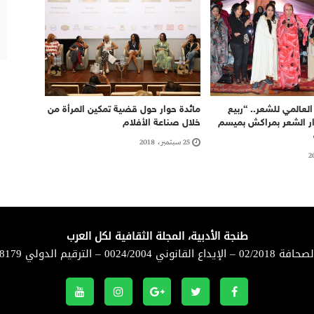
العالمي للشعر.. “ربيع
مائدة حوار حول قضية تمكين المرأة من
ر الشعر بمراكش بميسم
خلال صناعة الأفلام
25 سبتمبر، 2018
طنجة الأدبية، المجلة الثقافية لكل العرب
لقانوني 0024/2004 – الترقيم الدولي 8179-1114