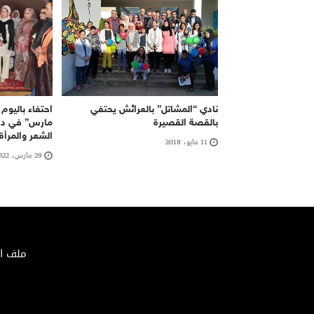
نادي “المشاتل” بالعرائش يحتفي
احتفاء باليوم 
بالقصة القصيرة
مارس” في دا
الشعر والمرأة
11 مايو، 2018
29 مارس، 2022
ملف الصحافة 02/2018 – الإيداع ا