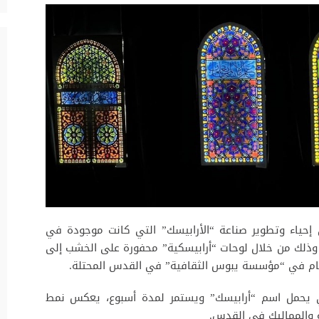
إحياء وتطوير صناعة “الأرابيسك” التي كانت موجودة في
وذلك من خلال لوحات “أرابيسكية” محفورة على الخشب إلى
ُقام في “مؤسسة يبوس الثقافية” في القدس المحتلة.
ذي يحمل اسم “أرابيسك” ويستمر لمدة أسبوع، يعكس نمط
ة والمماليك في القدس.