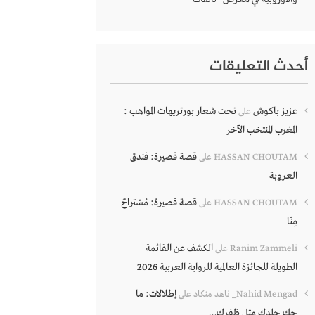
أحدث التعليقات
عزيز باكوش
تحت شعار بورتريهات المواهب :
على
المغرب المنتخب الآخر
قصة قصيرة: فندق
HASSAN CHOUTAM
على
العروبة
قصة قصيرة: مُسْتراحٌ
HASSAN CHOUTAM
على
مِنّا
الكشف عن القائمة
Ranim Zammeli
على
الطويلة للجائزة العالمية للرواية العربية 2026
إطلالات: ما
Nahid Mengad_ ناهد منكاد
على
حك جلدك مثل ظفرك…