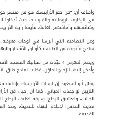
وأضاف أن: “فن حفر الأرابيسك هو فن منتشر حول ا
في الزخارف الرومانية والفارسية، حيث أدخلوا ال
وكنائسهم وأماكنهم العامة، فأينما رأيت الأرابي
وعن التصاميم التي أبرزها في لوحات معرضه، 
نماذج مأخوذة من الطبيعة كأوراق الأشجار والزهور
ويضم المعرض 4 عيِّنات من شبابيك ا
وأُدخل إليها الزجاج الملوّن، فكانت نماذج طبق 
وقال أبو السعود إن لوحات الأرابيسك وإقامة 
التزيين لواجهات المباني، كما أن إحياء فن الأ
الخشب، وتعشيق الزجاج، وحرفة تغليف الزجاج 
مدينة القدس؛ لإعادة البهاء للمدينة، وصد المح
القديمة.