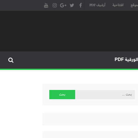
موقع
افتتاحية
أرشيف PDF
مجلة طنجة الأدبية الموقع الأدبي والثقافي الأول داخل العالم العربي، يتم تحديثه على مدار 24 ساعة ويفتح المجال لكل المبدعين في شتى أنحاء
، مسرح، سينما، تشكيل، كاريكاتير، موسيقى، حوارات و إصدارات
ورقية PDF
البحث
عن: