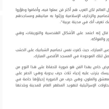
لعالم لكن العرب هم أكثر مَن عملوا فيه، وأضافوا وطوَّروا
تصاميم والزخارف الإسلامية وزيَّنوا به مبانيهم ومساجدهم
سك تعرف أنك في مدينة عربية”.
قال إنه اعتمد على الأشكال الهندسية والتوريقات، وهي
 والفواكه.
لمسجد الأقصى المبارك، حيث حُفرت نفس تصاميم الشبابيك على الخشب
الأصل لتلك الموجودة في المسجد الأقصى المبارك.
معرض خاص بهذا الفن هو ضرورة للحفاظ على هذا النوع من
رابيسك يترتب عليه إحياء ثلاث حرف يدوية وهي: الحفر على
المعشق والملون، وهي حرف من الضرورة إحياؤها خاصة في
اولات الإسرائيلية لتهويد المظهر العام للمدينة وبلدتها