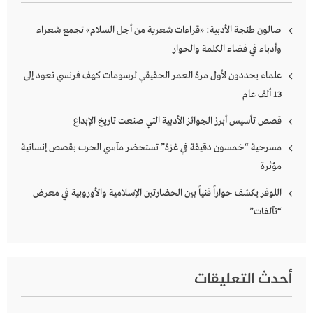
صالون طنجة الأدبية: «قراءات شعرية من أجل السلام» تجمع شعراء
وأدباء في فضاء الكلمة والحوار
علماء يحددون لأول مرة العمر الحقيقي لرسومات كهف فرنسي تعود إلى
13 ألف عام
قصص تأسيس أبرز الجوائز الأدبية التي صنعت تاريخ الإبداع
مسرحية “خمسون دقيقة في غزة” تستحضر مآسي الحرب بقصص إنسانية
مؤثرة
اللوفر يكشف حواراً فنياً بين الحضارتين الإسلامية والأوروبية في معرض
“تآلفات”
أحدث التعليقات