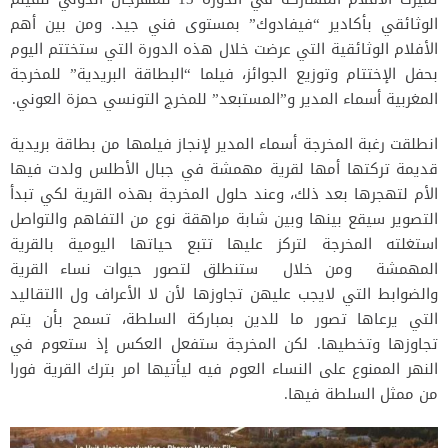
الوثائقي بأكادير “فيفادوك” بمستوى فني جيد. ومن بين أهم
الأفلام الوثائقية التي عرضت خلال هذه الدورة التي ستختتم اليوم
بحفل الإختتام وتوزيع الجوائز، فيلما “البطاقة البريدية” للمخرجة
المغربية أسماء المدير و”المستبعد” للمخرج التونسي حمزة العوني.
انطلقت رغبة المخرجة أسماء المدير لإنجاز فيلمها من بطاقة بريدية
قديمة تركتها أمها لقرية مهمشة في جبال الأطلس ولدت فيها
الأم لتهجرها بعد ذلك، وعند حلول المخرجة بهذه القرية لكي تبدأ
التصوير سيقع بينها وبين شابة مراهقة نوع من التفاهم والتواصل
استغلته المخرجة لتركز عليها تتبع حياتها اليومية بالقرية
المهمشة ومن خلال ستنطلق لتصور حيوات نساء القرية
والضوابط التي لايجب عليهن تجاوزها لأن لا الأعراف ول االتقاليد
التي يرعاها تصور ما للدين بمباركة السلطة، تسمح بأن يتم
تجاوزها وتخطيها. لكن المخرجة ستفعل العكس إذ ستعوم في
النهر الممنوع على النساء العوم فيه ليأتيها امر بترك القرية فورا
من ممثل السلطة فيها.