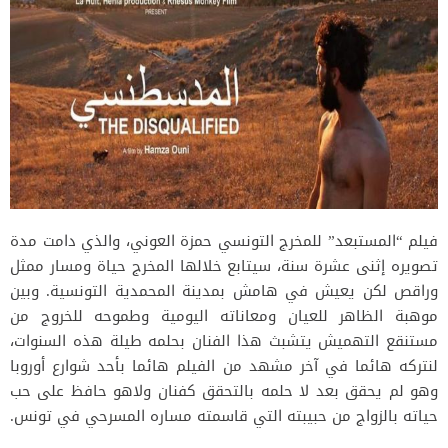
فيلم “المستبعد” للمخرج التونسي حمزة العوني، والذي دامت مدة
تصويره إثنى عشرة سنة، سيتابع خلالها المخرج حياة ومسار ممثل
وراقص لكن يعيش في هامش بمدينة المحمدية التونسية. وبين
موهبة الظاهر للعيان ومعاناته اليومية وطموحه للخروج من
مستنقع التهميش يتشبث هذا الفنان بحلمه طيلة هذه السنوات،
لنتركه هائما في آخر مشهد من الفيلم هائما بأحد شوارع أوروبا
وهو لم يحقق بعد لا حلمه بالتحقق كفنان ولاهو حافظ على حب
حياته بالزواج من حبيبته التي قاسمته مساره المسرحي في تونس.