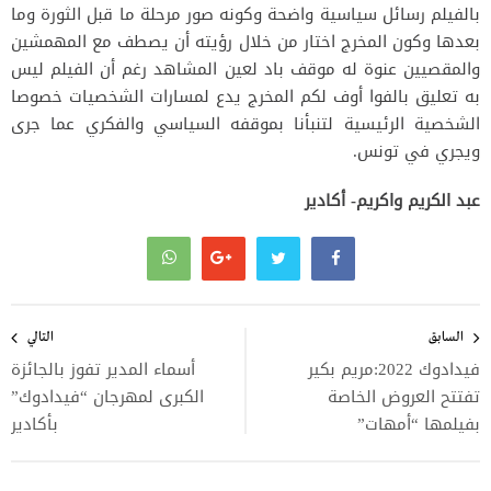
بالفيلم رسائل سياسية واضحة وكونه صور مرحلة ما قبل الثورة وما
بعدها وكون المخرج اختار من خلال رؤيته أن يصطف مع المهمشين
والمقصيين عنوة له موقف باد لعين المشاهد رغم أن الفيلم ليس
به تعليق بالفوا أوف لكم المخرج يدع لمسارات الشخصيات خصوصا
الشخصية الرئيسية لتنبأنا بموقفه السياسي والفكري عما جرى
ويجري في تونس.
عبد الكريم واكريم- أكادير
تصفّح
المقالات
السابق
التالي
فيدادوك 2022:مريم بكير
أسماء المدير تفوز بالجائزة
تفتتح العروض الخاصة
الكبرى لمهرجان “فيدادوك”
بفيلمها “أمهات”
بأكادير