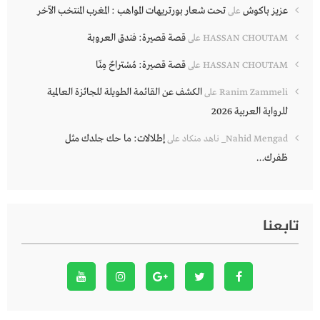
عزيز باكوش
تحت شعار بورتريهات المواهب : المغرب المنتخب الآخر
على
قصة قصيرة: فندق العروبة
HASSAN CHOUTAM
على
قصة قصيرة: مُسْتراحٌ مِنّا
HASSAN CHOUTAM
على
الكشف عن القائمة الطويلة للجائزة العالمية
Ranim Zammeli
على
للرواية العربية 2026
إطلالات: ما حك جلدك مثل
Nahid Mengad_ ناهد منكاد
على
ظفرك…
تابعنا