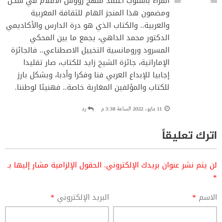
القراء بأسلوب اعتمد منهج رؤوس الأقلام في شكل
ومضمون هذا المنجز الهام للثقافة المغربية
والعربية.. والكتاب الذي هو درة الدارس والأكاديمي
الدكتور محمد الداهي، يجمع ما بين المحكي
المسرود ورومانسية التخييل الاصطناعي.. فالجائزة
الإماراتية، جائزة الشيخ زايد للكتاب، صار تقليدا
إجابيا للإبداع العربي فنا وفكرا وأدبا، وبشكل بارز
للكتاب والمؤلفين المغاربة خاصة.. فهنيئا لوطننا.
11 مايو، 2022 الساعة 3:38 م
رد
اترك تعليقاً
لن يتم نشر عنوان بريدك الإلكتروني.
الحقول الإلزامية مشار إليها بـ
*
الاسم
*
البريد الإلكتروني
*