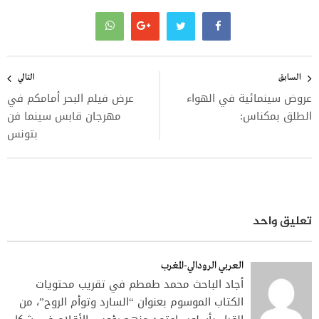
تصفّح
المقالات
السابق
التالي
عروض سينمائية في الهواء
عرض فيلم البحر أمامكم في
الطلق بمكناس:
مهرجان قابس سينما فن
بتونس
تعليق واحد
العربي الرودالي-المغرب
أجاد الباحث محمد طمطم في تقريب محتويات
الكتاب الموسوم بعنوان “السارد وتوأم الروح”، من