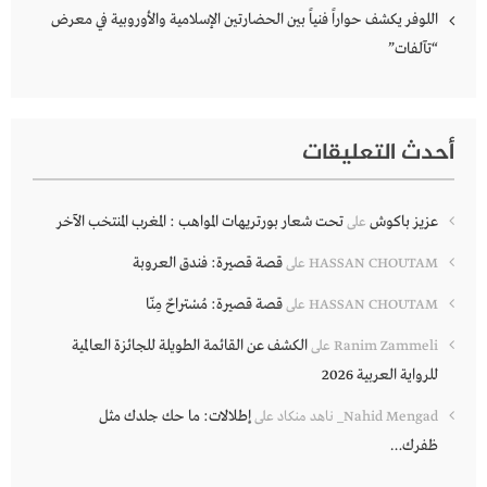
اللوفر يكشف حواراً فنياً بين الحضارتين الإسلامية والأوروبية في معرض
“تآلفات”
أحدث التعليقات
عزيز باكوش
تحت شعار بورتريهات المواهب : المغرب المنتخب الآخر
على
قصة قصيرة: فندق العروبة
HASSAN CHOUTAM
على
قصة قصيرة: مُسْتراحٌ مِنّا
HASSAN CHOUTAM
على
الكشف عن القائمة الطويلة للجائزة العالمية
Ranim Zammeli
على
للرواية العربية 2026
إطلالات: ما حك جلدك مثل
Nahid Mengad_ ناهد منكاد
على
ظفرك…