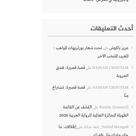
أحدث التعليقات
عزيز باكوش
تحت شعار بورتريهات المواهب :
على
المغرب المنتخب الآخر
قصة قصيرة: فندق
HASSAN CHOUTAM
على
العروبة
قصة قصيرة: مُسْتراحٌ
HASSAN CHOUTAM
على
مِنّا
الكشف عن القائمة
Ranim Zammeli
على
الطويلة للجائزة العالمية للرواية العربية 2026
إطلالات: ما
Nahid Mengad_ ناهد منكاد
على
حك جلدك مثل ظفرك…