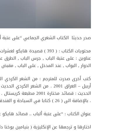
صدر حديثا الكتاب الشعري الجماعي “على عتبة أل
عناوين : على عتبة الباب , جرس الباب , الطرق على
الدوار , البواب , عند المدخل , على الباب , مقبض ا
كتب أخرى صدرت للمترجم : من الشعر الكردي ا
. بالإضافة الى ( 26 ) كتابا في السياحة و الفندقة , و غيرها من الكتب .
عنوان الكتاب : “على عتبة ألباب .. قصائد هايكو ع
اختارها و ترجمها عن الإنكليزية ( بنيامين يوخنا دان