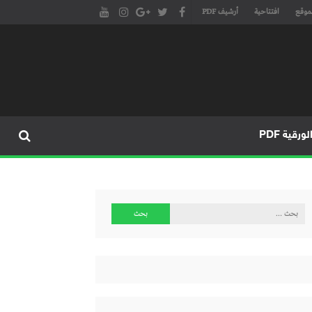
موقع
افتتاحية
أرشيف PDF
مجلة طنجة الأدبية الموقع الأدبي والثقافي الأول داخل العالم العربي، يتم تحديثه على مدار 24 ساعة ويفتح المجال لكل المبدعين في شتى أنحاء
، مسرح، سينما، تشكيل، كاريكاتير، موسيقى، حوارات و إصدارات
ورقية PDF
البحث
عن: