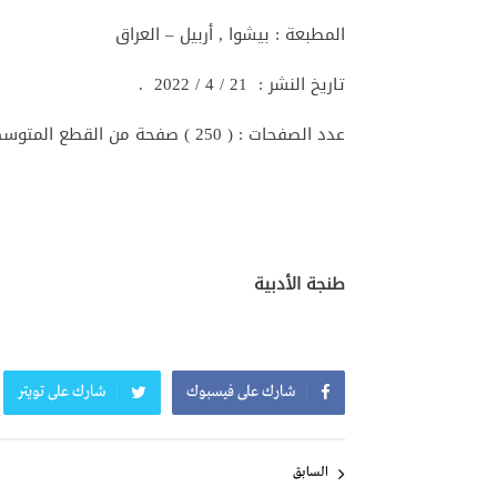
المطبعة : بيشوا , أربيل – العراق
تاريخ النشر : 21 / 4 / 2022 .
عدد الصفحات : ( 250 ) صفحة من القطع المتوسط .
طنجة الأدبية
شارك على فيسبوك
شارك على تويتر
تصفّح
المقالات
السابق