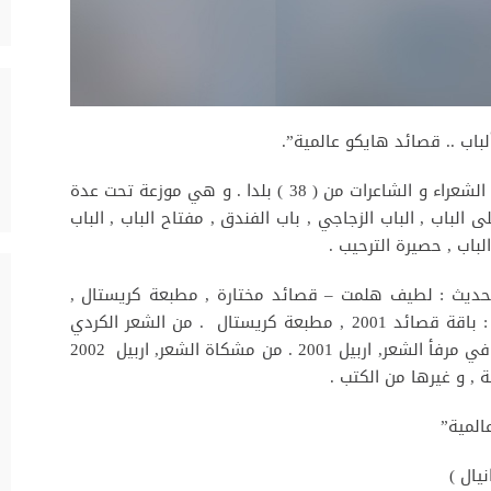
باب .. قصائد هايكو عالمية”.
محتويات الكتاب : ( 393 ) قصيدة هايكو لعشرات الشعراء و الشاعرات من ( 38 ) بلدا . و هي موزعة تحت عدة
 الباب , الباب الزجاجي , باب الفندق , مفتاح الباب , الباب
لباب , حصيرة الترحيب .
لحديث : لطيف هلمت – قصائد مختارة , مطبعة كريستال ,
أربيل – العراق 2001 . من الشعر الكردي الحديث : باقة قصائد 2001 , مطبعة كريستال . من الشعر الكردي
الحديث : قصائد مختارة 2001 مطبعة كريستال . في مرفأ الشعر, اربيل 2001 . من مشكاة الشعر, اربيل 2002
المية”
يال )