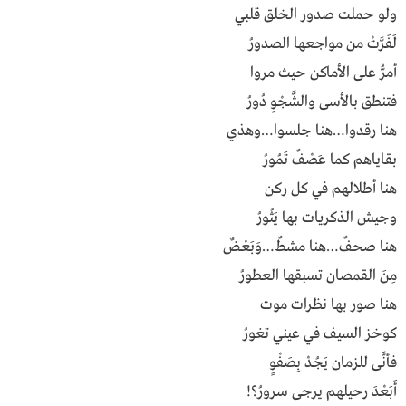
ولـو حـملـت صـــدور الخـلـــق قـلبــــــــي
لَــفَـــــرَّتْ مــن مــواجـعـهــــا الصــــــدورُ
أمـــرُّ عـلـــى الأمـاكـــن حــيــث مـــــــروا
فــتـنـطـــق بالأســـــــــى والشَّـجْــــــوِ دُورُ
هـنا رقـدوا…هـنا جـلـســوا…وهــــــــــــذي
بــقـــايــاهـــم كـمـا عـَــصْــفٌ تَـمُـــــــــورُ
هـــنــــــا أطــلالـهــــم فـــي كــــل ركـــن
وجــيــش الـذكـريــات بـهـــــا يَـثُــــــــــورُ
هـنـــا صـحــفٌ…هـنــا مـشـــطٌ…وَبَعْــضٌ
مِـــنَ القمصــان تسبقهـــــــا العـطــــــــورُ
هــنـا صـــــور بـهـــا نــظـــرات مـــــوت
كـوخـز السـيـف فـي عيـنـي تـغـــــــــــورُ
فــأنَّـى للـــــزمــــان يَـــجُــــدْ بِــصَــفْـــــوٍ
أَبَــعْـــدَ رحـيـلـهـم يـرجـــــى ســـــرورُ؟!