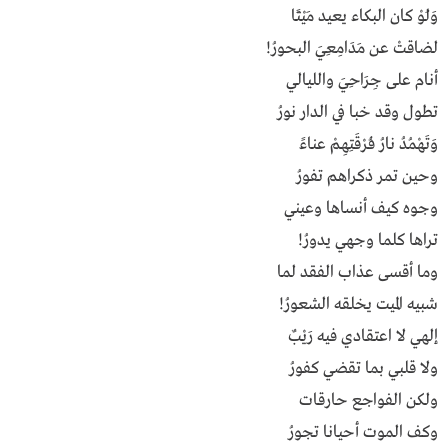
وَلـَــوْ كـــان الـبــكـــاء يـعــيـــد مـَـيْــتــــــــًا
لـضـــاقـتْ عــن مـَـدَامِــعـِـيَ البحــــــــــورُ!
أنـــــام علـــى جِــرَاحـِــــــيَ واللـيـــالـــــي
تـطــول وقــد خـبــا في الــــدار نـــــــــــورُ
وَتَـهـْمـُـــــدُ نــــارُ فـُـرْقَــتـِهِــــمْ عــنــــــــاءً
وحــيــن تـــمـــر ذكــــراهــــم تـــفـــــــــورُ
وجــــوه كــيـــف أنـســــاهـــا وعــيـنـــــــي
تــراهـــا كلــمــــا وجـــهــــــي يـــــــــدورُ!
ومــا أقــســى عــــذاب الفــقـــد لـمـــــــــا
شـبـيـه المـيـت يـخـلـقـه الشـعـــــــــــــورُ!
إلهـــي لا اعــتــقــــادي فـيــــه رَيـْــــــــبٌ
ولا قـلـبـــي بـمــــا تــقـضــي كـفــــــــــورُ
ولـكــــــــن الـفـــــواجـــــــع حـــــارقــــات
وكـــف الــمــــوت أحـيـــانـــا تـجـــــــــورُ