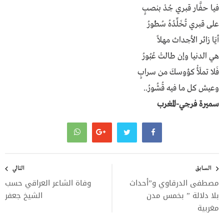
فـيــا حـفَّـــار قـــبـــري جُـــدْ بـنـصـــــبٍ
عــلــى قــبـــري تُـخَـلِّـــــدُهُ سُــطــُـــــورُ
أيَـــــا زائـــــــر الأجــــــــداث مـهــــــــلاً
هــي الـدنـيــا وإن طــالــتْ عُــبُـــــــــــورُ
فَـلا تـمــلَأْ كـــؤوســكَ مــن ســــــــــرابٍ
وعـيـــش كــل مــا فـيــــــه قُــشُــــــــــورُ..
سميرة فرجي-المغرب
تصفّح
المقالات
السابق
التالي
مصطفى الدرقاوي و”أحداث
وفاة الشاعر العراقي حسب
بلا دلالة ” بخمس مدن
الشيخ جعفر
مغربية