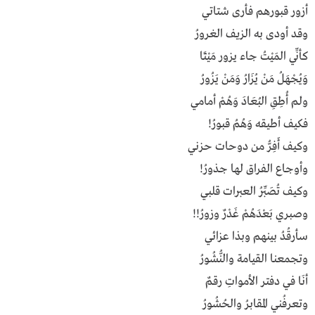
أزور قـــبـــورهـــــم فــــــأرى شـــتـاتـي
وقـــد أودى بــه الـزيـــف الـغـــــــــــرورُ
كـأنِّي الـمَـيْـــتُ جــاء يــزور مَـيْـتـــــــــــًا
وَيُـجْـهَـــــلُ مَــنْ يُــزَارُ وَمَـنْ يَــــــــــزُورُ
ولــم أُطِــــقِ البُعَـــــادَ وَهُــــمْ أمــامــــــي
فـــكـيــف أطـيـقـــه وَهُــــمُ قـــبـــــــــورُ!
وكـيــف أَفِــرُّ مـــن دوحات حــزنـــــي
وأوجــــاع الفـــــــراق لهــــا جــــــــذورُ!
وكـيــف تُصَبِّرُ العبرات قــلــبــــــي
وصـبـــري بَـعـْــدَهُـــمْ غَـــــــدْرٌ وزورُ!!
ســــأرقُـــدُ بـيـنـهـــم وبــذا عــــــزائــــي
وتـجـمـعـنـــا القـيــامـــــة والنُّــشُــــــــورُ
أنَـــا فــي دفــتــــر الأمـــــــواتِ رقــــــمٌ
وتــعـــرفُــنــي المــقـــابــرُ والحُــشُــــورُ