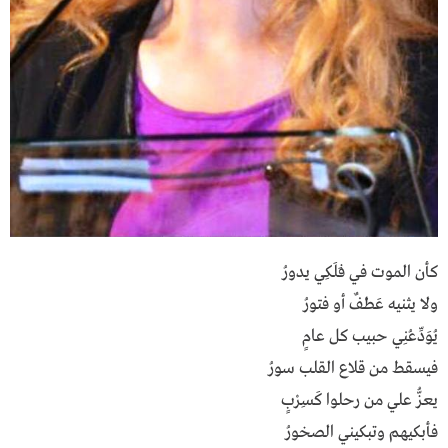
كـأن الــمـــــــوت فــي فـَـلَـكـِـي يــــــــــــدورُ
ولا يـثـنـــيــــه عَــطـْــــفٌ أو فـــتـــــــــــــورُ
يـُـــوَدِّعـُــنِــي حــبــيـــــــــب كـــــل عــــــامٍ
فـيـسـقـط مـن قـلاع القـلـب ســـــــــــــــــورُ
يــعـــــزُّ عــلـي مــن رحــلــوا كَــسـِــــــرْبٍ
فـأبـكـيـهــــم وتـبـكـيـنـي الصــخــــــــــــــورُ