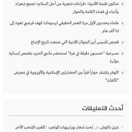
صالون طنجة الأدبية: «قراءات شعرية من أجل السلام» تجمع شعراء
وأدباء في فضاء الكلمة والحوار
علماء يحددون لأول مرة العمر الحقيقي لرسومات كهف فرنسي تعود إلى
13 ألف عام
قصص تأسيس أبرز الجوائز الأدبية التي صنعت تاريخ الإبداع
مسرحية “خمسون دقيقة في غزة” تستحضر مآسي الحرب بقصص إنسانية
مؤثرة
اللوفر يكشف حواراً فنياً بين الحضارتين الإسلامية والأوروبية في معرض
“تآلفات”
أحدث التعليقات
عزيز باكوش
تحت شعار بورتريهات المواهب : المغرب المنتخب الآخر
على