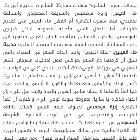
يجمعنا. فقرة “الشاعرة” شهدت مشاركة الشاعرات: خديجة أبي بكر
ماء العينين، وإيزة فرطميس، والشريفة المحمودي، والسالمة
لحميدي، فيما سهرت الشاعرة أم الفضل ماء العينين على تقديم
فقراتها، أما الحفل الفني فأحيته مجموعة غيلان فيزيون
للموسيقى والطرب الحساني (برئاسة الفنان العربي منصور) الى
جانب المشاركة المتميزة لفرقة موسيقية افريقية. الشاعرة
خديجة
ماء العينين
، “نخلة الجنوب” وأحد رائدات الشعر في الصحراء والتي
سبق أن كرمتها دار الشعر بمراكش ضمن فعاليات مهرجان الشعر
المغربي في دورتها الأولى2018، أنشدت تنادي “إني من الواحات”:
نادمتما الأشواق لا أخفي لشي/إني ارتشفت مدامكم يا ساقيي//
كأس الوداد وبالأماني شعشعت/لا والهوى لا أكتفي والقلب حي//
هيا املأ كاساتنا لا تبخلا/ ساقي الهوى بالجود يعرف قبل طي// راع
الخباء فذكره يا ساريا/ معروفة بدوية توحي إلي//. واختارت أن تقرأ
الشاعرة
إيزة فرطميس
لضيوف خيمة الشعر، قصائد باللغة
الفرنسية والانجليزية، في حين غردت الشاعرة
الشريفة
المحمودي
من “حيرة العتاب”، “ناجيت ظلك سترا/ وبالقوافي جعلت
لك العذرا//فألقيت في شرابك سحرا/يتيمة الحرف لا تعشق الثرى//
قلت عانق اللهيب نصرا/فكل السباع أسرت قصرا”. ومن معين الشعر