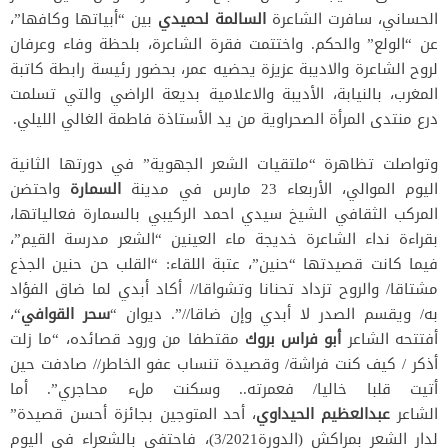
الحساني، سافرت الشاعرة
السالمة لحميدي
بين “أبياتها وكافها”،
عن “الولع” والحكم. واختتمت فقرة الشاعرة، بلحظة وفاء وعرفان
لروح الشاعرة والاديبة عزيزة يحضيه عمر، بحضور رئيسة رابطة كاتبة
المغرب، بالنيابة، الأديبة والاعلامية بديعة الراضي والتي تسلمت
درع منتدى المرأة الصحراوية من يد الأستاذة فاطمة الغالي الليلي.
وتواصلت تظاهرة “ملتقيات الشعر الجهوية” في دورتها الثانية
اليوم الموالي، الأربعاء 23 مارس في مدينة
السمارة
واحتضن
المركب الثقافي الشيخ سيدي احمد الركيبي بالسمارة فعالياتها،
بقراءة نداء الشاعرة خديجة ماء العينين “الشعر مدرسة القيم”،
فيما كانت قصيدتها “حنين”، عتبة اللقاء: “القلب حن حنين الجذع
مشتاقا/ والروح تزداد تحنانا وتشواقا// أكاد أبدي لما ضاق الفؤاد
به/ ويقسم الصدر لا أبدي وإن ضاقا//”. ديوان “
سحر القوافي
“،
أفتتحه الشاعر
أبو فراس بروك
مقتطفا من ورود قصائده، “ما زلت
أذكر / كيف كنت فراشة/ وقصيدة تنساب عفو الخاطر// صادفت حين
أتيت قلبا خاليا/ فعمرته.. وسكنت ملء محاجري”. أما
الشاعر
عبدالعظيم الحيداوي
، أحد المتوجين بجائزة أحسن قصيدة”
لدار الشعر بمراكش (الدورة3/2021)، فاحتفى بالشعراء في اليوم