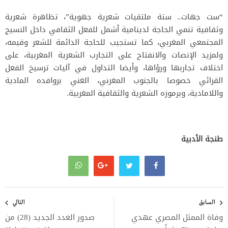
“ست جهات.. ستة ملتقيات شعرية جهوية”، تظاهرة شعرية
وثقافية تنمي الحاجة لدينامية أشمل للفعل الثقافي داخل النسيج
المجتمعي المغربي، كما تستجيب للحاجة الدائمة للشعر وقيمه،
ولمزيد الإنصات والانفتاح على التجارب الشعرية المغربية، على
اختلاف تجاربها ورؤاها، وأيضا التداول في آليات ترسيخ الفعل
القرائي خصوصا بالجنوب المغربي، الغني بروافده المادية
واللامادية، وبرموزه الشعرية والثقافية المغربية.
طنجة الأدبية
تصفّح
المقالات
السابق
التالي
وفاة الممثل المصري عهدي
صدور العدد الجديد (28) من