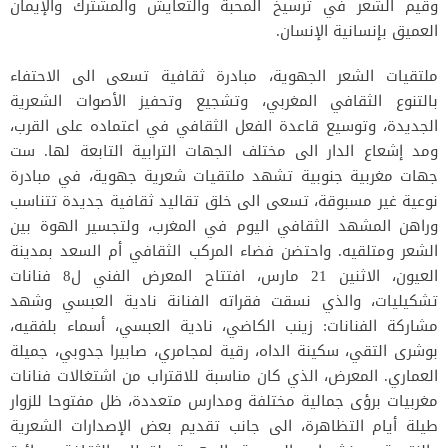
وقيم الشعر في ترسيخ المحبة والتعايش والمشترك والإيمان
العميق بإنسانية الإنسان.
ملتقيات الشعر الجهوية، مبادرة ثقافية تسعى الى الاحتفاء
بالتنوع الثقافي المغربي، وتشجيع وتحفيز الأصوات الشعرية
الجديدة، وتوسيع قاعدة الفعل الثقافي في اعتماده على القرب،
ومد إشعاع الدار الى مختلف الجهات الترابية التابعة لها. ست
جهات مغربية جنوبية تشهد ملتقيات شعرية جهوية، في مبادرة
نوعية غير مسبوقة، تسعى الى خلق تقاليد ثقافية جديدة تتناسب
وراهن المشهد الثقافي اليوم في المغرب، ولتجسير الهوة بين
الشعر ومتلقيه. واحتضن فضاء المركب الثقافي أم السعد بمدينة
العيون، الاثنين 21 مارس، افتتاح المعرض الفني ل8 فنانات
تشكيليات، والذي نسقت فقراته الفنانة نادية العبسي وشهد
مشاركة الفنانات: زينب الكاضي، نادية العبسي، أسماء بلفقيه،
بوشرى التقي، سكينة الداه، رقية لمجامري، صابيرا جدوبي، جميلة
العماري. المعرض، الذي كان مناسبة للاقتراب من اشتغالات فنانات
مغربيات برؤى جمالية مختلفة ومدارس متعددة، ظل مفتوحا للزوار
طيلة أيام التظاهرة، الى جانب تقديم بعض الإصدارات الشعرية