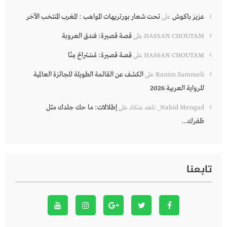
عزيز باكوش
تحت شعار بورتريهات المواهب : المغرب المنتخب الآخر
على
قصة قصيرة: فندق العروبة
HASSAN CHOUTAM
على
قصة قصيرة: مُسْتراحٌ مِنّا
HASSAN CHOUTAM
على
الكشف عن القائمة الطويلة للجائزة العالمية
Ranim Zammeli
على
للرواية العربية 2026
إطلالات: ما حك جلدك مثل
Nahid Mengad_ ناهد منكاد
على
ظفرك…
تابعنا