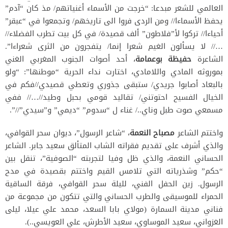
العالمي للشعر مبدعا: “خرجت من الأسماء أغنياتهم/ مذ كان “آدم”
يحفظ الأسماءا// ومن الردى فروا الى تاريخهم/ وتجمعوا في “عبقر”
أحياءا// تركوا لأ”فلاطون” ألف قصيدة/ في كل بيت تطرب الفضلاء//
…// لا يسألون الغيم شعرا إنما/ يتفجرون من الثرى شعراءا”.
الشاعرة
حفيظة بوعمامة
، أحد أصوات الجنوب المغربي الغني
بموروثه المادي واللامادي، اختارت نداء الحرية “موطنها”: “ولو
بالبعاد أصابوا جريدي/ ستبقى جذوري وتعطي قصيدي//فكم في
الخيال الفسيح احتوتني/ تقاليد قومي بحبل وطيد//…// ففي
مسمعي صوت طبل وناي../ غناء ل “سدوم” “ديمي” و”سيدي”//”.
واختتم الشاعر
مصباح النعمة
، “شاعر الرسول”، ديوان سحر القوافي،
والذي أشرف على تقديم فقراته الشاب المتألق سعيد جابر. الشاعر
الحساني النعمة، والذي ظل وفيا لتجربته “الصوفية”، تنقل بين
“حكم” وشذرياته التي تلامس القيم واختتم بقصيدة في مدح
الرسول. زين الحفل الفني، لليلة سحر القوافي، فرقة الساقية
الحمراء للموسيقى والطرب الحساني والتي تتكون من مجموعة من
فناني مدينة السمارة (مولاي بابا السعد، محمد علي عيلا، ليلى
الغزواني، سعيد الموساوي، سعيد الأطرش، علي العويسي..).