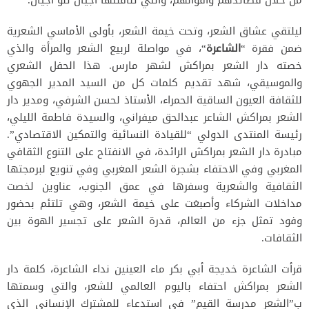
ليلتقي عشاق الشعر، وتحت خيمة الشعر، بأولى الأماسي الشعرية
ضمن فقرة “
الشاعرة
“، في مواصلة لربيع الشعر والمرأة والذي
خصته دار الشعر بمراكش لشهر مارس. هذا الحفل الشعري
والموسيقي، شهد تقديم كلمات كل من السيد المدير الجهوي
للثقافة العيون الساقية الحمراء، الأستاذ لحسن الشرفي، ومدير دار
الشعر بمراكش الشاعر عبدالحق ميفراني، والسيدة فاطمة الليلي،
رئيسة المنتدى الدولي “للقيادة النسائية والتمكين الاقتصادي”.
مبادرة دار الشعر بمراكش الرائدة، في الانفتاح على التنوع الثقافي
المغربي وفي الاحتفاء بشجرة الشعر المغربي وفي تنويع لبرمجتها
الثقافية والشعرية وسفرها في عمق الجنوب، عناوين لخصت
مداخلات الشركاء وأصبغت على خيمة الشعر، وهي تلتئم بحضور
وفود تمثل جزء من العالم، قدرة الشعر على تجسير الهوة بين
الثقافات.
قرأت الشاعرة خديجة أبي بكر ماء العينين نداء الشاعرة، كلمة دار
الشعر بمراكش احتفاء باليوم العالمي للشعر، والتي وسمتها
ب”الشعر مدرسة القيم” في استدعاء للمشترك الإنساني الذي