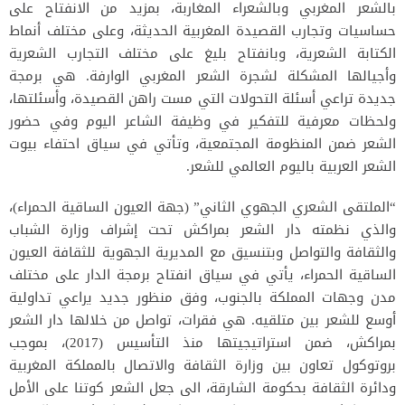
بالشعر المغربي وبالشعراء المغاربة، بمزيد من الانفتاح على
حساسيات وتجارب القصيدة المغربية الحديثة، وعلى مختلف أنماط
الكتابة الشعرية، وبانفتاح بليغ على مختلف التجارب الشعرية
وأجيالها المشكلة لشجرة الشعر المغربي الوارفة. هي برمجة
جديدة تراعي أسئلة التحولات التي مست راهن القصيدة، وأسئلتها،
ولحظات معرفية للتفكير في وظيفة الشاعر اليوم وفي حضور
الشعر ضمن المنظومة المجتمعية، وتأتي في سياق احتفاء بيوت
الشعر العربية باليوم العالمي للشعر.
“الملتقى الشعري الجهوي الثاني” (جهة العيون الساقية الحمراء)،
والذي نظمته دار الشعر بمراكش تحت إشراف وزارة الشباب
والثقافة والتواصل وبتنسيق مع المديرية الجهوية للثقافة العيون
الساقية الحمراء، يأتي في سياق انفتاح برمجة الدار على مختلف
مدن وجهات المملكة بالجنوب، وفق منظور جديد يراعي تداولية
أوسع للشعر بين متلقيه. هي فقرات، تواصل من خلالها دار الشعر
بمراكش، ضمن استراتيجيتها منذ التأسيس (2017)، بموجب
بروتوكول تعاون بين وزارة الثقافة والاتصال بالمملكة المغربية
ودائرة الثقافة بحكومة الشارقة، الى جعل الشعر كوتنا على الأمل