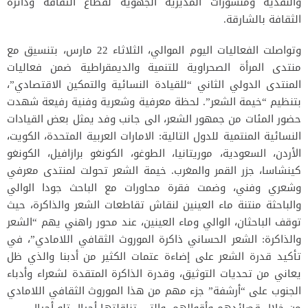
والنقدية ومنشورات المديرية الجهوية لقطاع الثقافة ودائرة
الثقافة بالشارقة.
وتواصلت الفعاليات اليوم الموالي، الثلاثاء 22 مارس، بتنسيق مع
منتدى المرأة الصحراوية للتنمية والديمقراطية ضمن فعاليات
المنتدى الدولي الثاني “للقيادة النسائية والتمكين الاقتصادي”،
بتنظيم “خيمة الشعر”. لحظة معرفية وشعرية وفنية رفيعة شهدت
حضور المئات من جمهور الشعر، الى جانب وفد يمثل بعض القيادات
النسائية المنتمية للدول التالية: الامارات العربية المتحدة، الكويت،
الأردن، السعودية، موريتانيا، الطوغو، الكونغو برازافيل، الكونغو
كينشاسا، جزر القمر والمغرب. خيمة الشعر تحولت لمنتدى معرفي
وشعري وفني، وضمت فقرة محاورات مع الباحث جودا الوالي
والباحثة منتنة ماء العينين لنقاش تقاطعات الشعر والذاكرة، حيث
توقف الباحثان، الوالي وماء العينين، عند محور راهني يهم “الشعر
والذاكرة: الشعر الحساني ذاكرة الموروث الثقافي اللامادي”، في
تأكيد قدرة الشعر على إضاءة عتمات الكثير من أدبنا والذي ظل
يعاني من تحديات التوثيق، وقدرة الذاكرة المتقدة لشعراء وأدباء
الجنوب على “أرشفة” جزء مهم من هذا الموروث الثقافي اللامادي
من خلال قصائدهم وأقوالهم، والتي تناقلتها أجيال تلو أجيال.