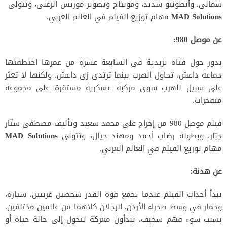
شمالي، وأنطونيو شديد، ومونتاج وتصوير موريس الزغبي، وتتولى
MAD Solutions
مهام توزيع الفيلم في العالم العربي.
عن موصل 980:
يدور حول فتاة يزيدية في السابعة عشرة من عمرها اختطفتها
جماعة داعش، تحاول الهرب بينما ترتدي زي داعش. ولكنها لا تعثر
على سبيل للهرب سوى مركبة عسكرية مستقرة على مجموعة
متفجرات.
فيلم موصل 980 من إخراج علي محمد سعيد وتأليف مصطفى ستّار
جبّار، وبطولة رضاب أحمد ومهند حيال، وتتولى
MAD Solutions
مهام توزيع الفيلم في العالم العربي.
عن هدنة:
تبدأ أحداث الفيلم عندما تجمع قوة القدر شخصين غريبين، سيارة،
وحمار في وسط صحراء الأردن. الرجلان كلاهما من عالمين مختلفين.
بسبب سوء فهم سخيف، يبدأون معركة تتحول إلى حالة حياة أو