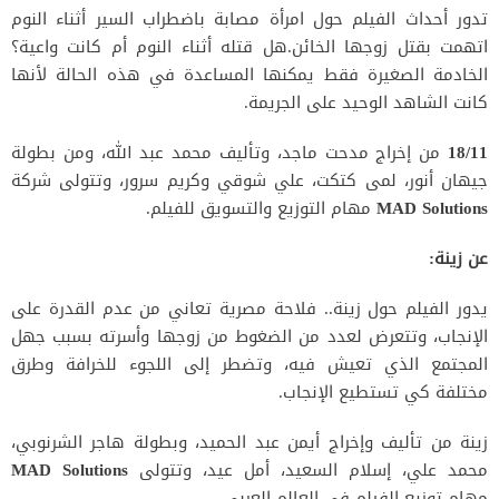
تدور أحداث الفيلم حول امرأة مصابة باضطراب السير أثناء النوم
اتهمت بقتل زوجها الخائن.هل قتله أثناء النوم أم كانت واعية؟
الخادمة الصغيرة فقط يمكنها المساعدة في هذه الحالة لأنها
كانت الشاهد الوحيد على الجريمة.
18/11
من إخراج مدحت ماجد، وتأليف محمد عبد الله، ومن بطولة
جيهان أنور، لمى كتكت، علي شوقي وكريم سرور، وتتولى شركة
MAD Solutions
مهام التوزيع والتسويق للفيلم.
عن زينة:
يدور الفيلم حول زينة.. فلاحة مصرية تعاني من عدم القدرة على
الإنجاب، وتتعرض لعدد من الضغوط من زوجها وأسرته بسبب جهل
المجتمع الذي تعيش فيه، وتضطر إلى اللجوء للخرافة وطرق
مختلفة كي تستطيع الإنجاب.
زينة من تأليف وإخراج أيمن عبد الحميد، وبطولة هاجر الشرنوبي،
محمد علي، إسلام السعيد، أمل عيد، وتتولى
MAD Solutions
مهام توزيع الفيلم في العالم العربي.