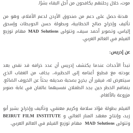
موت، خلال رحلتهم يكافحون من أجل البقاء بشرًا.
هدنة حصل على دعم من صندوق الأردن لدعم الأفلام، وهو من
تأليف وإخراج صالح الخطابية، وبطولة حسن الحويطات وإسحق
إلياس، وتصوير أحمد سيف، وتتولى
MAD Solutions
مهام توزيع
الفيلم في العالم العربي.
عن إدريس:
تبدأ الأحداث عندما يكتشف إدريس أن عدد خرافه قد نقص بعد
عودته مع قطيع أغنامه إلى الحظيرة،. يخاف من العقاب الذي
سيتعرض له، فيقرر أن يخرج بصحبة صديقه بحثاً عن الخروف الضائع.
يتفاقم الخطر حين يجد الطفلان نفسيهما عالقان في غابة صنوبر
مزروعة بالألغام.
الفيلم بطولة فؤاد سلامة وكريم معنقي، وتأليف وإخراج بشير أبو
زيد، وإنتاج معهد المنار العالي و
BEIRUT FILM INSTITUTE
وتتولى
MAD Solutions
مهام توزيع الفيلم في العالم العربي.