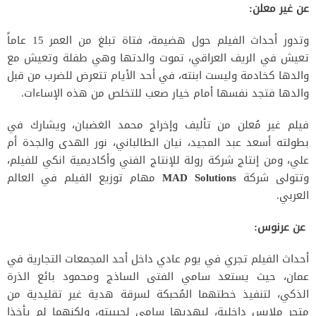
عن غير معلن:
وتدور أحداث الفيلم حول هضيمة، فتاة تبلغ من العمر 15 عاماً
تعيش في الريف العراقي، تموت والدتها وهي طفلة وتعيش مع
والدها كخادمة وليست ابنته، في أحد الأيام تتعرض للضرب من قبل
والدها فتجد نفسها أمام خيار صعب للتخلص من هذه الإساءات.
فيلم غير مُعلن من تأليف وإخراج محمد الغضبان، ويشارك في
بطولته أسعد عبد المجيد، نيان الطالباني، نور الهدى والجدة أم
علي، ومن إنتاج شركة رولة للإنتاج الفني وأكاديمية انكي للفيلم،
وتتولى شركة
MAD Solutions
مهام توزيع الفيلم في العالم
العربي.
عن عرنوس:
أحداث الفيلم تجري في يوم عادي داخل أحد المجمعات التجارية في
عمان، حيث يستعد سامي الفتى الساذج ومحمود بائع الذرة
الذكي، لتنفيذ خطتهما المُحبكة لسرقة هدية غير تقليدية من
متجر ملابس داخلية، ليهديها سامي لحبيبته، ولكنهما لم يأخذا