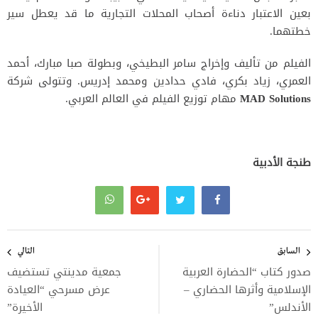
بعين الاعتبار دناءة أصحاب المحلات التجارية ما قد يعطل سير
خطتهما.
الفيلم من تأليف وإخراج سامر البطيخي، وبطولة صبا مبارك، أحمد
العمري، زياد بكري، فادي حدادين ومحمد إدريس. وتتولى شركة
MAD Solutions
مهام توزيع الفيلم في العالم العربي.
طنجة الأدبية
تصفّح
المقالات
السابق
التالي
صدور كتاب “الحضارة العربية
جمعية مدينتي تستضيف
الإسلامية وأثرها الحضاري –
عرض مسرحي “العيادة
الأندلس”
الأخيرة”