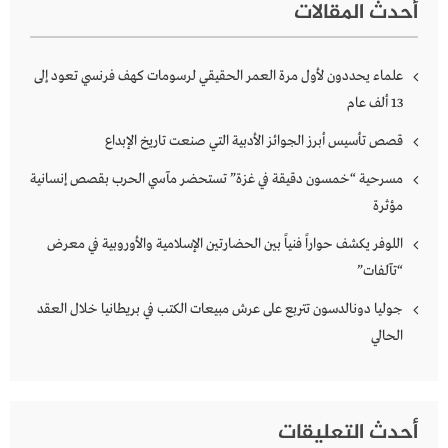
أحدث المقالات
علماء يحددون لأول مرة العمر الحقيقي لرسومات كهف فرنسي تعود إلى
13 ألف عام
قصص تأسيس أبرز الجوائز الأدبية التي صنعت تاريخ الإبداع
مسرحية “خمسون دقيقة في غزة” تستحضر مآسي الحرب بقصص إنسانية
مؤثرة
اللوفر يكشف حواراً فنياً بين الحضارتين الإسلامية والأوروبية في معرض
“تآلفات”
جوليا دونالدسون تتربع على عرش مبيعات الكتب في بريطانيا خلال العقد
الحالي
أحدث التعليقات