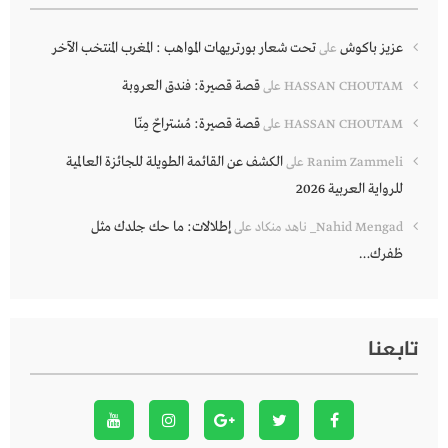
عزيز باكوش
تحت شعار بورتريهات المواهب : المغرب المنتخب الآخر
على
قصة قصيرة: فندق العروبة
HASSAN CHOUTAM
على
قصة قصيرة: مُسْتراحٌ مِنّا
HASSAN CHOUTAM
على
الكشف عن القائمة الطويلة للجائزة العالمية
Ranim Zammeli
على
للرواية العربية 2026
إطلالات: ما حك جلدك مثل
Nahid Mengad_ ناهد منكاد
على
ظفرك…
تابعنا