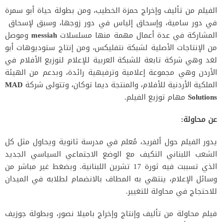
الفيلم من تأليف وإخراج حمزة الخطيب، ومن بطولة حياة أبو سمرة
في دور سامية، وإسحاق إلياس في دور زوجها، وسبق لإسحاق
المشاركة في عدة أعمال مهمة منها مسلسلات
messiah
وموصل
من الإنتاجات الأصلية لشبكة نتفليكس، ومن إنتاج ستوديوهات أبو
لغد وهي شركة تابعة للشبكة العربية للإعلام لتوزيع الأفلام في
الأردن وهي مجموعة إعلامية وترفيهية رائدة، وبدعم من الهيئة
الملكية الأردنية للأفلام، والمنتجة ديما توكان، وتتولى شركة
MAD
Solutions
مهام توزيع الفيلم.
عن محاولة:
يدور الفيلم حول ألفريد، مُعلم في مدرسة ثانوية ويحاول مثل كل
الشعب اللبناني التكيف مع الوضع الاجتماعي السياسي الجديد
الذي تسببت فيه ثورة 17 تشرين اللبنانية. وبضغط غير مباشر من
وسائل الإعلام، ينتهي به المطاف بالانضمام لطلابه في الميدان
للاحتجاج في محاولة للتغيير.
فيلم محاولة من تأليف وإنتاج وإخراج باميلا نصور، وبطولة جوزيف