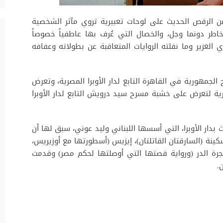
ن الرقص الحديث على لوحات تعبيرية تروي مآثر الشخصية
اطر دونما وجل، والخصال التي عُرف بها عاطفياً خصوصاً
ري الغزير وما نقلته الروايات المتعاقبة عن بطولاته وعفافه
لجاري على مسرح الجمهورية في القاهرة التابع لدار الأوبرا المصرية، وتعرض
إسكندرية لتعرض على خشبة مسرح سيد درويش التابع لدار الأوبرا
دار الأوبرا، التي أسسها اللبناني وليد عوني، سبق لها أن
ينة (السارقتان القاتلتان)، إيزيس (أسطورتها مع أوزيريس،
رة الدر (ورواية قصتها التي أوصلتها لحكم مصر) وقدمت
.