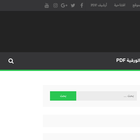
موقع
افتتاحية
أرشيف PDF
مجلة طنجة الأدبية الموقع الأدبي والثقافي الأول داخل العالم العربي، يتم تحديثه على مدار 24 ساعة ويفتح المجال لكل المبدعين في شتى أنحاء
، مسرح، سينما، تشكيل، كاريكاتير، موسيقى، حوارات و إصدارات
ورقية PDF
البحث
عن: