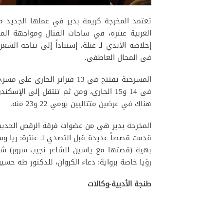
تعتمد المخرجة كريمة بدير في عملها الجديد م
العربية عنترة، في ساحات القتال ومواجهة المخ
إخلاصه الأبدي لـ عبلة، إستناداً إلى نتاجه الشع
في المجال العاطفي.
المسرحية تفتتح في 13 فبراير ا
في 14 و15 الجاري، ومن ثم تنتقل إلى ال
هناك في عرضين متتاليين يومي 22 و23 منه.
المخرجة بدير هي من عضوات فرقة الرقص الحديث ب
قدمت قصصاً عديدة قبل التصدي لـ عنترة: ريا وسك
بهية (قصتها مع ياسين للشاعر نجيب سرور) شج
رؤيا خاصة برواية: دعاء الكروان، للدكتور طه حسين
طنجة الأدبية-وكالات