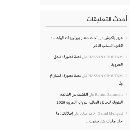
أحدث التعليقات
عزيز باكوش
تحت شعار بورتريهات المواهب :
على
المغرب المنتخب الآخر
قصة قصيرة: فندق
HASSAN CHOUTAM
على
العروبة
قصة قصيرة: مُسْتراحٌ
HASSAN CHOUTAM
على
مِنّا
الكشف عن القائمة
Ranim Zammeli
على
الطويلة للجائزة العالمية للرواية العربية 2026
إطلالات: ما
Nahid Mengad_ ناهد منكاد
على
حك جلدك مثل ظفرك…