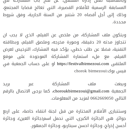
وبالمناسبة تعلن إدارة الملتقى، عن فتح باب المشاركة في
المسابقة الرسمية للأفلام القصيرة، التي تعالج قضايا المجتمع،
وذلك إلى أجل أقصاه 20 شتنبر من السنة الجارية، وفق شروط
محددة.
ويتكون ملف المشاركة، من ملخص عن الفيلم، الذي لا يجب ان
تتجاوز مدته 20 دقيقة، وصورة مخرجه، وملصق الفيلم، وبطاقته
التقنية، فضلا عن طلب خطي، يؤكد فيه المشارك، الترخيص لعرض
الفيلم، مع ملء استمارة المشاركة الموجودة على موقع
الملتقى
https://festivalbirmezoui.com
او على حساب الجمعية في
فيس بوك:
chorok birmezoui
ويبعث ملف المشاركة عبر بريد
الجمعية
choroukbirmezoui@gmail.com
، كما يرجى الاتصال بالرقم
التالي 0662669050 لمزيد من المعلومات.
وستتبارى الأفلام المختارة من قبل لجنة انتقاء خاصة، على اربع
جوائز، هي الجائزة الكبرى، التي تحمل اسم(جائزة العين)، وجائزة
أحسن إخراج، وجائزة احسن سيناريو، وجائزة الجمهور.