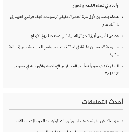
وأدباء في فضاء الكلمة والحوار
علماء يحددون لأول مرة العمر الحقيقي لرسومات كهف فرنسي تعود إلى
13 ألف عام
قصص تأسيس أبرز الجوائز الأدبية التي صنعت تاريخ الإبداع
مسرحية “خمسون دقيقة في غزة” تستحضر مآسي الحرب بقصص إنسانية
مؤثرة
اللوفر يكشف حواراً فنياً بين الحضارتين الإسلامية والأوروبية في معرض
“تآلفات”
أحدث التعليقات
عزيز باكوش
تحت شعار بورتريهات المواهب : المغرب المنتخب الآخر
على