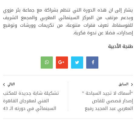
يشار إلى ان هذه الدورة التي تنظم بشراكة مع جماعة بئر مزوي
وبدعم مرتقب من المركز السينمائي المغربي والمجمع الشريف
للفوسفاط، تعرف فقرات متنوعة، من تكريمات وورشات وتوقيع
إصدارات، فضلا عن ندوة فكرية.
طنجة الأدبية
تصفّح
المقالات
السابق
التالي
“أسماك لا تجيد السباحة ”
تشكيلة شابة جديدة للمكتب
إصدار قصصي للقاص
الفني لمهرجان القاهرة
المغربي عبد المجيد رفيع
السينمائي في دورته الـ 43