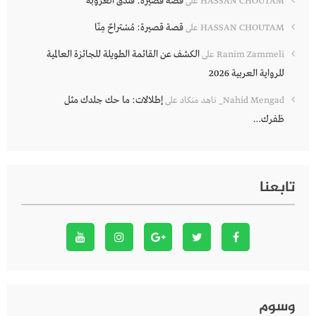
قصة قصيرة: فندق العروبة
HASSAN CHOUTAM
على
قصة قصيرة: مُسْتراحٌ مِنّا
HASSAN CHOUTAM
على
الكشف عن القائمة الطويلة للجائزة العالمية
Ranim Zammeli
على
للرواية العربية 2026
إطلالات: ما حك جلدك مثل
Nahid Mengad_ ناهد منكاد
على
ظفرك…
تابعنا
وسوم