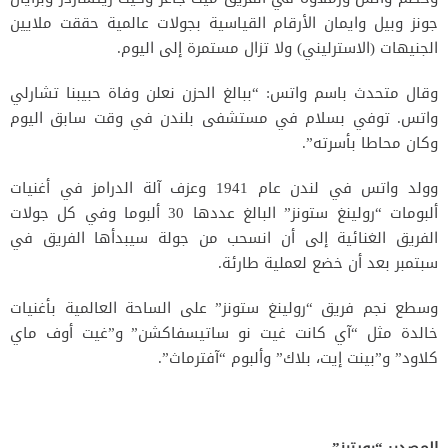
جونز وبيل وايمان الأرقام القياسية بجولات عالمية حققت ملايين
الجنيهات (الاسترليني) ولا تزال مستمرة إلى اليوم.
وقال متحدث باسم واتس: “ببالغ الحزن نعلن وفاة حبيبنا تشارلي
واتس. توفي بسلام في مستشفى بلندن في وقت سابق اليوم
وكان محاطا بأسرته”.
وولد واتس في لندن عام 1941 وعزف آلة الدرامز في أغنيات
ألبومات “رولينغ ستونز” البالغ عددها 30 ألبوما وفي كل جولات
الفريق الغنائية إلى أن انسحب من جولة سيبدأها الفريق في
سبتمبر بعد أن خضع لعملية طارئة.
وسطع نجم فريق “رولينغ ستونز” على الساحة العالمية بأغنيات
خالدة مثل “آي كانت غيت نو ساتيسفاكشن” و”غيت أوف ماي
كلاود” و”بينت إيت، بلاك” وألبوم “آفترماث”.
المصدر: “رويترز”