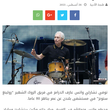
طنجة الأدبية
26 أغسطس، 2021
توفي تشارلي واتس عازف الدرامز في فريق الروك الشهير “رولينغ
ستونز” في مستشفى بلندن عن عمر يناهز 80 عاما.
وحطم واتس وزملاؤه في الفريق ميك جاغر وكيث ريتشاردز وبرايان