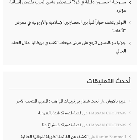
مسرحية “خمسون دقيقة في غزة” تستحضر مآسي الحرب بقصص إنسانية
مؤثرة
اللوفر يكشف حواراً فنياً بين الحضارتين الإسلامية والأوروبية في معرض
“تآلفات”
جوليا دونالدسون تتربع على عرش مبيعات الكتب في بريطانيا خلال العقد
الحالي
أحدث التعليقات
عزيز باكوش
تحت شعار بورتريهات المواهب : المغرب المنتخب الآخر
على
قصة قصيرة: فندق العروبة
HASSAN CHOUTAM
على
قصة قصيرة: مُسْتراحٌ مِنّا
HASSAN CHOUTAM
على
الكشف عن القائمة الطويلة للجائزة العالمية
Ranim Zammeli
على