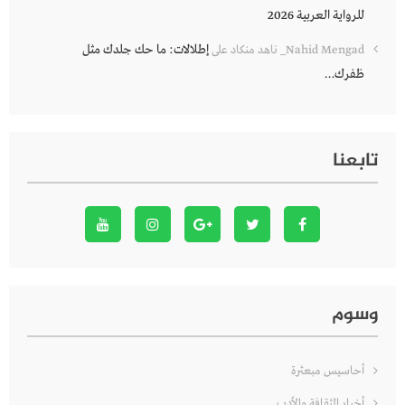
للرواية العربية 2026
إطلالات: ما حك جلدك مثل
Nahid Mengad_ ناهد منكاد
على
ظفرك…
تابعنا
وسوم
أحاسيس مبعثرة
أخبار الثقافة والأدب