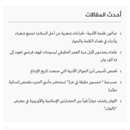
أحدث المقالات
صالون طنجة الأدبية: «قراءات شعرية من أجل السلام» تجمع شعراء
وأدباء في فضاء الكلمة والحوار
علماء يحددون لأول مرة العمر الحقيقي لرسومات كهف فرنسي تعود إلى
13 ألف عام
قصص تأسيس أبرز الجوائز الأدبية التي صنعت تاريخ الإبداع
مسرحية “خمسون دقيقة في غزة” تستحضر مآسي الحرب بقصص إنسانية
مؤثرة
اللوفر يكشف حواراً فنياً بين الحضارتين الإسلامية والأوروبية في معرض
“تآلفات”