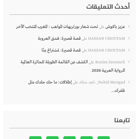
أحدث التعليقات
عزيز باكوش
تحت شعار بورتريهات المواهب : المغرب المنتخب الآخر
على
قصة قصيرة: فندق العروبة
HASSAN CHOUTAM
على
قصة قصيرة: مُسْتراحٌ مِنّا
HASSAN CHOUTAM
على
الكشف عن القائمة الطويلة للجائزة العالمية
Ranim Zammeli
على
للرواية العربية 2026
إطلالات: ما حك جلدك مثل
Nahid Mengad_ ناهد منكاد
على
ظفرك…
تابعنا