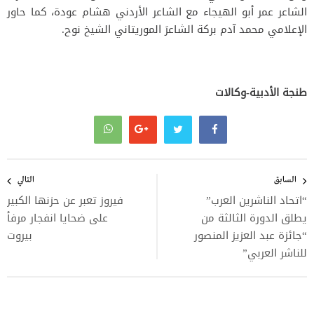
الشاعر عمر أبو الهيجاء مع الشاعر الأردني هشام عودة، كما حاور
الإعلامي محمد آدم بركة الشاعرَ الموريتاني الشيخ نوح.
طنجة الأدبية-وكالات
تصفّح
المقالات
السابق
التالي
“اتحاد الناشرين العرب”
فيروز تعبر عن حزنها الكبير
يطلق الدورة الثالثة من
على ضحايا انفجار مرفأ
“جائزة عبد العزيز المنصور
بيروت
للناشر العربي”