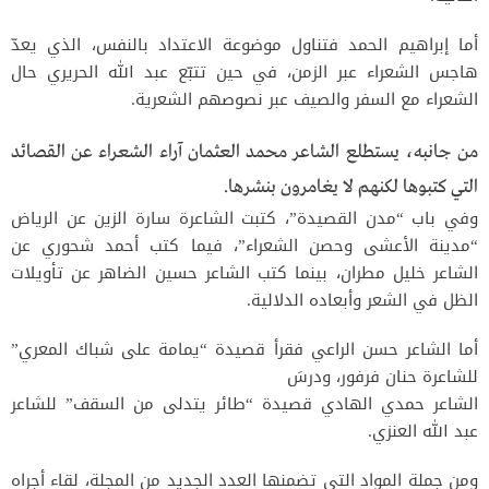
أما إبراهيم الحمد فتناول موضوعة الاعتداد بالنفس، الذي يعدّ
هاجس الشعراء عبر الزمن، في حين تتبّع عبد الله الحريري حال
الشعراء مع السفر والصيف عبر نصوصهم الشعرية.
من جانبه، يستطلع الشاعر محمد العثمان آراء الشعراء عن القصائد
التي كتبوها لكنهم لا يغامرون بنشرها.
وفي باب “مدن القصيدة”، كتبت الشاعرة سارة الزين عن الرياض
“مدينة الأعشى وحصن الشعراء”، فيما كتب أحمد شحوري عن
الشاعر خليل مطران، بينما كتب الشاعر حسين الضاهر عن تأويلات
الظل في الشعر وأبعاده الدلالية.
أما الشاعر حسن الراعي فقرأ قصيدة “يمامة على شباك المعري”
للشاعرة حنان فرفور، ودرسَ
الشاعر حمدي الهادي قصيدة “طائر يتدلى من السقف” للشاعر
عبد الله العنزي.
ومن جملة المواد التي تضمنها العدد الجديد من المجلة، لقاء أجراه