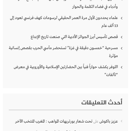
وأدباء في فضاء الكلمة والحوار
علماء يحددون لأول مرة العمر الحقيقي لرسومات كهف فرنسي تعود إلى
13 ألف عام
قصص تأسيس أبرز الجوائز الأدبية التي صنعت تاريخ الإبداع
مسرحية “خمسون دقيقة في غزة” تستحضر مآسي الحرب بقصص إنسانية
مؤثرة
اللوفر يكشف حواراً فنياً بين الحضارتين الإسلامية والأوروبية في معرض
“تآلفات”
أحدث التعليقات
عزيز باكوش
تحت شعار بورتريهات المواهب : المغرب المنتخب الآخر
على