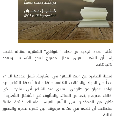
افتُتح العدد الجديد من مجلة “القوافي” الشهرية بمقالة خلصت
إلى أن الشعر العربي مجال مفتوح لتنوع الأساليب وتعدد
الاتجاهات.
المجلة الصادرة عن “بيت الشعر” في الشارقة، شمل عددها الــ 24
عدداً من المواد والمقالات الهامة، منها مادة أعدها الشاعر عبد
الواحد عمران عن “الوعي النقدي عند الشاعر أبي تمام”، الذي
“خالف عصره، وابتعد عن السائد والمألوف في الأشكال الشّعرية”،
وكان من المجدّدين في الشّعر العربي، وامتلك ذائقة عالية
استطاعت أن تضعه في مكانة مرموقة بين شعراء عصره والعصور
التالية.