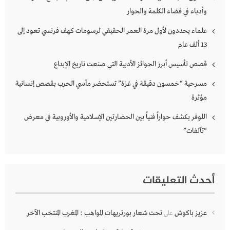
وأدباء في فضاء الكلمة والحوار
علماء يحددون لأول مرة العمر الحقيقي لرسومات كهف فرنسي تعود إلى
13 ألف عام
قصص تأسيس أبرز الجوائز الأدبية التي صنعت تاريخ الإبداع
مسرحية “خمسون دقيقة في غزة” تستحضر مآسي الحرب بقصص إنسانية
مؤثرة
اللوفر يكشف حواراً فنياً بين الحضارتين الإسلامية والأوروبية في معرض
“تآلفات”
أحدث التعليقات
عزيز باكوش
تحت شعار بورتريهات المواهب : المغرب المنتخب الآخر
على