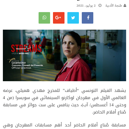
طنجة الأدبية
2 يوليو، 2021
يشهد الفيلم التونسي “أطياف” للمخرج مهدي هميلي، عرضه
العالمي الأول في مهرجان لوكارنو السينمائي في سويسرا (من 4
وحتى 14 أغسطس/ آب)، حيث ينافس على ست جوائز في مسابقة
صُناع أفلام الحاضر.
مسابقة صُناع أفلام الحاضر أحد أهم مسابقات المهرجان وهي