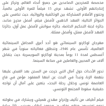
مخصصة للمخرجين الصاعدين من جميع أنحاء العالم، وتركز على
إنتاجاتهم الأولى. تشهد عرض 15 فيلماً للمرة الأولى عالمياً،
وتتنوع الأفلام المشاركة بين الوثائقية والروائية، حيث تنافس على
الجوائز التالية: الفهد الذهبي لأفضل فيلم، أفضل مخرج صاعد،
جائزة لجنة التحكيم الخاصة، جائزة سواتش لأفضل عمل أول، جائزتا
الفهد لأفضل ممثل، وأفضل ممثلة.
مهرجان لوكارنو السينمائي هو أحد أعرق المحافل السينمائية
العالمية، تأسس عام 1946، وتنطلق فعالياته سنوياً في شهر
أغسطس لمدة 11 يوماً بمدينة لوكارنو السويسرية حيث يتقابل
آلاف من المحبين والعاملين في صناعة السينما.
تدور الأحداث حول آمال التي خرجت من السجن بعد القبض عليها
بتهمة الزنا، وتبدأ في البحث عن ابنها المفقود مؤمن في قاع
العاصمة تونس. وخلال رحلة البحث، يتعين على آمال أن تواجه
حقيقية سقوط المجتمع التونسي.
فيلم أطياف من تأليف وإخراج مهدي هميلي، ويشارك في بطولته
نجوم تونسيون منهم عفاف بن محمود، إيهاب بويحيي، زازا، سارة