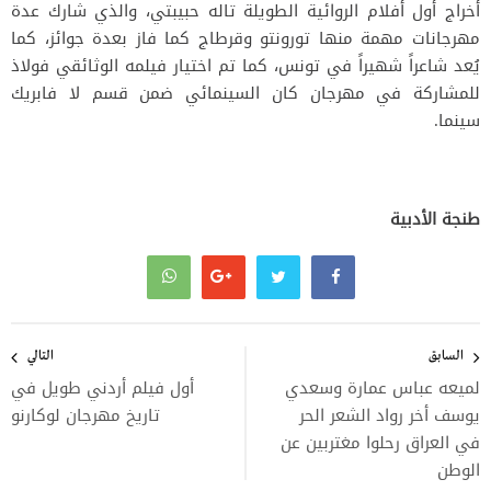
أخراج أول أفلام الروائية الطويلة تاله حبيبتي، والذي شارك عدة
مهرجانات مهمة منها تورونتو وقرطاج كما فاز بعدة جوائز، كما
يُعد شاعراً شهيراً في تونس، كما تم اختيار فيلمه الوثائقي فولاذ
للمشاركة في مهرجان كان السينمائي ضمن قسم لا فابريك
سينما.
طنجة الأدبية
تصفّح
المقالات
السابق
التالي
لميعه عباس عمارة وسعدي
أول فيلم أردني طويل في
يوسف أخر رواد الشعر الحر
تاريخ مهرجان لوكارنو
في العراق رحلوا مغتربين عن
الوطن