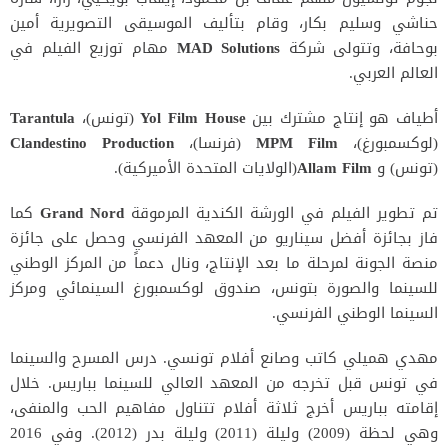
حناشي وسليم بكار، وقام بتأليف الموسيقى التصويرية أمين
بوحافة، وتتولى شركة
MAD Solutions
مهام توزيع الفيلم في
العالم العربي.
أطياف هو إنتاج مشترك بين
Yol Film House
(تونس)،
Tarantula
(لوكسمبورغ)،
MPM Film
(فرنسا)،
Production
Clandestino
(تونس) و
Allam Film
(الولايات المتحدة الأميركية).
تم تطوير الفيلم في الورشة الكندية المرموقة
Grand Nord
كما
فاز بجائزة أفضل سيناريو من المعهد الفرنسي وحصل على جائزة
منصة الجونة لمرحلة ما بعد الإنتاج، ونال دعماً من المركز الوطني
للسينما والصورة بتونس، صندوق لوكسمبورغ السينمائي ومركز
السينما الوطني الفرنسي.
مهدي هميلي كاتب وصانع أفلام تونسي. درس المسرح والسينما
في تونس قبل تخرجه من المعهد العالي للسينما بباريس. خلال
إقامته بباريس أخرج ثلاثة أفلام تتناول مفاهيم الحب والمنفى،
وهي لحظة (2009) وليلة (2011) وليلة بدر (2012). وفي 2016