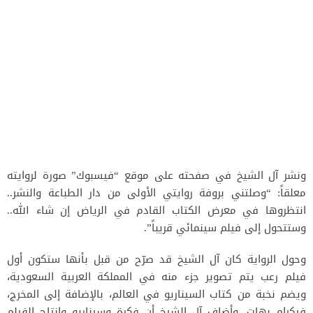
ونشر آل الشيخ في صفحته على موقع “فيسبوك” صورة لروايته
معلقاً: “وصلتني بروفة روايتي الأولى من دار الطباعة والنشر..
انتظروها في معرض الكتاب القادم في الرياض إن شاء الله..
وستتحول إلى فيلم سينمائي قريباً”.
وحول الرواية كان آل الشيخ قد صرّح من قبل بأنها ستكون أول
فيلم رعب يتم تصوير جزء منه في المملكة العربية السعودية،
ويضم نخبة من كتاب السيناريو في العالم، بالإضافة إلى المخرج،
فيكرام بهات. وأضاف آل الشيخ أن فكرة وسيناريو وإنتاج الفيلم