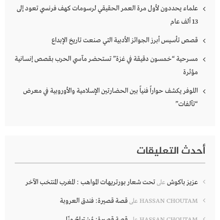
علماء يحددون لأول مرة العمر الحقيقي لرسومات كهف فرنسي تعود إلى
13 ألف عام
قصص تأسيس أبرز الجوائز الأدبية التي صنعت تاريخ الإبداع
مسرحية “خمسون دقيقة في غزة” تستحضر مآسي الحرب بقصص إنسانية
مؤثرة
اللوفر يكشف حواراً فنياً بين الحضارتين الإسلامية والأوروبية في معرض
“تآلفات”
أحدث التعليقات
عزيز باكوش
تحت شعار بورتريهات المواهب : المغرب المنتخب الآخر
على
قصة قصيرة: فندق العروبة
HASSAN CHOUTAM
على
قصة قصيرة: مُسْتراحٌ مِنّا
HASSAN CHOUTAM
على