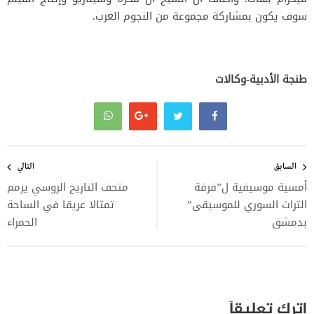
سوف يكون بمشاركة مجموعة من النجوم العرب.
طنجة الأدبية-وكالات
تصفّح
المقالات
السابق
التالي
أمسية موسيقية ل”فرقة
متحف التاريخ الروسي يرمم
التراث السوري للموسيقى”
تمثالا عريقا في الساحة
بدمشق
الحمراء
اترك تعليقاً