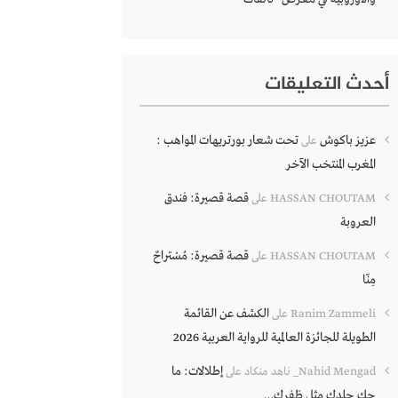
أحدث التعليقات
عزيز باكوش
تحت شعار بورتريهات المواهب :
على
المغرب المنتخب الآخر
قصة قصيرة: فندق
HASSAN CHOUTAM
على
العروبة
قصة قصيرة: مُسْتراحٌ
HASSAN CHOUTAM
على
مِنّا
الكشف عن القائمة
Ranim Zammeli
على
الطويلة للجائزة العالمية للرواية العربية 2026
إطلالات: ما
Nahid Mengad_ ناهد منكاد
على
حك جلدك مثل ظفرك…