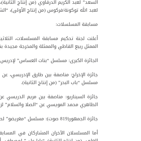
السعد” لعبد الكريم الدرقاوي (من إنتاج الثانية)،
لعبد الله توكونة/فركوس (من إنتاج الأولى)، “الشر
مسابقة المسلسلات:
أعلنت لجنة تحكيم مسابقة المسلسلات، الثلاثية
الممثل ربيع القاطي والممثلة والمخرجة مجيدة بن
الجائزة الكبرى: مسلسل “بنات العساس” لإدريس ال
جائزة الإخراج: مناصفة بين طارق الإدريسي، عن
مسلسل “باب البحر” (من إنتاج الثانية).
جائزة السيناريو: مناصفة بين مريم الدريسي عن 
الطاهري محمد المويسي عن “الصلا والسلام” لزكي
جائزة الجمهور(819 صوت): مسلسل “مغريضو” لطارق الإدريسي.
أما المسلسلان الآخران المشاركان في المسابقة
العلمي (من إنتاج الثانية)، “بابا علي” لمصطفى أش