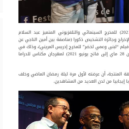
حصد الفيلم التلفزيوني “ستة أشهر ويوم” (2021) للمخرج السينمائي والتلفزيوني المتميز عبد السلام
الإخراج وجائزة التشخيص ذكورا (مناصفة بين أمين الناجي عن
يلم “لبنى وعمي لخضر” للمخرج إدريس المريني)، وذلك في
مسابقة الأفلام التلفزيونية بالدورة العاشرة (من 28 ماي إلى فاتح يونيو 2021) لمهرجان مكناس للدراما
هة المنتجة، أن عرضته لأول مرة ليلة رمضان الماضي وخلف
ا إيجابيا من لدن العديد من المشاهدين.