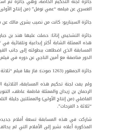
جائزة لجنة التحكيم الخاصة، وهي جائزة تم ا
العسري عن فيلمه “عمي نوفل” (من إنتاج الأولى)
جائزة السيناريو: كانت من نصيب بشرى مالك عن في
جائزة التشخيص إناثا: حصلت عليها هند بن جب
هذه الممثلة الشابة أكثر إبداعية وتلقائية في
المسابقة الذي اضطلعت ببطولته إلى جانب القي
الدور مناصفة مع أمين الناجي عن دوره في فيلم
جائزة الجمهور (1263 صوت): فاز بها فيلم “ثلاثة د الفرحات” (2021) لإدريس صواب (من إنتاج الثانية).
ولم يفت لجنة تحكيم هذه المسابقة، الثلاثية ا
الرحمان بن زيدان والممثلة فاطمة عاطف، التنويه
الفاضلي (من إنتاج الأولى) والممثلتين جليلة 
“ثلاثة د الفرحات”.
المذكورة أعلاه نشير إلى الأفلام التي لم يحا