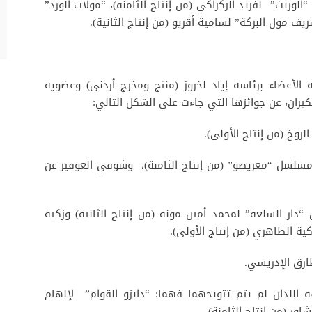
 “الوريث” لفريد الركراكي (من إنتاج الثامنة)، “مولات الورد”
يف مول البركة” لسامية أقريو (من إنتاج الثانية).
 الأعضاء برئاسة إياد لخروز (منتج ومخرج أردني) وعضوية
كيران، عن جوائزها التي جاءت على الشكل التالي:
روخ (من إنتاج الأولى).
 مسلسل “مغريضو” (من إنتاج الثامنة)، وشوقي العوفير عن
“دار السلعة” لمحمد أمين مونة (من إنتاج الثانية) وزكية
ة الطاهري (من إنتاج الأولى).
 اللذان لم يتم تتويجهما فهما: “دايزو القوام” لإلهام
اور (من إنتاج الثامنة).