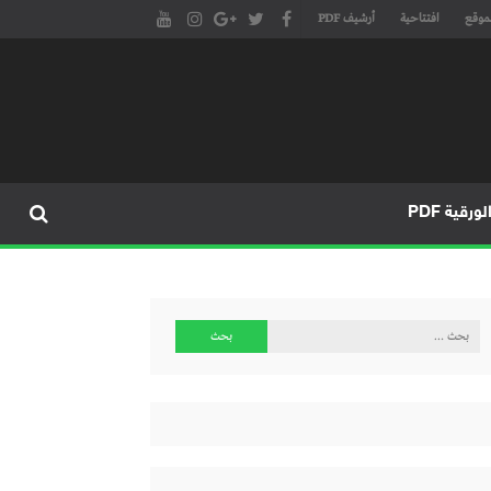
موقع
افتتاحية
أرشيف PDF
مجلة طنجة الأدبية الموقع الأدبي والثقافي الأول داخل العالم العربي، يتم تحديثه على مدار 24 ساعة ويفتح المجال لكل المبدعين في شتى أنحاء
، مسرح، سينما، تشكيل، كاريكاتير، موسيقى، حوارات و إصدارات
ورقية PDF
البحث
عن: