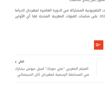
 التلفزيونية المشاركة في الدورة العاشرة لمهرجان الدراما
التلفزية بمكناس قد تم عرضها خلال رمضان 2021 على شاشات القنوات المغربية المنتجة لها أي الأولى
التالي
الفيلم المغربي “علي صوتك” لنبيل عيوش يشارك
في المسابقة الرسمية لمهرجان كان السينمائي