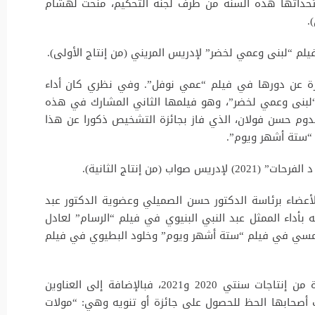
ستحداثها هذه السنة من طرف لجنة التحكيم، منحت لهشام
.
لم “لبنى وعمي لخضر” لإدريس المريني (من إنتاج الأولى).
ارة عن دورها في فيلم “عمي نوفل”. وفي نظري كان أداء
 “لبنى وعمي لخضر”، وهو فيلمها الثاني المشارك في هذه
دوم حسن فولان، الذي فاز بجائزة التشخيص ذكورا عن هذا
 “ستة أشهر ويوم”.
لأعضاء برئاسة الدكتور حسن الصميلي وعضوية الدكتور عبد
 بأداء الممثل عبد النبي البنيوي في فيلم “الرسام” لعادل
التلمسي في فيلم “ستة أشهر ويوم” وخلود البطيوي في فيلم
شاركت في هذه المسابقة تسعة أفلام جديدة من إنتاجات سنتي 2020 و2021، فبالإضافة إلى العناوين
لف أصحابها الحظ للحصول على جائزة أو تنويه وهي: “مولات