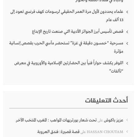
وأدباء في فضاء الكلمة والحوار
علماء يحددون لأول مرة العمر الحقيقي لرسومات كهف فرنسي تعود إلى
13 ألف عام
قصص تأسيس أبرز الجوائز الأدبية التي صنعت تاريخ الإبداع
مسرحية “خمسون دقيقة في غزة” تستحضر مآسي الحرب بقصص إنسانية
مؤثرة
اللوفر يكشف حواراً فنياً بين الحضارتين الإسلامية والأوروبية في معرض
“تآلفات”
أحدث التعليقات
عزيز باكوش
تحت شعار بورتريهات المواهب : المغرب المنتخب الآخر
على
قصة قصيرة: فندق العروبة
HASSAN CHOUTAM
على