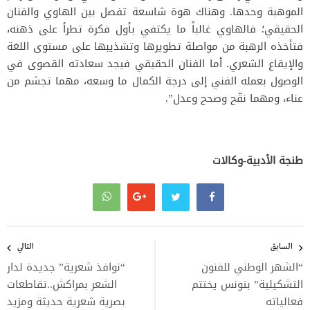
الموهبة وحدها. وهناك هوة شاسعة تفصل بين الهاوي والفنان
الحقيقي؛ فالهاوي غالباً ما يكتفي بأول فكرة تطرأ على ذهنه،
فتأخذه الرهبة من مواصلة تطويرها وتشذيبها على مستوى اللغة
والإيقاع الشعري. أما الفنان الحقيقي فيجد سعادته القصوى في
الوصول بعمله الفني إلى درجة الكمال ما وسعه، مهما تجشم من
عناء، ومهما نقّح وصحح وعدل”.
طنجة الأدبية-وكالات
تصفّح
المقالات
السابق
التالي
“الشهر الوطني للفنون
“نوافذ شعرية” جديدة لدار
التشكيلية” بتونس يختتم
الشعر بمراكش..تقاطعات
فعالياته
بصرية شعرية حديثة ومزيد