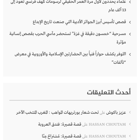
علماء يحددون لأول مرة العمر الحقيقي لرسومات كهف فرنسي تعود إلى
13 ألف عام
قصص تأسيس أبرز الجوائز الأدبية التي صنعت تاريخ الإبداع
مسرحية “خمسون دقيقة في غزة” تستحضر مآسي الحرب بقصص إنسانية
مؤثرة
اللوفر يكشف حواراً فنياً بين الحضارتين الإسلامية والأوروبية في معرض
“تآلفات”
أحدث التعليقات
عزيز باكوش
تحت شعار بورتريهات المواهب : المغرب المنتخب الآخر
على
قصة قصيرة: فندق العروبة
HASSAN CHOUTAM
على
قصة قصيرة: مُسْتراحٌ مِنّا
HASSAN CHOUTAM
على