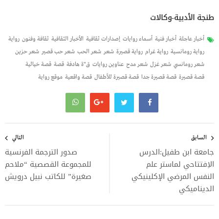
طنجة الأدبية-وكالات
أخبار عاجلة
أخبار فنية
أسماء روايات
إصدارات ثقافية
الأخبار الثقافية
ثقافة وفنون
رواية
رواية رومانسية
رواية غرام
رواية قصيرة
شعر
شعر الحب
شعر حب قصير
شعر حزين
شعر رومانسي
شعر غزل
شعر مدح
عناوين روايات
ق"ة هادفة
قصة
قصة خيالية
قصة قصيرة
قصة قصيرة جدا
قصة قصيرة للأطفال
قصة واقعية
موقع رواية
تصفّح
المقالات
السابق
التالي
جامعة ابن طفيل:الدرس
صدور الترجمة الفرنسية
الاِفتتاحي لماستر علم
للمجموعة القصصية “ملاحم
النفس المرضي الإكلينيكي
صغيرة” للكاتب نبيل درويش
الديناميكي