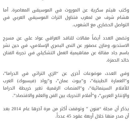
وكتب هيثم سكرية عن الموروث في الموسيقى المعاصرة. أما
هشام شرف من لمغرب فتناول التراث الموسيقي العربي في
التواصل الحضاري مع الشعوب.
وتضمن العدد أيضاً مقالات للناقد العراقي عواد علي عن مسرح
الاستديو، ومازن عصفور عن النص البصري الإسلامي، في حين نشر
باسم جاد مقالة عن مفاهيمية العمل التشكيلي في تجربة الفنان
خالد الحمزة.
وفي العدد، موضوعات أخرى عن “الزي التراثي في الدراما”،
و”العمارة الطينية”، و”بيوت عمان”، و”رواد (فيسبوك) العرب
للأفلام السينمائية”، و”المنصات الرقمية تغير خريطة الدراما
والإنتاج العربي”، و”أفلام التحريك بين الفن والعلم والاقتصاد”.
يذكر أن مجلة “فنون ” وتوقفت أكثر من مرة آخرها عام 2014 بعد
أن صدر منها خلال أربعة عقود 45 عدداً.