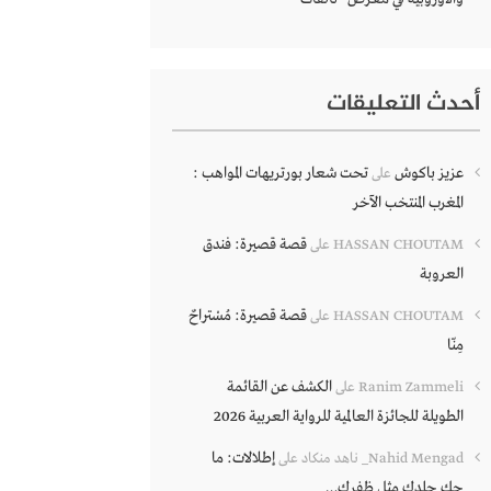
أحدث التعليقات
عزيز باكوش
تحت شعار بورتريهات المواهب :
على
المغرب المنتخب الآخر
قصة قصيرة: فندق
HASSAN CHOUTAM
على
العروبة
قصة قصيرة: مُسْتراحٌ
HASSAN CHOUTAM
على
مِنّا
الكشف عن القائمة
Ranim Zammeli
على
الطويلة للجائزة العالمية للرواية العربية 2026
إطلالات: ما
Nahid Mengad_ ناهد منكاد
على
حك جلدك مثل ظفرك…