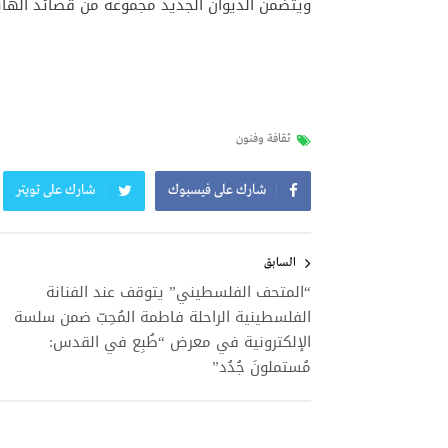
ويتضمن الديوان الجديد مجموعة من قصائد الهايك
ثقافة وفنون
شارك على فيسبوك
شارك على تويتر
تصفّح
المقالات
السابق
“المتحف الفلسطيني” يتوقف عند الفنانة
الفلسطينية الراحلة فاطمة المُحِبّ ضمن سلسة
الإلكترونية في معرض “طُبِع في القدس:
مُستملونَ جُدُد”