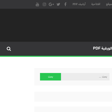
موقع
افتتاحية
أرشيف PDF
مجلة طنجة الأدبية الموقع الأدبي والثقافي الأول داخل العالم العربي، يتم تحديثه على مدار 24 ساعة ويفتح المجال لكل المبدعين في شتى أنحاء
، مسرح، سينما، تشكيل، كاريكاتير، موسيقى، حوارات و إصدارات
ورقية PDF
البحث
عن: