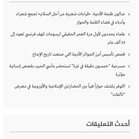
صالون طنجة الأدبية: «قراءات شعرية من أجل السلام» تجمع شعراء
وأدباء في فضاء الكلمة والحوار
علماء يحددون لأول مرة العمر الحقيقي لرسومات كهف فرنسي تعود إلى
13 ألف عام
قصص تأسيس أبرز الجوائز الأدبية التي صنعت تاريخ الإبداع
مسرحية “خمسون دقيقة في غزة” تستحضر مآسي الحرب بقصص إنسانية
مؤثرة
اللوفر يكشف حواراً فنياً بين الحضارتين الإسلامية والأوروبية في معرض
“تآلفات”
أحدث التعليقات