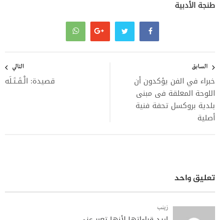
طنجة الأدبية
تصفّح
المقالات
السابق
التالي
خبراء في الفن يؤكدون أن
قصيدة: الْـقَـتَـلَه
اللوحة المعلقة فى مبنى
بلدية بروكسل تحفة فنية
أصلية
تعليق واحد
زينب
اريد قراءاتها لأنها تعبر عني