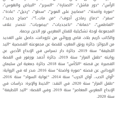
الرأس”، “دور فاشل”، “الصنارة”، “السرير”، “البياض والهوس”،
“صورة واضحة”، “مصابيح على الموج”، “سطو”، “رحيل”، “عادة”،
“سفر”، “دماغ رمادي أجوف”، “من مات..؟”، “صباح جديد”،
“الفاطمي”، “خمانة”، “ناغجديات”، “بيضويات”. تتصدر غلاف
المجموعة لوحة تشكيلية للفنان المغربي نور الدين برحمة.
والكاتب كريم بلاد، قاص وروائي من تارودانت، حاصل على العديد
من الجوائز: جائزة رونق المغرب للقصة عن مجموعته القصصية “اليد
اللطيفة” سنة 2019، جائزة دار تسراس في الإبداع الأدبي عن
روايته “طفل المزار” سنة 2019، جائزة أحمد بوزفور في القصة
القصيرة عن قصته “الكأس” سنة 2018، جائزة جمعية ابن سليمان
الروداني عن قصته “صورة واضحة” سنة 2016. صدر له في الرواية:
“أوان الحب.. أوان الحرب” سنة 2014، “غواية السواد” سنة 2016،
“طفل المزار” سنة 2020، في النقد: “الخيط والإبرة: دراسات في
الإبداع المغربي المعاصر” سنة 2019. وفي القصة: “اليد اللطيفة”
سنة 2020.