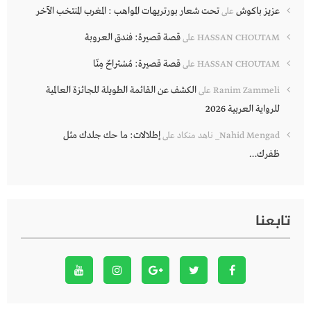
عزيز باكوش
تحت شعار بورتريهات المواهب : المغرب المنتخب الآخر
على
قصة قصيرة: فندق العروبة
HASSAN CHOUTAM
على
قصة قصيرة: مُسْتراحٌ مِنّا
HASSAN CHOUTAM
على
الكشف عن القائمة الطويلة للجائزة العالمية
Ranim Zammeli
على
للرواية العربية 2026
إطلالات: ما حك جلدك مثل
Nahid Mengad_ ناهد منكاد
على
ظفرك…
تابعنا