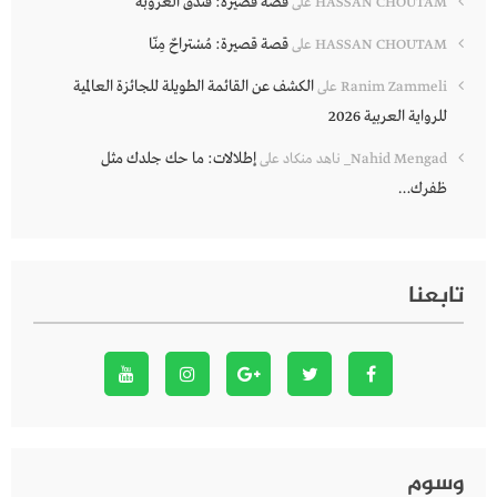
قصة قصيرة: فندق العروبة
HASSAN CHOUTAM
على
قصة قصيرة: مُسْتراحٌ مِنّا
HASSAN CHOUTAM
على
الكشف عن القائمة الطويلة للجائزة العالمية
Ranim Zammeli
على
للرواية العربية 2026
إطلالات: ما حك جلدك مثل
Nahid Mengad_ ناهد منكاد
على
ظفرك…
تابعنا
وسوم