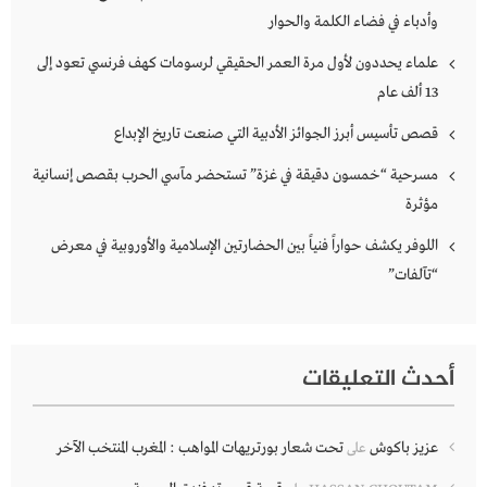
وأدباء في فضاء الكلمة والحوار
علماء يحددون لأول مرة العمر الحقيقي لرسومات كهف فرنسي تعود إلى
13 ألف عام
قصص تأسيس أبرز الجوائز الأدبية التي صنعت تاريخ الإبداع
مسرحية “خمسون دقيقة في غزة” تستحضر مآسي الحرب بقصص إنسانية
مؤثرة
اللوفر يكشف حواراً فنياً بين الحضارتين الإسلامية والأوروبية في معرض
“تآلفات”
أحدث التعليقات
عزيز باكوش
تحت شعار بورتريهات المواهب : المغرب المنتخب الآخر
على