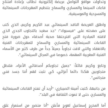
وتداولت مواقع التواصل عريضة إلكترونية تطالب بإعادة افتتاح
قاعات السينما والمسارح، والسماح بتنظيم المهرجانات السينمائية
والمسرحية والموسيقية.
واطلق العريضة الناقد السينمائي عبد الكريم وكريم، الذي كتب
على صفحته على “فيسبوك”: “جد سعيد بالتجاوب الجدي الذي
لاقته المبادرة التي اقترحتها صحبة أصدقاء حول ضرورة فتح
القاعات السينمائية والمسارح، والسماح للمهرجانات الفنية
بالانعقاد والتي لاقت تجاوباً جميلاً جداً من طرف كثير من الأسماء
الفنية المغربية المهمة، خصوصا في المجال السينمائي”.
وتابع وكريم قائلاً: “جميل تجاوبكم أصدقائي الأعزاء. فلنظل
متجاوبين هكذا دائما أعزائي، كي نثبت لهم أننا جسد فني
متجانس”.
من جانبها، كتبت أمينة الصيباري: “أريد أن تفتح القاعات السينمائية
والمسارح، حتى لا تموت الثقافة في البلد”.
أما المخرج إسماعيل لعوج فأعلن “أنا متضرر من استمرار غلق