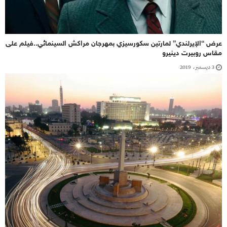
عرض “الإيرلندي” لمارتين سكورسيزي بمهرجان مراكش السينمائي..فيلم على
مقاس روبيرت دينيرو
3 ديسمبر، 2019