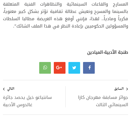
المسارح والقاعات السينمائية والتظاهرات الفنية المتعلقة
بالسينما والمسرح ونعيش عطالة ثقافية تؤثر بشكل كبير معنوياً،
فكرياً ومادياً.. لهذا، فإنني أوقع هذه العريضة مطالبا السلطات
والمسؤولين الحكوميين بإعادة النظر في هذا الملف الشائك”.
طنجة الأدبية-الميادين
تصفّح
المقالات
السابق
التالي
جوائز مسابقة مهرجان كازا
سانتياغو خيل يحصد جائزة
السينمائي الثالث
غالدوس الأدبية