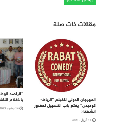
مقالات ذات صلة
“الراصد الوطن
المهرجان الدولي للفيلم “الرباط-
بالأقلام النا
كوميدي” يفتح باب التسجيل لحضور
14 يونيو، 2023
أنشطته:
17 أبريل، 2023