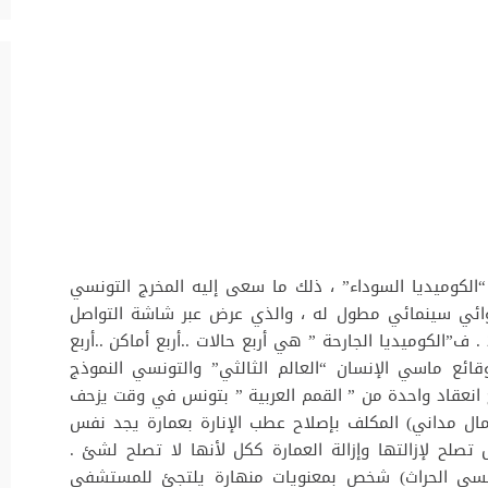
ة “الكوميديا السوداء” ، ذلك ما سعى إليه المخرج التونسي
روائي سينمائي مطول له ، والذي عرض عبر شاشة التواصل
الاجتماعي للمهرجان المغاربي بوجدة دورة 2020 . ف”الكوميديا الجارحة ” هي أربع حالات ..أربع أماكن ..أربع
ائع ماسي الإنسان “العالم الثالثي” والتونسي النموذج
 الأحداث تجري يوم 22 مايو 2004 تاريخ انعقاد واحدة من ” القمم العربية ” بتونس في وقت يزحف
ال مداني) المكلف بإصلاح عطب الإنارة بعمارة يجد نفس
صلح لإزالتها وإزالة العمارة ككل لأنها لا تصلح لشئ .
(عيسى الحراث) شخص بمعنويات منهارة يلتجئ للمستشفى