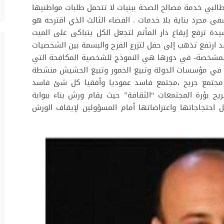
بطالبي خدمة مصالح الصحة ببنيات لا تتحمل طلبات مواطنيها
 مجرد بناية بلا خدمات . الفضاء الثالث الذي اقترحه هو
ترفع إيقاع دار المأتم لتجعل الكل يتباكى على الميت
د ارتفع تذهب إلى حفل لتزرع الفرح والبسمة بين الشخصيات
 –المشخصة- في دورها هي النموذج للشخصية المكافحة التي
 في مؤسسات الدولة وتبيع الخمور وتبيع الحشيش منشطة
 ، مجتمع جريح ،مجتمع فاسد عموديا وأفقيا كل شئ فاسد
شريح بؤرة المجتمعات “الثقافة” حيث يقام ورش بناء ببوابة
 احتجاجاتها واعتراضاتها أمام المسؤولين لإيقاف الورش