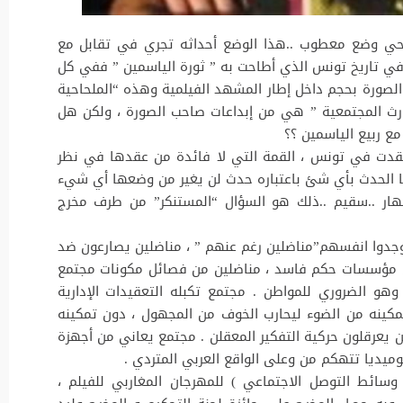
حي وضع معطوب ..هذا الوضع أحداثه تجري في تقابل مع
 في تاريخ تونس الذي أطاحت به ” ثورة الياسمين ” ففي كل
ورة بحجم داخل إطار المشهد الفيلمية وهذه “الملحاحية
كوارث المجتمعية ” هي من إبداعات صاحب الصورة ، ولكن هل
 ربيع الياسمين ؟؟
انعقدت في تونس ، القمة التي لا فائدة من عقدها في نظر
ا الحدث بأي شئ باعتباره حدث لن يغير من وضعها أي شيء
هار ..سقيم ..ذلك هو السؤال “المستنكر” من طرف مخرج
جدوا انفسهم”مناضلين رغم عنهم ” ، مناضلين يصارعون ضد
من مؤسسات حكم فاسد ، مناضلين من فصائل مكونات مجتمع
 الضروري للمواطن . مجتمع تكبله التعقيدات الإدارية
مكينه من الضوء ليحارب الخوف من المجهول ، دون تمكينه
ن يعرقلون حركية التفكير المعقلن . مجتمع يعاني من أجهزة
كوميديا تتهكم من وعلى الواقع العربي المتردي .
سائط التوصل الاجتماعي ) للمهرجان المغاربي للفيلم ،