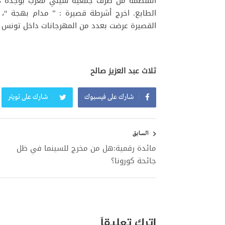
المنظمة من طرف جمعية سيني مغرب بوجدة ، وب
الطايع. اخرج أشرطة قصيرة : ” مدام بهجة “، 
القصيرة عرضت بعدد من المهرجانات داخل تونس وب
ثلاث عبد العزيز صالح
شارك على فيسبوك
شارك على تويتر
تصفّح
المقالات
السابق
مائدة رقمية:هل من مخرج للسينما في ظل
جائحة كورونا؟
اترك تعليقاً