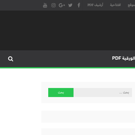
موقع
افتتاحية
أرشيف PDF
مجلة طنجة الأدبية الموقع الأدبي والثقافي الأول داخل العالم العربي، يتم تحديثه على مدار 24 ساعة ويفتح المجال لكل المبدعين في شتى أنحاء
، مسرح، سينما، تشكيل، كاريكاتير، موسيقى، حوارات و إصدارات
ورقية PDF
البحث
عن: