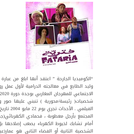
“الكوميديا الجارحة ” اعتقد أنها ابلغ من عبار
وليد الطايع في معالجته الدرامية لأول عمل 
شخصيات( رئيسة/محورية ) تنبني عليها صور وق
الفيلمي .
المجتمع بأرجل معطوبة ، فحمادي الكهربائي(جم
أمام تشابك لخيوط الكهرباء يصعب إصلاحها بل ت
الشخصية الثانية أو الفضاء الثاني هو عمار