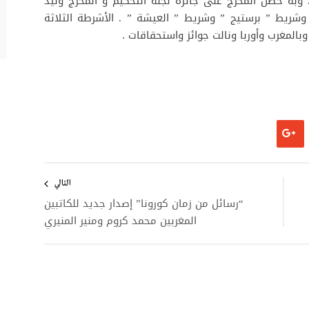
ه حصل المخرج على جائزة لجنة التحكيم و المخرج وليد
وشريط ” برستيج ” وشريط ” العيشة ” . الأشرطة الثلاثة
المغرب وأوربا ونالت جوائز واستحقاقات .
التالي
“رسائل من زمان كورونا” إصدار جديد للكاتبين
المغربين محمد كروم ومنير المنيري