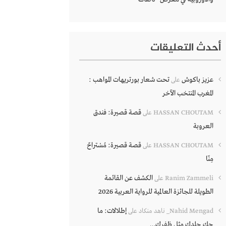
أحدث التعليقات
عزيز باكوش
تحت شعار بورتريهات المواهب :
على
المغرب المنتخب الآخر
قصة قصيرة: فندق
HASSAN CHOUTAM
على
العروبة
قصة قصيرة: مُسْتراحٌ
HASSAN CHOUTAM
على
مِنّا
الكشف عن القائمة
Ranim Zammeli
على
الطويلة للجائزة العالمية للرواية العربية 2026
إطلالات: ما
Nahid Mengad_ ناهد منكاد
على
حك جلدك مثل ظفرك…