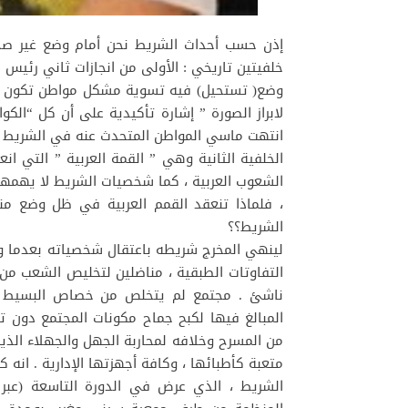
إذن حسب أحداث الشريط نحن أمام وضع غير ص
خلفيتين تاريخي : الأولى من انجازات ثاني رئيس
وضع( تستحيل) فيه تسوية مشكل مواطن تكون الص
لابراز الصورة ” إشارة تأكيدية على أن كل “ال
انتهت ماسي المواطن المتحدث عنه في الشريط مع
الخلفية الثانية وهي ” القمة العربية ” التي 
الشعوب العربية ، كما شخصيات الشريط لا يهمه
، فلماذا تنعقد القمم العربية في ظل وضع من
الشريط؟؟
لينهي المخرج شريطه باعتقال شخصياته بعدما و
التفاوتات الطبقية ، مناضلين لتخليص الشعب 
ناشئ . مجتمع لم يتخلص من خصاص البسيط وهو
المبالغ فيها لكبح جماح مكونات المجتمع دون ت
من المسرح وخلافه لمحاربة الجهل والجهلاء الذي
متعبة كأطبائها ، وكافة أجهزتها الإدارية . انه 
الشريط ، الذي عرض في الدورة التاسعة (عبر و