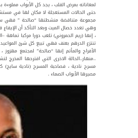
لمعاناته بمرض القلب ، يجد كل الأبواب مملوءة 
حتى الحالات المستعجلة لا مكان لها في مستشفى
مجموعة متناقضة منشطتها “صالحة ” فهي سيدة 
وهي تعدد خصال الميت وبعد التأكد أن الإيقاع ق
، إنها (ريم الحمروني) تلعب دورا مركبا تماهة
تنتزع الدرهم بعنف فهي تبيع كل شئ المواعيد
الأفراح والمأتم إنها “صالحة” لمجتمع مهزوز
..منهار..الحالة الاخرى التي اقترحها المخرج لت
مسرح نادية ، فصاحبة المسرح (نادية سايج) كل
مصيرها الأبواب الصماء .