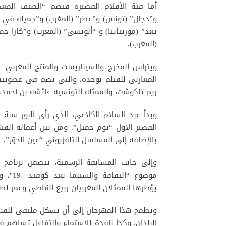
أما فئة الأفلام القصيرة فتضم “الصيف المغدو
و”دجال” (تونس) و”عطر” (المغرب) و”جميلة في زم
تعد” (موريتانيا) و “ألوبسي” (المغرب) و”كازا ج
(المغرب).
ويترأس المخرج والسيناريست والمنتج المغربي ع
المغاربي للفيلم بوجدة، والتي تضم في عضويتها
ريم تاكوشت، والممثلة التونسية عائشة بن أحمد، 
بالإضافة إلى المسلسل التلفزيوني “عين الحق”.
وإلى جانب المسابقة الرسمية، يتضمن برنامج
موضوع 
يؤطرها الممثلان المغربيان ربيع القاطي وعمر لط
ويطمح هذا المهرجان إلى أن يشكل ملتقى للفنا
البلدان، وكذا نافذة للاستماع والتفاعل تساهم ف