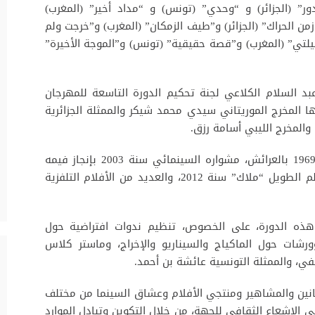
ر” (الجزائر) و “وحدي” (تونس) و “مداد أخير” (المغرب)
ن الحراك” (الجزائر) و”طيف الزمكان” (المغرب) و”خرجت ولم
ميلتي” (المغرب) و”قصة حقيقية” (تونس) و”الموجة الأخيرة”
بد السلام الكلاعي لجنة تحكيم الدورة التاسعة للمهرجان
 المخرج الموريتاني سيدي محمد شيكر والممثلة الجزائرية
والمخرج الليبي أسامة رزق.
وبدأ عبد السلام الكلاعي، الذي رأى النور سنة 1969 بالعرائش، مشواره السينمائي سنة 2003 بإنجاز فيمه
القصير الأول “يوم جميل”. ومن بين أعماله الفيلم الطويل “ملاك” سنة 2012، والعديد من الأفلام التلفزية
 هذه الدورة، على الخصوص، تنظيم ندوات افتراضية حول
“الثقافة والسينما بعد كوفيد -19″، وورشات حول الماكياج والسيناريو والإخراج، وماستر كلاس
في، والممثلة التونسية عائشة بن أحمد.
نين والمشاهير ومنتجي الأفلام وعشاق السينما من مختلف
ي الإشعاع الثقافي للجهة، من خلال التكوين وتبادل الموارد