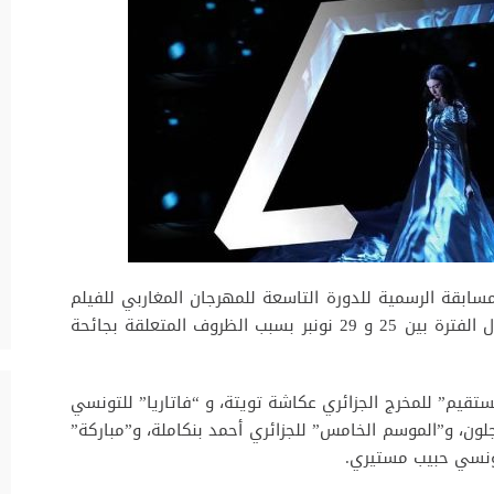
فيلما قصيرا في المسابقة الرسمية للدورة التاسعة للمهرجان المغاربي للفيلم
بوجدة، الذي سينعقد على المنصات الرقمية خلال الفترة بين 25 و 29 نونبر بسبب الظروف المتعلقة بجائحة
تقيم” للمخرج الجزائري عكاشة تويتة، و “فاتاريا” للتونسي
ون، و”الموسم الخامس” للجزائري أحمد بنكاملة، و”مباركة”
تونسي حبيب مستيري.