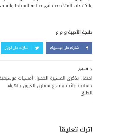
والكفاءات المتخصصة في صناعة السينما والسمع
طنجة الأدبية-و م ع
شارك على فيسبوك
شارك على تويتر
تصفّح
المقالات
السابق
احتفاء بذكرى المسيرة الخضراء أمسيات موسيقية
حسانية تراثية بمنتجع سفاري العيون بالهواء
الطلق
اترك تعليقاً