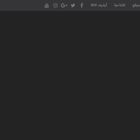
موقع
افتتاحية
أرشيف PDF
مجلة طنجة الأدبية الموقع الأدبي والثقافي الأول داخل العالم العربي، يتم تحديثه على مدار 24 ساعة ويفتح المجال لكل المبدعين في شتى أنحاء
، مسرح، سينما، تشكيل، كاريكاتير، موسيقى، حوارات و إصدارات