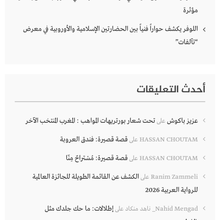
مؤثرة
اللوفر يكشف حواراً فنياً بين الحضارتين الإسلامية والأوروبية في معرض
“تآلفات”
أحدث التعليقات
عزيز باكوش
تحت شعار بورتريهات المواهب : المغرب المنتخب الآخر
على
قصة قصيرة: فندق العروبة
HASSAN CHOUTAM
على
قصة قصيرة: مُسْتراحٌ مِنّا
HASSAN CHOUTAM
على
الكشف عن القائمة الطويلة للجائزة العالمية
Ranim Zammeli
على
للرواية العربية 2026
إطلالات: ما حك جلدك مثل
Nahid Mengad_ ناهد منكاد
على