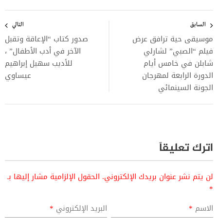
تصفّح
المقالات
السابق
التالي
موسيقى حية ترافق عرض
صدور كتاب “الإعاقة وتقبل
فيلم “الصبي” لشارلي
الآخر في أدب الأطفال” ،
شابلن في خامس أيام
للأديب سهيل إبراهيم
الدورة الرابعة لمهرجان
عيساوي
الجونة السينمائي
اترك تعليقاً
لن يتم نشر عنوان بريدك الإلكتروني.
الحقول الإلزامية مشار إليها بـ
*
الاسم
*
البريد الإلكتروني
*