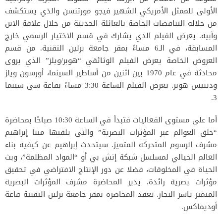
الأولى للممثل الأمريكي الشهير فيجو مورتنسن والذي يستكشف
من خلاله التناقضات الخاصة بالعائلة الحديثة من خلال علاقة الابن
وأبيه. يعرض الفيلم الذي يشارك في قسم الاختيار الرسمي خارج
المسابقة، في الـ6 مساءً بمقر جامعة برلين التقنية. من قسم
العروض الخاصة يعرض الفيلم الوثائقي “هوبر/ويلز” الذي يروى
محادثة في عام 1970 بين اثنين من أساطير السينما، أورسون ويلز
ودينيس هوبر. يعرض الفيلم الساعة 3:30 مساءً بقاعة سي سينما
3.
أما على مستوى الفعاليات فتبدأ في الساعة 10:30 صباحًا بمحاضرة
“خلق العوالم عبر المؤثرات البصرية” والتي يلقيها مينا إبراهيم
مشرف الرسوم المتحركة المتميز. سيتحدث إبراهيم عن كيفية بناء
العالم الخيالي لمسلسل شبكة إتش بي أو “المواد المظلمة”، وبث
الحياة في المخلوقات، فضلا عن دور الإنتاج الافتراضي في تحقيق
مؤثرات بصرية رائدة. يدير المحاضرة مشرف المؤثرات البصرية
المتميز ياسر النجار. تعقد المحاضرة بمقر جامعة برلين التقنية قاعة
أوديماكس.