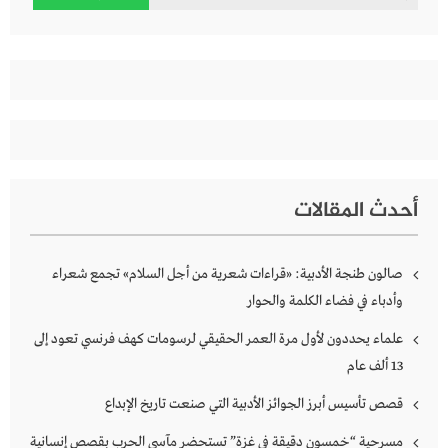
عن:
أحدث المقالات
صالون طنجة الأدبية: «قراءات شعرية من أجل السلام» تجمع شعراء
وأدباء في فضاء الكلمة والحوار
علماء يحددون لأول مرة العمر الحقيقي لرسومات كهف فرنسي تعود إلى
13 ألف عام
قصص تأسيس أبرز الجوائز الأدبية التي صنعت تاريخ الإبداع
مسرحية “خمسون دقيقة في غزة” تستحضر مآسي الحرب بقصص إنسانية