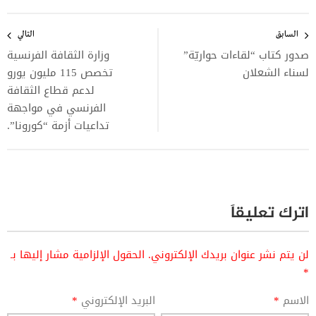
تصفّح
المقالات
السابق
التالي
صدور كتاب “لقاءات حواريّة”
وزارة الثقافة الفرنسية
لسناء الشعلان
تخصص 115 مليون يورو
لدعم قطاع الثقافة
الفرنسي في مواجهة
تداعيات أزمة “كورونا”.
اترك تعليقاً
لن يتم نشر عنوان بريدك الإلكتروني.
الحقول الإلزامية مشار إليها بـ
*
الاسم
*
البريد الإلكتروني
*