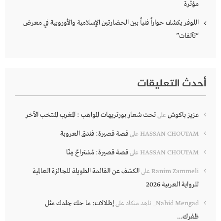
مؤثرة
اللوفر يكشف حواراً فنياً بين الحضارتين الإسلامية والأوروبية في معرض
“تآلفات”
أحدث التعليقات
عزيز باكوش
تحت شعار بورتريهات المواهب : المغرب المنتخب الآخر
على
قصة قصيرة: فندق العروبة
HASSAN CHOUTAM
على
قصة قصيرة: مُسْتراحٌ مِنّا
HASSAN CHOUTAM
على
الكشف عن القائمة الطويلة للجائزة العالمية
Ranim Zammeli
على
للرواية العربية 2026
إطلالات: ما حك جلدك مثل
Nahid Mengad_ ناهد منكاد
على
ظفرك…