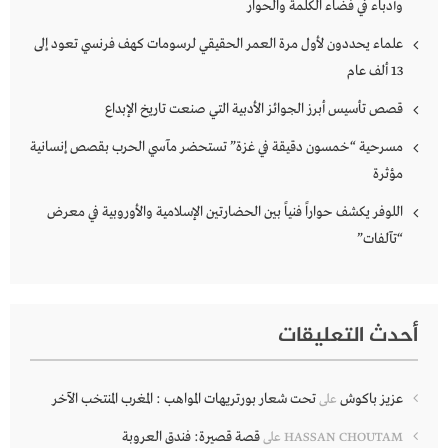
وأدباء في فضاء الكلمة والحوار
علماء يحددون لأول مرة العمر الحقيقي لرسومات كهف فرنسي تعود إلى
13 ألف عام
قصص تأسيس أبرز الجوائز الأدبية التي صنعت تاريخ الإبداع
مسرحية “خمسون دقيقة في غزة” تستحضر مآسي الحرب بقصص إنسانية
مؤثرة
اللوفر يكشف حواراً فنياً بين الحضارتين الإسلامية والأوروبية في معرض
“تآلفات”
أحدث التعليقات
عزيز باكوش
تحت شعار بورتريهات المواهب : المغرب المنتخب الآخر
على
قصة قصيرة: فندق العروبة
HASSAN CHOUTAM
على