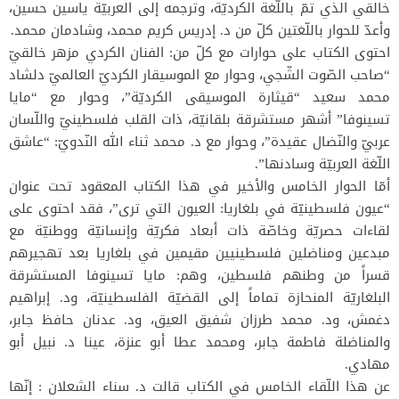
خالقي الذي تمّ باللّغة الكرديّة، وترجمه إلى العربيّة ياسين حسين،
وأعدّ للحوار باللّغتين كلّ من د. إدريس كريم محمد، وشادمان محمد.
احتوى الكتاب على حوارات مع كلّ من: الفنان الكردي مزهر خالقيّ
“صاحب الصّوت الشّجي، وحوار مع الموسيقار الكرديّ العالميّ دلشاد
محمد سعيد “قيثارة الموسيقى الكرديّة”، وحوار مع “مايا
تسينوفا” أشهر مستشرقة بلقانيّة، ذات القلب فلسطينيّ واللّسان
عربيّ والنّضال عقيدة”، وحوار مع د. محمد ثناء الله النّدويّ: “عاشق
اللّغة العربيّة وسادنها”.
أمّا الحوار الخامس والأخير في هذا الكتاب المعقود تحت عنوان
“عيون فلسطينيّة في بلغاريا: العيون التي ترى”، فقد احتوى على
لقاءات حصريّة وخاصّة ذات أبعاد فكريّة وإنسانيّة ووطنيّة مع
مبدعين ومناضلين فلسطينيين مقيمين في بلغاريا بعد تهجيرهم
قسراً من وطنهم فلسطين، وهم: مايا تسينوفا المستشرقة
البلغاريّة المنحازة تماماً إلى القضيّة الفلسطينيّة، ود. إبراهيم
دغمش، ود. محمد طرزان شفيق العيق، ود. عدنان حافظ جابر،
والمناضلة فاطمة جابر، ومحمد عطا أبو عنزة، عينا د. نبيل أبو
مهادي.
عن هذا اللّقاء الخامس في الكتاب قالت د. سناء الشعلان : إنّها