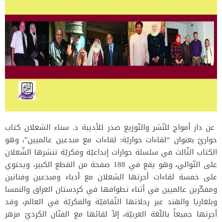
عن دار أمواج للنّشر والتّوزيع صدر للأديبة د. سناء الشعلان كتاب
حواريّ بعنوان “لقاءات حواريّة: لقاءات مع مبدعين عالميين”، وهو
الكتاب الثّالث في سلسلة حوارات إبداعيّة وفكريّة تنشرها الشّعلان
على التّوالي، وهو يقع في 188 صفحة من القطع الكبير، ويحتوي
على خمسة لقاءات أجرتها الشعلان مع أدباء ومبدعين وفنانين
ومفكّرين عالميين في أثناء تطوافها في كردستان العراق والنمسا
وبلغاريا والهند عبر رحلاتها الثّقافيّة والفكريّة في العالم، وقد
أجرتها جميعاً باللّغة العربيّة، إلاّ لقائها مع الفنّان الكرديّ مزهر