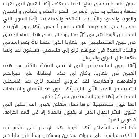
عيون فلسطينيّة في بقاع الدّنيا جميعها، إنّها العيون التي تعرف
حقّها، وتطالب به على الرّغم من القهر والظّلم والمنافي والسّجون
والموت والحدود والأسلاك الشّائكة والمعتقلات، إنّها العيون التي
تقول لا حتى ولو خرست ألسّنة البشر أجمعين، إنّها عيون الأوفياء
المخلصين لأوطانهم في كلّ مكان وزمان، وفي هذا اللّقاء الحصريّ
هي عيون الفلسطينيين في بلغاريا الذين مهما نأتْ بهم المنافي
والبلاد البعيدة فإنّ عيونهم ترنو إلى فلسطين، يعيشون بها ولها
مهما طال الفراق والحرمان.
إنّها عيون الفلسطينيين التي لا تنام، التقيتُ بالكثير من هذه
العيون في بلغاريا، وكان لي هذه الإطلالة على حيواتهم
وأحلامهم وأفكارهم، لقد أعاروني أعينهم لأرى بها فلسطين
السّليبة من البعيد النّأي البارد. إنّها عيون ضدّ النّسيان والمسافات
المحدودة، إنّها عيون الفلسطيين في كلّ مكان.
إنّها عيون فلسطينيّة تراها سناء شعلان بعيني ابنة الخليل التي
تهوى البشر الجبال الذين لا يقبلون بالحياة إلاّ في قمم الكرامة.
فطوبى لهم”.
كما أضافت الشّعلان أنّها فخورة بهذا الإصدار التي تقدّم فيه
إطلالات مباشرة على حيوات مبدعين ومفكرين ومناضلين قابلتهم