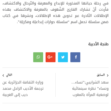
في رحلة حياتها المنذورة للإبداع والمعرفة والتّرحال والاكتشاف،
فأردت أنّ تشارك القارئ الشّغوف بالمعرفة والاكتشاف بهذه
الإطلالات النّادرة عبر تدوين هذه الإطلالات، ونشرها في كتاب
ضمن سلسلة تحمل اسم “سلسلة حوارات إبداعيّة وفكريّة”.
طنجة الأدبية
تصفّح
المقالات
السابق
التالي
سعد الشرايبي:”نساء…
وزارة الثقافة الجزائرية عن
ونساء” نظرة سينمائية
ترجمة الأديب الراحل محمد
لوضعية المرأة بالمغرب
ديب إلى العربية