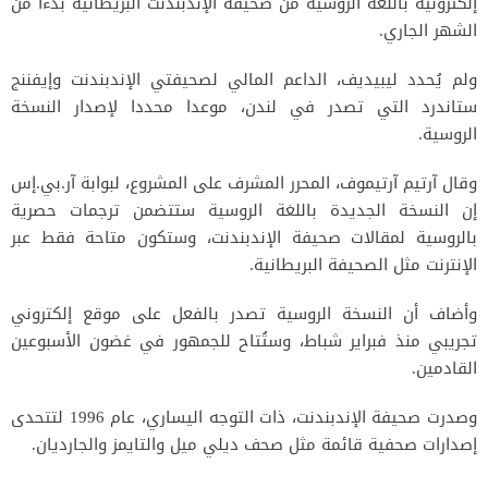
إلكترونية باللغة الروسية من صحيفة الإندبندنت البريطانية بدءا من
الشهر الجاري.
ولم يُحدد ليبيديف، الداعم المالي لصحيفتي الإندبندنت وإيفننج
ستاندرد التي تصدر في لندن، موعدا محددا لإصدار النسخة
الروسية.
وقال آرتيم آرتيموف، المحرر المشرف على المشروع، لبوابة آر.بي.إس
إن النسخة الجديدة باللغة الروسية ستتضمن ترجمات حصرية
بالروسية لمقالات صحيفة الإندبندنت، وستكون متاحة فقط عبر
الإنترنت مثل الصحيفة البريطانية.
وأضاف أن النسخة الروسية تصدر بالفعل على موقع إلكتروني
تجريبي منذ فبراير شباط، وستُتاح للجمهور في غضون الأسبوعين
القادمين.
وصدرت صحيفة الإندبندنت، ذات التوجه اليساري، عام 1996 لتتحدى
إصدارات صحفية قائمة مثل صحف ديلي ميل والتايمز والجارديان.