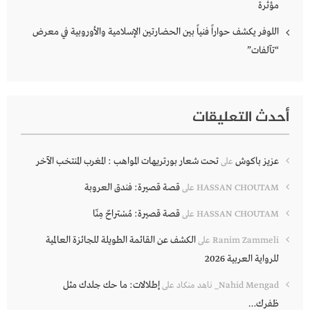
مؤثرة
اللوفر يكشف حواراً فنياً بين الحضارتين الإسلامية والأوروبية في معرض
“تآلفات”
أحدث التعليقات
عزيز باكوش
تحت شعار بورتريهات المواهب : المغرب المنتخب الآخر
على
قصة قصيرة: فندق العروبة
HASSAN CHOUTAM
على
قصة قصيرة: مُسْتراحٌ مِنّا
HASSAN CHOUTAM
على
الكشف عن القائمة الطويلة للجائزة العالمية
Ranim Zammeli
على
للرواية العربية 2026
إطلالات: ما حك جلدك مثل
Nahid Mengad_ ناهد منكاد
على
ظفرك…