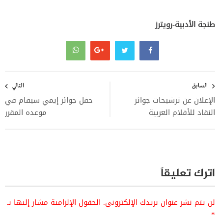
طنجة الأدبية-رويترز
تصفّح
المقالات
السابق
التالي
الإعلان عن ترشيحات جوائز
حفل جوائز إيمي سيقام في
النقاد للأفلام العربية
موعده المقرر
اترك تعليقاً
لن يتم نشر عنوان بريدك الإلكتروني.
الحقول الإلزامية مشار إليها بـ
*