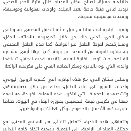
طلائعية مميزة، لصالح سكان المدينة خلال فترة الحجر الصحي،
ترديد اغاني فنية خاصة بعيد الميلاد، ولوحات بهلوانية وموسيقة،
ورقصات موسيقية متنوعة.
ولقيت البادرة استحسانا من قبل عائلة الطفل المحتفى به، وباقي
سكان الحي، تجلى ذلك من خلال تصويرهم بالهاتف للحفل،
ومشاركتهم لفرحة الطفل عبر النوافذ، كما قدم الطفل المحتفى
به، شكره للفرقة من النافذة، عبر ورقة كتب فيها أرقى مشاعره
الفياضة، حيث توجت الفقرة الفنية، بتقديم هدية للطفل، تسلهما
والده، الذي نوه بالبادرة وشكر الطاقم الفني على فكرتهم الرائعة.
وتفاعل سكان الحي، مع هذه البادرة، التي كسرت الروتين اليومي،
وادخلت السرور الى قلب الطفل، وذلك من خلال تصفيقاتهم،
وتشجيعهم للجمعية، التي ابتكرت هذه العملية الفريدة، مساهمة
منها في تكريس قيمة التحسيس بضرورة البقاء في البيوت، حفاظا
على سلامة الأطفال بالخصوص، وكل العائلات والمواطنين.
وتتماهى هذه البادرة، كتفاعل تلقائي من المجتمع المدني، مع
مختلف المبادرات الرامية، الى التوعية بأهمية اتخاذ كافة التدابير