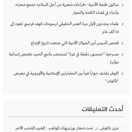
صالون طنجة الأدبية: «قراءات شعرية من أجل السلام» تجمع شعراء
وأدباء في فضاء الكلمة والحوار
علماء يحددون لأول مرة العمر الحقيقي لرسومات كهف فرنسي تعود إلى
13 ألف عام
قصص تأسيس أبرز الجوائز الأدبية التي صنعت تاريخ الإبداع
مسرحية “خمسون دقيقة في غزة” تستحضر مآسي الحرب بقصص إنسانية
مؤثرة
اللوفر يكشف حواراً فنياً بين الحضارتين الإسلامية والأوروبية في معرض
“تآلفات”
أحدث التعليقات
عزيز باكوش
تحت شعار بورتريهات المواهب : المغرب المنتخب الآخر
على