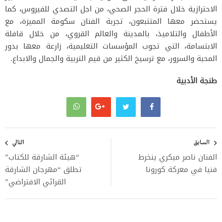
الاحترازية خلال فترة الحجر الصحي، من اجل التصدي للفيروس، كما
يستحضر معها المتتبعون، تجربة الفنان سكومة المميزة، مع
الأطفال والتلاميذ، بالمدينة والعالم القروي، من خلال قافلة
الابتسامة، التي تجوب المؤسسات التعليمية، زارعة معها بدور
المحبة والسرور، مع ترسيخ الكثير من قيم التربية والجمال والابداع.
طنجة الأدبية
تصفّح
المقالات
السابق
التالي
الفنان ناصر ميكري ينخرط
“هيئة الشارقة للكتاب”
فنيا في معركة كورونا
تطلق “مهرجان الشارقة
القرائي الافتراضي”