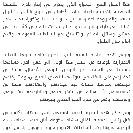
هذا الحفل الفني الجميل، الذي يندرج في إطار بادرة أطلقتها
الجمعية، للاحتفاء بأعياد ميلاد الأطفال من تاريخ 5 الى 12 ابريل
2020، والمتراوحة اعمارهم بين 5 و 12 اناثا وذكورا، تحت شعار
“خليك في دارك والفرحة تجي حتال عندك”، تابعه عن كثب عدد من
ممثلي وسائل الاعلام، وبتنسيق مع السلطات العمومية، وقدم
امام منزل الطفل.
وتروم هذه البادرة الفنية، التي تحترم كافة شروط التدابير
الاحترازية للوقاية من انتشار هذا الوباء، الى جعل الفن، مساهما
حقيقيا في التخفيف من الروتين اليومي للأطفال، فضلا عن
تحفيزهم على البقاء في بيوتهم، للتصدي للفيروس، ومشاركتهم
فرحتهم بمناسبة حفلات عيد ميلادهم، واسعادهم، فضلا عن
تحسيسهم بأن هناك من يفكر فيهم ويشاركهم مشاعرهم،
وفرحتهم، وهم في فترة الحجر الصحي ببيوتهم.
وتم خلال هذه البادرة الفنية الممتعة، التي استهلت بكلمة من
قبل رئيس الجمعية الفنان هشام سكومة، أبان فيها اهداف هذه
البادرة، منوها بدور السلطات العمومية، وما يقومون به من أدوار