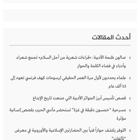
أحدث المقالات
صالون طنجة الأدبية: «قراءات شعرية من أجل السلام» تجمع شعراء
وأدباء في فضاء الكلمة والحوار
علماء يحددون لأول مرة العمر الحقيقي لرسومات كهف فرنسي تعود إلى
13 ألف عام
قصص تأسيس أبرز الجوائز الأدبية التي صنعت تاريخ الإبداع
مسرحية “خمسون دقيقة في غزة” تستحضر مآسي الحرب بقصص إنسانية
مؤثرة
اللوفر يكشف حواراً فنياً بين الحضارتين الإسلامية والأوروبية في معرض
“تآلفات”