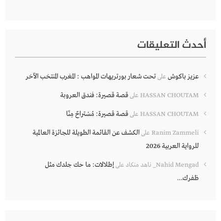
أحدث التعليقات
عزيز باكوش
تحت شعار بورتريهات المواهب : المغرب المنتخب الآخر
على
قصة قصيرة: فندق العروبة
HASSAN CHOUTAM
على
قصة قصيرة: مُسْتراحٌ مِنّا
HASSAN CHOUTAM
على
الكشف عن القائمة الطويلة للجائزة العالمية
Ranim Zammeli
على
للرواية العربية 2026
إطلالات: ما حك جلدك مثل
Nahid Mengad_ ناهد منكاد
على
ظفرك…