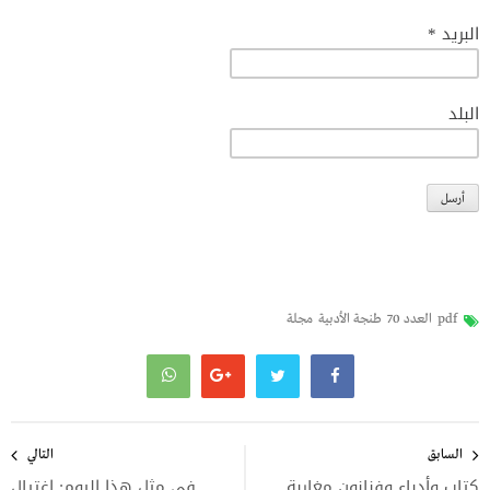
البريد *
البلد
pdf
العدد 70
طنجة الأدبية
مجلة
تصفّح
المقالات
السابق
التالي
كتاب وأدباء وفنانون مغاربة
في مثل هذا اليوم: اغتيال