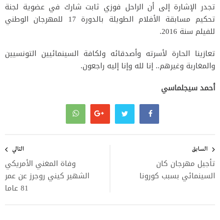
تجدر الإشارة إلى أن الراحل فوزي ثابت شارك في عضوية لجنة
تحكيم مسابقة الأفلام الطويلة بالدورة 17 للمهرجان الوطني
للفيلم سنة 2016.
تعازينا الحارة لأسرته وأصدقائه ولكافة السينمائيين التونسيين
والمغاربة وغيرهم.. إنا لله وإنا إليه راجعون.
أحمد سيجلماسي
تصفّح
المقالات
السابق
التالي
تأجيل مهرجان كان
وفاة المغني الأمريكي
السينمائي بسبب كورونا
الشهير كيني روجرز عن عمر
81 عاما