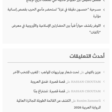
مسرحية “خمسون دقيقة في غزة” تستحضر مآسي الحرب بقصص إنسانية
مؤثرة
اللوفر يكشف حواراً فنياً بين الحضارتين الإسلامية والأوروبية في معرض
“تآلفات”
أحدث التعليقات
عزيز باكوش
تحت شعار بورتريهات المواهب : المغرب المنتخب الآخر
على
قصة قصيرة: فندق العروبة
HASSAN CHOUTAM
على
قصة قصيرة: مُسْتراحٌ مِنّا
HASSAN CHOUTAM
على
الكشف عن القائمة الطويلة للجائزة العالمية
Ranim Zammeli
على
للرواية العربية 2026