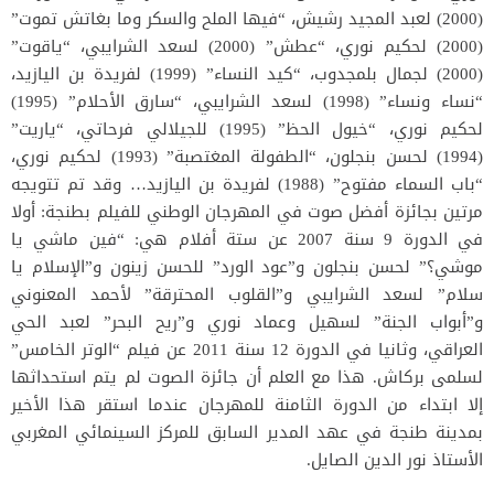
(2000) لعبد المجيد رشيش، “فيها الملح والسكر وما بغاتش تموت”
(2000) لحكيم نوري، “عطش” (2000) لسعد الشرايبي، “ياقوت”
(2000) لجمال بلمجدوب، “كيد النساء” (1999) لفريدة بن اليازيد،
“نساء ونساء” (1998) لسعد الشرايبي، “سارق الأحلام” (1995)
لحكيم نوري، “خيول الحظ” (1995) للجيلالي فرحاتي، “ياريت”
(1994) لحسن بنجلون، “الطفولة المغتصبة” (1993) لحكيم نوري،
“باب السماء مفتوح” (1988) لفريدة بن اليازيد… وقد تم تتويجه
مرتين بجائزة أفضل صوت في المهرجان الوطني للفيلم بطنجة: أولا
في الدورة 9 سنة 2007 عن ستة أفلام هي: “فين ماشي يا
موشي؟” لحسن بنجلون و”عود الورد” للحسن زينون و”الإسلام يا
سلام” لسعد الشرايبي و”القلوب المحترقة” لأحمد المعنوني
و”أبواب الجنة” لسهيل وعماد نوري و”ريح البحر” لعبد الحي
العراقي، وثانيا في الدورة 12 سنة 2011 عن فيلم “الوتر الخامس”
لسلمى بركاش. هذا مع العلم أن جائزة الصوت لم يتم استحداثها
إلا ابتداء من الدورة الثامنة للمهرجان عندما استقر هذا الأخير
بمدينة طنجة في عهد المدير السابق للمركز السينمائي المغربي
الأستاذ نور الدين الصايل.