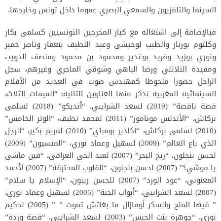
السينما والتلفزيون والسمعي البصري عموما داخل تونس وخارجها.
فبالإضافة إلى اشتغاله مع كبار المخرجين التونسيين كسلمى بكار
وكلثوم بورناز والطيب لوحيشي وعبد اللطيف بنعمار وناصر خمير
ونوري بوزيد وفريد بوغدير ومحمود بن محمود ومنصف الدويب
ومفيدة التلاتلي ورضا الباهي وشوقي الماجري وغيرهم، سجل
الراحل حضورا ملحوظا كمهندس صوت في العديد من الأفلام
السينمائية المغربية نذكر منها العناوين التالية: “الميمات الثلاث،
قصة ناقصة” (2019) لسعد الشرايبي، “أنديكو” (2018) لسلمى
بركاش، “الأندلس مونامور” (2011) لمحمد نظيف، “الوتر الخامس”
(2010) لسلمى بركاش، “أكادير بومباي” (2010) لمريم بكير، “الرجل
الذي باع العالم” (2009) لسهيل وعماد نوري، “المنسيون” (2009)
لحسن بنجلون، “ريح البحر” (2007) لعبد الحي العراقي، “فين ماشي
يا موشي؟” (2007) لحسن بنجلون، “القلوب المحترقة” (2007) لأحمد
المعنوني، “عود الورد” (2007) للحسن زينون، “الإسلام يا سلام”
(2007) لسعد الشرايبي، “أبواب الجنة” (2005) لسهيل وعماد نوري،
” فيها الملح والسكر أومازال ما بغاتش تموت ” ” (2005) لحكيم
نوري، “جوهرة بنت الحبس” (2003) لسعد الشرايبي، “قصة وردة”