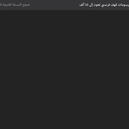
علماء يحددون لأول مرة العمر الحقيقي لرسومات كهف فرنسي تعود إلى 13 ألف
تصفح النسخة القديمة لل
عت تاريخ الإبداع
 مآسي الحرب بقصص إنسانية مؤثرة
لإسلامية والأوروبية في معرض “تآلفات”
أجل السلام» تجمع شعراء وأدباء في
علماء يحددون لأول مرة العمر الحقيقي لرسومات كهف فرنسي تعود إلى 13 ألف
عت تاريخ الإبداع
 طنجة الأدبية
عريف بأعمالهم الأدبية و الفنية من قصة، شعر، زجل، رواية، دراسة، نقد