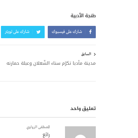
طنجة الأدبية
شارك على فيسبوك
شارك على تويتر
تصفّح
المقالات
السابق
مدينة مأدبا تكرّم سناء الشّعلان وعبلة حمارنه
تعليق واحد
المصطفى الزواوي
رائع