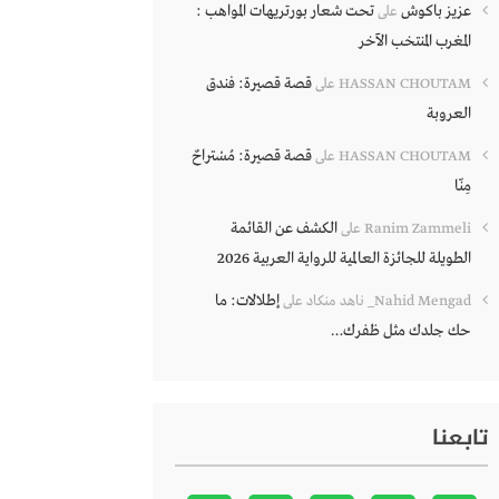
عزيز باكوش
تحت شعار بورتريهات المواهب :
على
المغرب المنتخب الآخر
قصة قصيرة: فندق
HASSAN CHOUTAM
على
العروبة
قصة قصيرة: مُسْتراحٌ
HASSAN CHOUTAM
على
مِنّا
الكشف عن القائمة
Ranim Zammeli
على
الطويلة للجائزة العالمية للرواية العربية 2026
إطلالات: ما
Nahid Mengad_ ناهد منكاد
على
حك جلدك مثل ظفرك…
تابعنا