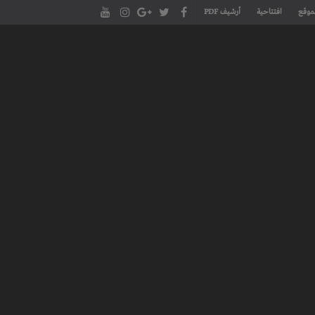
موقع
افتتاحية
أرشيف PDF
مجلة طنجة الأدبية الموقع الأدبي والثقافي الأول داخل العالم العربي، يتم تحديثه على مدار 24 ساعة ويفتح المجال لكل المبدعين في شتى أنحاء
، مسرح، سينما، تشكيل، كاريكاتير، موسيقى، حوارات و إصدارات