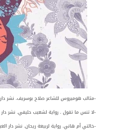
-مثالب هوميروس للشاعر صلاح بوسريف. نشر دار ف
-لا تنس ما تقول . رواية لشعيب حليفي. نشر دار ال
-خالتي أم هاني. رواية لربيعة ريحان. نشر دار العي