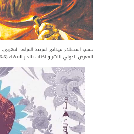
المعرض الدولي للنشر والكتاب بالدار البيضاء (6-16 فبراير2020) روايتان وديوان شعر: