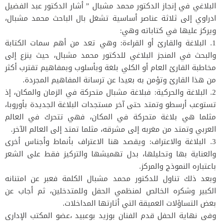
البلاغي في إنجاز الدكتور محمد مشبال ” أشار الدكتور عبد الفضيل
ادراوي إلى ثلاثة عناصر أساسية تشغل بال الباحث محمد مشبال،
ويركز عليها في كتاباته وهي:
1. البلاغة والقارئ أو القراءة: وهي تعد من أهم سمات الكتابة
والبحث في المنجز البلاغي للدكتور محمد مشبال، حيث ينزع إلى
مخاطبة القارئ العام أو الكلي بلغة وبأسلوب وبمفاهيم تقترب أكثر
من هذا القارئ وتؤمن به بعيدا عن ترسانة المفاهيم المجردة.
2. البلاغة والحركية: فبلاغة مشبال متحركة في الزمان والمكان، إذ
تستوعب أرسطو وتمتد حتى آخر مستجدات البلاغة الجديدة بأوروبا،
مثلما هي بلاغة متحركة في المكان، فهي تتحرك في العالم
العربي وتمتد من مغربه إلى مشرقه، مثلما تمتد إلى العالم الآخر.
3. البلاغة والاعتراف: ويقصد هنا الاعتراف بأنماط وأجناس أخرى
والعناية بها وتحليلها، بدل تهميشها والتركيز فقط على الشعر
باعتباره النموذج والمركز.
وبعد ذلك تناول للدكتور محمد مشبال الكلمة فعبر عن امتنانه
الكبير وشكره الخالص لمنظمي الحفل وللمتدخلين، ثم أجاب عن
بعض التساؤلات العميقة التي أثارتها المداخلات.
وفي نهاية الحفل قدم الفنان بوزيد بوعبيد ،عضو المكتب الإداري