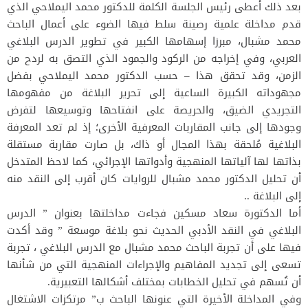
بعد ذلك أعطى رئيس الجلسة الكلمة للدكتور محمد اليملاحي الذي
قدم مداخلة علمية رصينة سلط فيها الضوء على أعمال الباحث
محمد مشبال، مبرزا إسهامها الكبير في تطوير الدرس البلاغي
العربي، وفي إخراجه من الركود والجمود الذي التصق به لردح من
الزمن، وقد تحقق هذا – حسب الدكتور محمد اليملاحي بفضل
مجهوداته الكبيرة الساعية إلى تحرير البلاغة من مفهومها
التجريدي الضيق، والحريصة على انفتاحها وتوسيعها لتفرض
وجودها إلى جانب المقاربات المعرفية الأخرى؛ إذ لم تعد المعرفة
البلاغية مُلحقة بهذا المجال أو ذاك، بل صارت مقاربة مستقلة
بذاتها لها آلياتها المنهجية وأدواتها الإجرائي، كما لاحظ المتدخل
أن تحليل الدكتور محمد مشبال للروايات كان أقرب إلى النقد منه
إلى البلاغة ..
أما الدكتورة سعاد مسكين فجاءت مداخلتها بعنوان ” الدرس
البلاغي في النقد الأدبي الحديث نحو بلاغة موسعة ” وقد أكدت
فيها على أن تجربة الباحث محمد مشبال مع الدرس البلاغي ، تجربة
تسعى إلى تجديد المفاهيم والإجراءات المنهجية التي من شأنها
أن تُسهم في تحليل الخطابات بمختلف أشكالها التعبيرية.
وفي المداخلة الأخيرة التي عنونها الباحث ب” مرتكزات الاشتغال