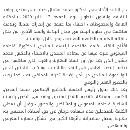
حل الناقد الأكاديمي الدكتور محمد مشبال ضيفا على منتدى روافد
للثقافة والفنون بتطوان يوم الجمعة 17 يناير 2020، بالمكتبة
العامة والمحفوظات ، احتفاء بما حققه من إنجازات نقدية وبلاغية
ساهمت في تطوير البحث في مجال البلاغة والنقد الأدبي من خلال
حلقاته العلمية بالجامعة المغربية ، ومن خلال مؤلفاته.
افْتُتح اللقاء بكلمة مقتضبة لرئيسة المنتدى الدكتورة فاطمة
الميموني عبرت فيها عن سعادة المنتدى بالاحتفاء بالدكتور محمد
مشبال الذي يعد من أبرز النقاد المغاربة والعرب الذي ساهموا في
تطوير البحث العلمي في النقد والبلاغة ، وشكرت الباحثين الذين
لبوا دعوة المنتدى من أجل إضاءة تجربة المحتفى به ، كما رحبت
بالحضور الغفير والنوعي.
بعد ذلك تناول رئيس الجلسة ،الدكتور الإعلامي محمد المودن،
الكلمة ، مستهلا بتقديم الشَكرَ لمنتدى روافد في شخص رئيسته
الشاعرة فاطمة الميموني وللمشاكين والحضور ، وقبل أن يعطي
الكلمة للمتدخلين قدم شهادة عرفان في حق أستاذه المحتفى به،
معترفا بفضل محاضراته وأثرها الكبير في تشكل مساره المعرفي
والمنهجي.