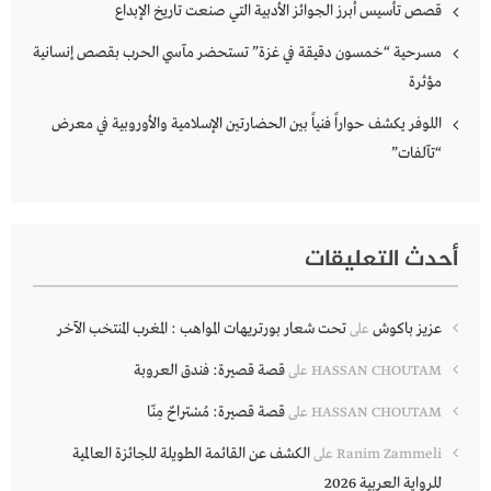
قصص تأسيس أبرز الجوائز الأدبية التي صنعت تاريخ الإبداع
مسرحية “خمسون دقيقة في غزة” تستحضر مآسي الحرب بقصص إنسانية
مؤثرة
اللوفر يكشف حواراً فنياً بين الحضارتين الإسلامية والأوروبية في معرض
“تآلفات”
أحدث التعليقات
عزيز باكوش
تحت شعار بورتريهات المواهب : المغرب المنتخب الآخر
على
قصة قصيرة: فندق العروبة
HASSAN CHOUTAM
على
قصة قصيرة: مُسْتراحٌ مِنّا
HASSAN CHOUTAM
على
الكشف عن القائمة الطويلة للجائزة العالمية
Ranim Zammeli
على
للرواية العربية 2026