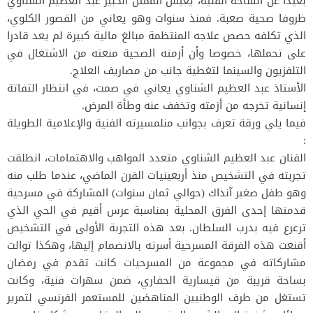
بعيدا عن الساحة الفنية، يعيش الممثل الكبير عبد العظيم الشناوي
ظروفا صحية صعبة. فمنذ سنوات وهو يعاني من القصور الكلوي،
الذي تكلفه حصص علاجه المنتظمة مبالغ مالية كبيرة لم يعد قادرا
على تحملها، خصوصا وأن أزمته الصحية منعته من الاشتغال في
التلفزيون والسينما لتغطية جانب من مصاريف العلاج.
الأستاذ عبد العظيم الشناوي يعاني في صمت، في انتظار التفاتة
إنسانية تخرجه من أزمته وتخفف عنه وطأة المرض.
فيما يلي ورقة تعرف بجوانب منلمسيرته الفنية والإعلامية الطويلة
:
الفنان عبد العظيم الشناوي متعدد المواهب والاهتمامات، انطلقت
تجربته في التشخيص منذ أربعينيات القرن الماضي، عندما طلب منه
وهو طفل صغير آنذاك (حوالي ثمان سنوات) المشاركة في مسرحية
قدمتها إحدى الفرق المحلية بمناسبة عرس أقيم في الحي الذي
ترعرع فيه بدرب السلطان. بعد هذه التجربة الأولى في التشخيص
أقنعت هذه الفرقة المسرحية أسرته بالانضمام إليها، وهكذا توالت
مشاركاته في مجموعة من المسرحيات كانت تقدم في رمضان
بساحة قريبة من قيسارية الحفاري، ضمن سهرات فنية، وكانت
تستغل من طرف الوطنيين المناهضين للمستعمر الفرنسي لتمرير