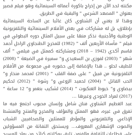
مكنته لحد الآن من إخراج باكورة أعماله السينمائية وهو فيلم قصير
بعنوان ” المصعد الشرعي ” والبقية في الطريق.
وهذا لا يعني أن الشناوي كان غائبا عن الساحة السينمائية
بإطلاق، بل له مشاركات في بعض الأفلام السينمائية والتلفزيونية
الوطنية والأجنبية نذكر منها على سبيل المثال دوره البطولي في
فيلم ” مأساة الأربعين ألف ” (1982) للمخرج الطنجاوي الراحل أحمد
قاسم أكدي (1942 – 2018) ومشاركته كممثل في فيلمي ” ألف
شهر ” (2003) لفوزي بن السعيدي و” سميرة في الضيعة ” (2008)
للطيف لحلو .. هذا بالإضافة إلى حضوره في مجموعة من الأفلام
التلفزيونية من قبيل ” على ضفة القلب ” (2001) لمحمد منخار و”
الحب القاتل ” (2004) لحميد الزوغي و” رشوة ” (2012) لحكيم
بيضاوي و” خيوط العنكبوت ” (2014) لشكيب بنعمر و” 12 ساعة ”
(2017) لمراد الخودي وغيرها …
عبد العظيم الشناوي فنان شامل وإنسان محبوب اجتمع فيه ما
تفرق في غيره، فهو الممثل والمؤلف والمخرج والمنتج والمنشط
الإذاعي والتلفزيوني والمؤطر للممثلين والصحافيين الشباب
والصوت الإشهاري المعروف… ويستحق التفاتة من المسؤولين
على قطاعات الثقافة والفنون تليق بمكانته كرائد من رواد المسرح