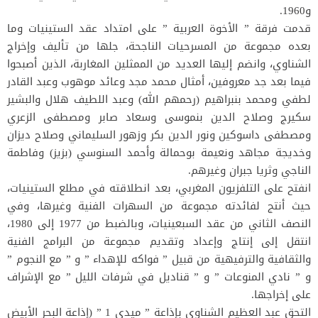
و1960.
قدمت فرقة ” الأخوة العربية ” على امتداد عقد الستينيات وما
بعده مجموعة من المسرحيات الناجحة، جلها من تأليف وإخراج
الشناوي، وانضم إليها العديد من الممثلين المغاربة، الذين أصبحوا
فيما بعد جد معروفين، أمثال محمد مجد وعائد موهوب وعبد القادر
لطفي ومحمد بنبراهيم (رحمهم الله) وعبد اللطيف هلال والبشير
سكيرج وصلاح الدين بنموسى وسعاد صابر ومصطفى الزعري
ومصطفى داسوكين ونور الدين بكر وزهور السليماني وصلاح ديزان
وخديجة مجاهد ونعيمة بوحمالة وأحمد السنوسي (بزيز) وفاطمة
الناجي وثريا جبران وغيرهم.
انفتح على التلفزيون المغربي، بعد انطلاقته في مطلع الستينيات،
حيث أنتج لفائدته مجموعة من السهرات الفنية وغيرها، وفي
النصف الثاني من عقد السبعينيات، وبالضبط من 1977 إلى 1980،
انتقل إلى إنتاج وإعداد وتقديم مجموعة من البرامج الفنية
والثقافية والترفيهية من قبيل ” فواكه للإهداء ” و ” مع النجوم ”
و ” نادي المنوعات ” و ” قناديل في شرفات الليل ” مع الإشراف
على إخراجها.
التحق عبد العظيم الشناوي بإذاعة ” ميدي 1 ” (إذاعة البحر الأبيض