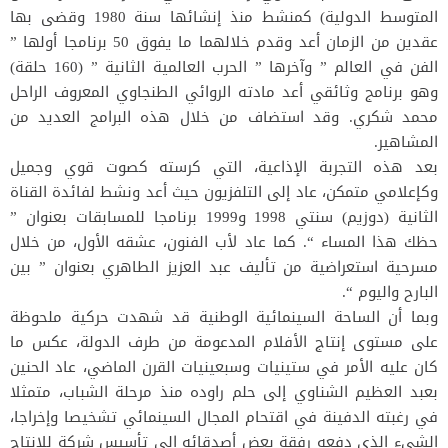
المتوسط الدولية) كمنشط منذ إنشائها سنة 1980 وقضى بها
عقدين من الزمان أعد وقدم خلالهما ما يفوق 50 برنامجا أولها ”
الفن في العالم ” وآخرها ” الحرب العالمية الثانية ” (160 حلقة)
وهو برنامج وثائقي أعد مادته الروائي الطنجاوي المعروف الراحل
محمد شكري. وقد استضاف من خلال هذه البرامج العديد من
المشاهير.
بعد هذه التجربة الإذاعية، التي كرسته كصوت قوي وجميل
وكإعلامي متمكن، عاد إلى التلفزيون حيث أعد ونشط لفائدة القناة
الثانية (دوزيم) سنتي 1998 و1999 برنامجا للمسابقات بعنوان ”
حظك هذا المساء “. كما عاد لأب الفنون، عشقه الأول، من خلال
مسرحية استعراضية من تأليف عبد العزيز الطاهري بعنوان ” بين
البارح واليوم “.
وبما أن الساحة السينمائية الوطنية قد شهدت حركية ملحوظة
على مستوى إنتاج الأفلام المدعومة من طرف الدولة، عكس ما
كان عليه الأمر في ستينيات وسبعينيات القرن الماضي، عاد الحنين
بعبد العظيم الشناوي إلى حلم راوده منذ مرحلة الشباب، متمثلا
في رغبته الدفينة في اقتحام المجال السينمائي تشخيصا وإخراجا،
الشيء الذي دفعه رفقة بعض أصدقائه إلى تأسيس شركة للإنتاج