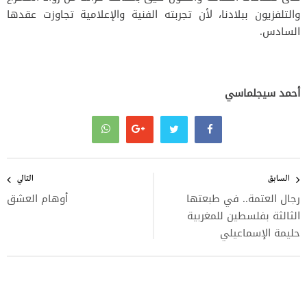
والتلفزيون ببلادنا، لأن تجربته الفنية والإعلامية تجاوزت عقدها
السادس.
أحمد سيجلماسي
تصفّح
المقالات
السابق
التالي
رجال العتمة.. في طبعتها
أوهام العشق
الثالثة بفلسطين للمغربية
حليمة الإسماعيلي