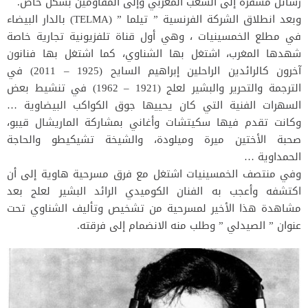
رسائل مشفرة إلى الشعب المغربي وإلى المقاومين بشكل خاص.
وبعد انطلاق الشركة الفرنسية ” تيلما ” (TELMA) بالدار البيضاء
في مطلع الخمسينيات ، وهي أول قناة تلفزيونية تجارية خاصة
شهدها المغرب، اشتغل بها الشناوي، كما اشتغل بها فنانون
آخرون كالرائدين الراحلين إبراهيم السايح (1925 – 2011) في
الترجمة والتحرير والبشير لعلج (1921 – 1962) في تنشيط بعض
السهرات الفنية التي كان يحييها جوق الكواكب البيضاوية …
وكانت تقدم فيها سكيتشات وأغاني بمشاركة الماريشال قيبو،
صحبة الأختين ميرة وميلودة، والشيخة تشيكيطو والحاجة
الحمداوية …
وفي منتصف الخمسينيات اشتغل مع فرق مسرحية هاوية إلى أن
اكتشفه وأعجب به الفنان الكوميدي الرائد البشير لعلج بعد
مشاهدة هذا الأخير لمسرحية من تشخيص وتأليف الشناوي تحت
عنوان ” الصيدلي ” وطلب منه الانضمام إلى فرقته.