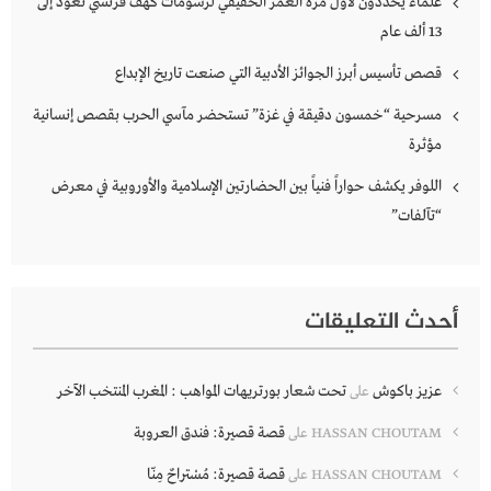
علماء يحددون لأول مرة العمر الحقيقي لرسومات كهف فرنسي تعود إلى
13 ألف عام
قصص تأسيس أبرز الجوائز الأدبية التي صنعت تاريخ الإبداع
مسرحية “خمسون دقيقة في غزة” تستحضر مآسي الحرب بقصص إنسانية
مؤثرة
اللوفر يكشف حواراً فنياً بين الحضارتين الإسلامية والأوروبية في معرض
“تآلفات”
أحدث التعليقات
عزيز باكوش
تحت شعار بورتريهات المواهب : المغرب المنتخب الآخر
على
قصة قصيرة: فندق العروبة
HASSAN CHOUTAM
على
قصة قصيرة: مُسْتراحٌ مِنّا
HASSAN CHOUTAM
على