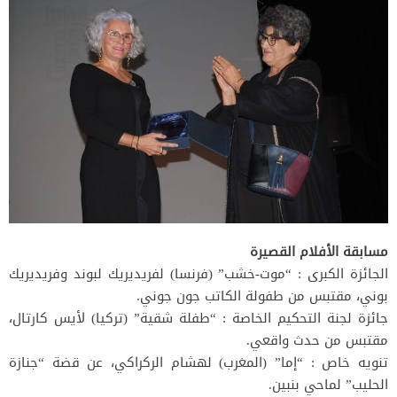
مسابقة الأفلام القصيرة
الجائزة الكبرى : “موت-خشب” (فرنسا) لفريديريك لبوند وفريديريك
بوني، مقتبس من طفولة الكاتب جون جوني.
جائزة لجنة التحكيم الخاصة : “طفلة شقية” (تركيا) لأيس كارتال،
مقتبس من حدث واقعي.
تنويه خاص : “إما” (المغرب) لهشام الركراكي، عن قضة “جنازة
الحليب” لماحي بنبين.