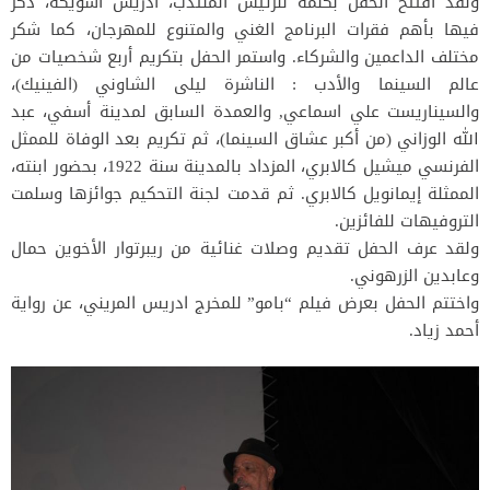
ولقد افتتح الحفل بكلمة للرئيس المنتدب، ادريس اشويكة، ذكر
فيها بأهم فقرات البرنامج الغني والمتنوع للمهرجان، كما شكر
مختلف الداعمين والشركاء. واستمر الحفل بتكريم أربع شخصيات من
عالم السينما والأدب : الناشرة ليلى الشاوني (الفينيك)،
والسيناريست علي اسماعي, والعمدة السابق لمدينة أسفي، عبد
الله الوزاني (من أكبر عشاق السينما)، ثم تكريم بعد الوفاة للممثل
الفرنسي ميشيل كالابري، المزداد بالمدينة سنة 1922، بحضور ابنته،
الممثلة إيمانويل كالابري. ثم قدمت لجنة التحكيم جوائزها وسلمت
التروفيهات للفائزين.
ولقد عرف الحفل تقديم وصلات غنائية من ريبرتوار الأخوين حمال
وعابدين الزرهوني.
واختتم الحفل بعرض فيلم “بامو” للمخرج ادريس المريني، عن رواية
أحمد زياد.