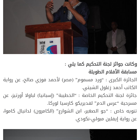
وكانت جوائز لجنة التحكيم كما يلي :
مسابقة الأفلام الطويلة
الجائزة الكبرى : “ورد مسموم” (مصر) لأحمد فوزي صالح، عن رواية
الكاتب أحمد زغلول الشيتي.
جائزة لجنة التحكيم الخاصة : “الخطيبة” (إسبانيا) لباولا أورتيز، عن
مسرحية “عرس الدم” لفديريكو كارسيا لوركا.
تنويه خاص : “جو الصغير، ابن الشوارع” (الكامرون) لدانيال كاموا،
عن رواية إيفلين مبولي-نكودي.