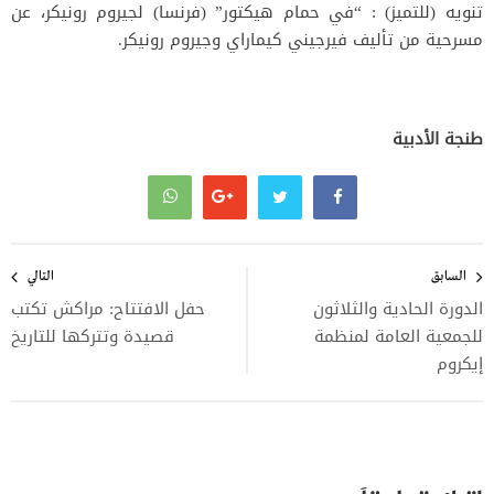
تنويه (للتميز) : “في حمام هيكتور” (فرنسا) لجيروم رونيكر، عن
مسرحية من تأليف فيرجيني كيماراي وجيروم رونيكر.
طنجة الأدبية
تصفّح
المقالات
السابق
التالي
الدورة الحادية والثلاثون
حفل الافتتاح: مراكش تكتب
للجمعية العامة لمنظمة
قصيدة وتتركها للتاريخ
إيكروم