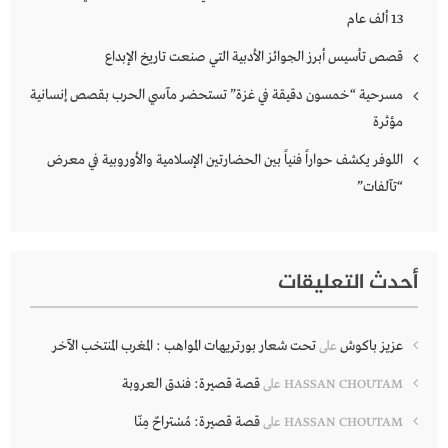
13 ألف عام
قصص تأسيس أبرز الجوائز الأدبية التي صنعت تاريخ الإبداع
مسرحية “خمسون دقيقة في غزة” تستحضر مآسي الحرب بقصص إنسانية
مؤثرة
اللوفر يكشف حواراً فنياً بين الحضارتين الإسلامية والأوروبية في معرض
“تآلفات”
أحدث التعليقات
عزيز باكوش
تحت شعار بورتريهات المواهب : المغرب المنتخب الآخر
على
قصة قصيرة: فندق العروبة
HASSAN CHOUTAM
على
قصة قصيرة: مُسْتراحٌ مِنّا
HASSAN CHOUTAM
على