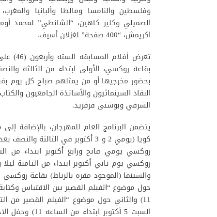
وفلسطين والنامسا ومالطا وألبانيا والمغرب، 
الصميلي وكلير كاهين، “الشانطي” لمحمد أوماعي،
اكريمش، “400 صفحة” لغزلان أسيف.
تعرض أفل
بقاعة روكسي، الأولى ابتداء من الثالثة والنص
النقاد السينمائيون والأساتذة الجامعيون والكت
الشرقي وبوشتى فرقزيد.
يتضمن البرنامج العام للمهرجان، بالإضافة إلى 
كويا (يومي 2 و 3 أكتوبر في الثالثة 
روكسي يوم ثاني أكتوبر ابتداء من الثامنة ليل
والسينما (الموجود مقره بالرباط) بقاعة روكسي يوم
حول موضوع “الفيلم القصير بين الاقتباس وكتابة 
11) والثاني حول موضوع “الفيلم القصير من التر
السبت 5 أكتوبر 