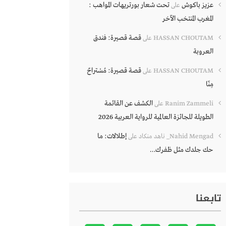
عزيز باكوش
تحت شعار بورتريهات المواهب :
على
المغرب المنتخب الآخر
قصة قصيرة: فندق
HASSAN CHOUTAM
على
العروبة
قصة قصيرة: مُسْتراحٌ
HASSAN CHOUTAM
على
مِنّا
الكشف عن القائمة
Ranim Zammeli
على
الطويلة للجائزة العالمية للرواية العربية 2026
إطلالات: ما
Nahid Mengad_ ناهد منكاد
على
حك جلدك مثل ظفرك…
تابعنا