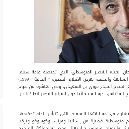
جان الفيلم القصير المتوسطي، الذي تحتضنه قاعة سينما
روكسي مساء الإثنين 30 شتنبر 2019 ابتداء من السابعة والنصف، بعرض الأفلام القصيرة ” الحافة” (1999)
200) و”الحيط” (2000) من توقيع المخرج المبدع فوزي بن السعيدي. وفي العاشرة من صباح
رج المكناسي درسا سينمائيا حول الفيلم القصير انطلاقا من
تشارك في مسابقتها الرسمية، التي تترأس لجنة تحكيمها
لام متوسطية قصيرة من إسبانيا وفرنسا وكوسوفو وتركيا
لجزائر واليونان وتونس والبرتغال ومصر والمملكة المتحدة