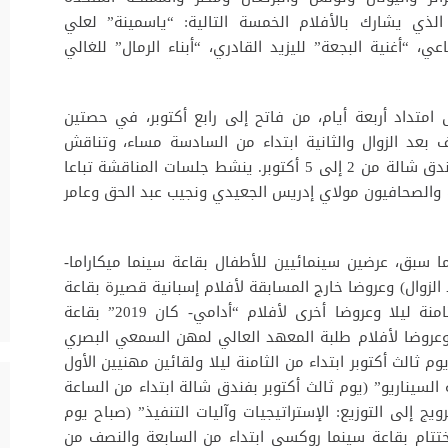
الذي يشارك بالأفلام الخمسة التالية: “ياسمينة” لعلي
 “أغنية البجعة” لليزيد القادري، “أبناء الرمال” للغالي
ام المسابقة الستة وأربعون (46) على امتداد أربعة أيام، من فاتح إلى رابع أكتوبر، في حصتين
ف بعد الزوال والثانية ابتداء من السادسة مساء، وتناقش
بحضور مخرجيها أو من يمثلهم صباح كل يوم بفندق شالة من 2 إلى 5 أكتوبر. ينشط جلسات المناقشة تباعا
اب والصحافيون مولاي إدريس الجعيدي ونجيب عبد الحق وعامر
ما سبق، عرضين سينمائيين للأطفال بقاعة سينما ميكاراما-
والنصف بعد الزوال) وعروضا خارج المسابقة لأفلام إسبانية قصيرة بقاعة
روكسي يومي فاتح ورابع أكتوبر ابتداء من الثامنة ليلا وعروضا أخرى لأفلام “أدامي- كان 2019” بقاعة
ا وعروضا لأفلام طلبة المعهد العالي لمهن السمعي البصري
 ثالث أكتوبر ابتداء من الثامنة ليلا ولقائين مهنيين الأول
السيناريو” (يوم ثالث أكتوبر بفندق شالة ابتداء من الساعة
ويج إلى التوزيع: الإستراتيجيات وآليات التنفيذ” (صباح يوم
ابتداء من الساعة 11) وحفل الاختتام بقاعة سينما روكسي ابتداء من السابعة والنصف من