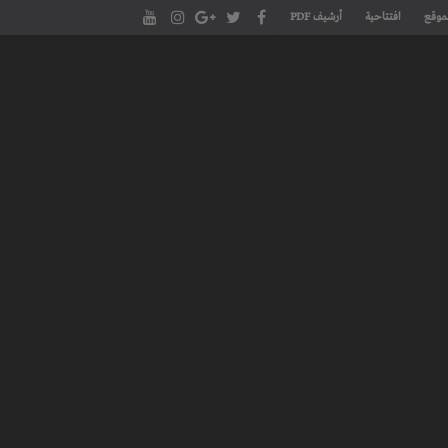
موقع
افتتاحية
أرشيف PDF
مجلة طنجة الأدبية الموقع الأدبي والثقافي الأول داخل العالم العربي، يتم تحديثه على مدار 24 ساعة ويفتح المجال لكل المبدعين في شتى أنحاء
، مسرح، سينما، تشكيل، كاريكاتير، موسيقى، حوارات و إصدارات