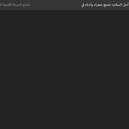
أجل السلام» تجمع شعراء وأدباء في
تصفح النسخة القديمة لل
علماء يحددون لأول مرة العمر الحقيقي لرسومات كهف فرنسي تعود إلى 13 ألف
عت تاريخ الإبداع
 مآسي الحرب بقصص إنسانية مؤثرة
لإسلامية والأوروبية في معرض “تآلفات”
أجل السلام» تجمع شعراء وأدباء في
علماء يحددون لأول مرة العمر الحقيقي لرسومات كهف فرنسي تعود إلى 13 ألف
عت تاريخ الإبداع
 طنجة الأدبية
عريف بأعمالهم الأدبية و الفنية من قصة، شعر، زجل، رواية، دراسة، نقد