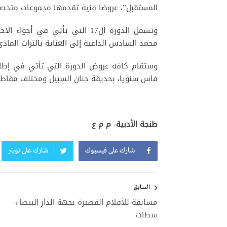
المستقبل”، عروضا فنية تقدمها مجموعات متخصص
وتشمل الدورة ال17 التي تأتي في
محمد السادس الداعية إلى العناية بالتراث الماد
وستقام كافة عروض الدورة التي تأتي في إطار ا
فاس سنويا، بحديقة جنان السبيل ومختلف مقاطع
طنجة الأدبية- م م ع
شارك على فيسبوك
شارك على تويتر
تصفّح
المقالات
السابق
مسابقة للأفلام القصيرة بجهة الدار البيضاء-
سطات