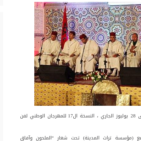
تحتضن العاصمة العلمية للمملكة ، من 20 إلى 28 يوليوز الجاري ، النسخة ال17 للمهرجان الوطني لفن
ع (مؤسسة تراث المدينة) تحت شعار “الملحون وآفاق