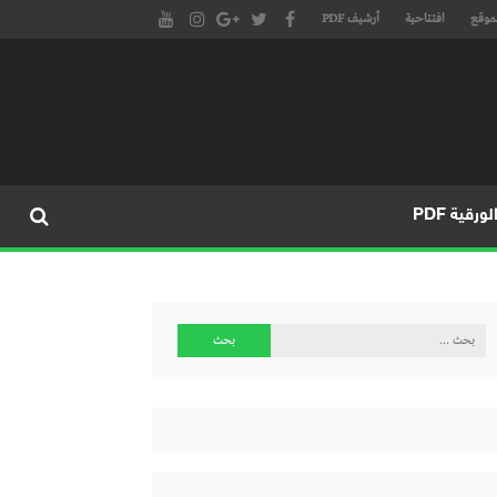
موقع
افتتاحية
أرشيف PDF
مجلة طنجة الأدبية الموقع الأدبي والثقافي الأول داخل العالم العربي، يتم تحديثه على مدار 24 ساعة ويفتح المجال لكل المبدعين في شتى أنحاء
، مسرح، سينما، تشكيل، كاريكاتير، موسيقى، حوارات و إصدارات
ورقية PDF
البحث
عن: