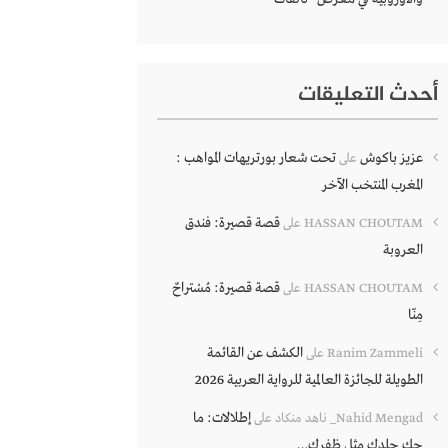
أحدث التعليقات
عزيز باكوش
تحت شعار بورتريهات المواهب :
على
المغرب المنتخب الآخر
قصة قصيرة: فندق
HASSAN CHOUTAM
على
العروبة
قصة قصيرة: مُسْتراحٌ
HASSAN CHOUTAM
على
مِنّا
الكشف عن القائمة
Ranim Zammeli
على
الطويلة للجائزة العالمية للرواية العربية 2026
إطلالات: ما
Nahid Mengad_ ناهد منكاد
على
حك جلدك مثل ظفرك…