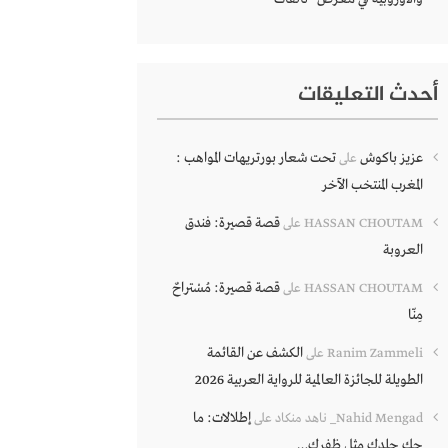
أحدث التعليقات
عزيز باكوش
تحت شعار بورتريهات المواهب :
على
المغرب المنتخب الآخر
قصة قصيرة: فندق
HASSAN CHOUTAM
على
العروبة
قصة قصيرة: مُسْتراحٌ
HASSAN CHOUTAM
على
مِنّا
الكشف عن القائمة
Ranim Zammeli
على
الطويلة للجائزة العالمية للرواية العربية 2026
إطلالات: ما
Nahid Mengad_ ناهد منكاد
على
حك جلدك مثل ظفرك…