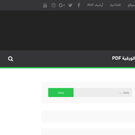
موقع
افتتاحية
أرشيف PDF
مجلة طنجة الأدبية الموقع الأدبي والثقافي الأول داخل العالم العربي، يتم تحديثه على مدار 24 ساعة ويفتح المجال لكل المبدعين في شتى أنحاء
، مسرح، سينما، تشكيل، كاريكاتير، موسيقى، حوارات و إصدارات
ورقية PDF
البحث
عن: