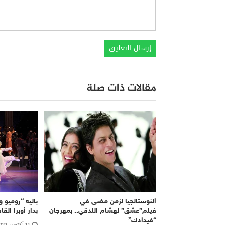
مقالات ذات صلة
النوستالجيا لزمن مضى في
فيلم”عشق” لهشام اللدقي.. بمهرجان
بدار أوبرا القا
“فيدادك”
11 أكتوبر، 2022