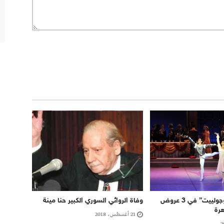
باليه “روميو وجولييت” في 3 عروض
وفاة الروائي السوري الكبير حنا مينة
هرة
21 أغسطس، 2018