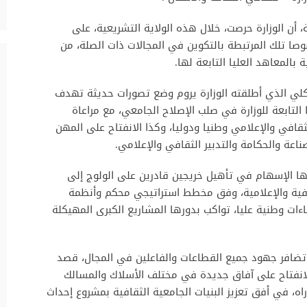
ة، أن الوزارة حرصت، خلال هذه الولاية التشريعية، على
وصا تلك المرتبطة بالتكوين في المجالات ذات الصلة، من
 بالمعاهد العليا التابعة لها.
هيكلي الذي أطلقته الوزارة يروم وضع تصورات حديثة تهدف
 التابعة للوزارة في صلب الإصلاح الجامعي، مع مراعاة
قافي والإعلامي وطنيا ودوليا، وكذا الانفتاح على المهن
ناعة والحكامة والتدبير الثقافي والإعلامي.
نها الإسهام في تأهيل خريجين قادرين على الولوج إلى
افية والإعلامية، وفق مخطط استراتيجي محكم وأنظمة
ات وطنية عليا، تواكب بدورها المشاريع الكبرى المهيكلة
 تضافر جهود جميع القطاعات والفاعلين في المجال، قصد
انفتاح على آفاق جديدة في مختلف الأسلاك والمسالك
ه، في أفق تعزيز البنيات الجامعية الثقافية بمشروع إحداث