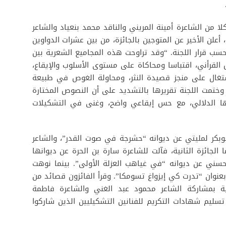
 من الشاعرة أمينة المريني والناقد محمد بنعياد والشاعر
علن الأخير عن المتوجين بالجائزة، من بين عشرات الدواوين
ب قرار اللجنة. “وقد تراوحت هذه المجاميع الشعرية بين
قرأني، اقتباسا ومحاكاة على مستوى الأسلوب والإيقاع،
شتغال على منجز قصيدة النثر، ومحاولة الغوص في طبيعة
. وختمت اللجنة تقريرها بالتشديد على أن النصوص المختارة
قها الدلالي، مع حس إيقاعي واضح، وغنى في التشكيلات
 بوبكر لمليتي عن ديوانه “حشرجة في صوت القدر”، والشاعر
الجائزة الثانية، فآلت للشاعرة سارة بن الحرة عن ديوانها
لحسني عن ديوانه “في غياهب العزلة الأولى”. بينما نوهت
 بعنوان “تدرت كي إيزواغ تسومكا”. وقرأ الفائزون قصائد من
مية بمشاركة الشاعر محمود عبد الغني والشاعرة فاطمة
سليم شهادات التكريم للفنانين التشكيليين الذين شاركوا