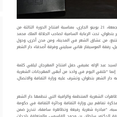
شهدت مدينة تطوان عرسا شعريا كبيرا يوم الجمعة، 21 يوينو الجاري، بمناسبة افتتاح الدورة الثالثة من
ر بتطوان، تحت الرعاية السامية لصاحب الجلالة الملك محمد
دس. حفل كبير حضره أزيد من ألف و500 متتبع، من عشاق الشعر في المدينة، ومن مدن أخرى، ودول
لخليل، رفقة الموسيقار هاني سبليني وفرقة أصدقاء دار الشعر
 السيد عبد الإله عفيفي حفل افتتاح المهرجان ليلقي كلمة
ا إنما “نلتقي اليوم في واحد من أبهى المهرجانات الشعرية
 دار الشعر بتطوان، وتشرف عليه وزارة الثقافة والاتصال،
اهرات الشعرية المنتظمة والراقية التي تنظمها دار الشعر
ثها في ربيع 2016، بناء على مذكرة تفاهم بين وزارة الثقافة ودائرة الثقافة في حكومة
حسبه، “مبادرة شعرية رفيعة وتظاهرة سامقة، تندرج ضمن
ارقة الدكتور سلطان بن محمد القاسمي، والمتعلقة بإحداث