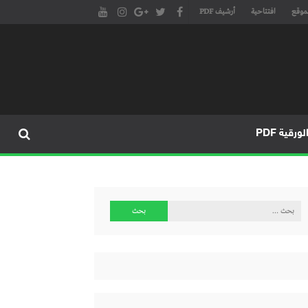
موقع
افتتاحية
أرشيف PDF
مجلة طنجة الأدبية الموقع الأدبي والثقافي الأول داخل العالم العربي، يتم تحديثه على مدار 24 ساعة ويفتح المجال لكل المبدعين في شتى أنحاء
، مسرح، سينما، تشكيل، كاريكاتير، موسيقى، حوارات و إصدارات
ورقية PDF
البحث
عن: