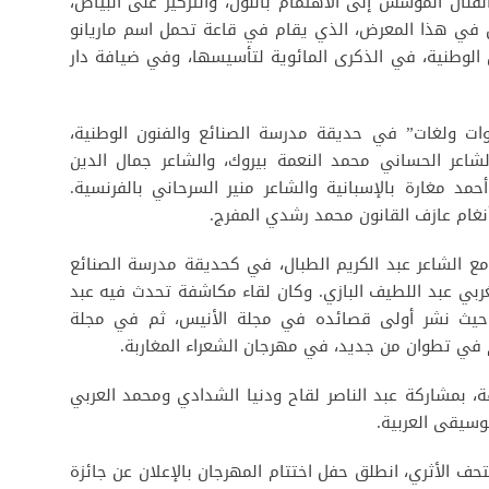
فنان المؤسس إلى الاهتمام باللون، والتركيز على البياض،
 في هذا المعرض، الذي يقام في قاعة تحمل اسم ماريانو
الوطنية، في الذكرى المائوية لتأسيسها، وفي ضيافة دار
وات ولغات” في حديقة مدرسة الصنائع والفنون الوطنية،
لشاعر الحساني محمد النعمة بيروك، والشاعر جمال الدين
أحمد مغارة بالإسبانية والشاعر منير السرحاني بالفرنسية.
أنغام عازف القانون محمد رشدي المفرج.
 مع الشاعر عبد الكريم الطبال، في كحديقة مدرسة الصنائع
لمغربي عبد اللطيف البازي. وكان لقاء مكاشفة تحدث فيه عبد
ا حيث نشر أولى قصائده في مجلة الأنيس، ثم في مجلة
م في تطوان من جديد، في مهرجان الشعراء المغاربة.
 بمشاركة عبد الناصر لقاح ودنيا الشدادي ومحمد العربي
وسيقى العربية.
حف الأثري، انطلق حفل اختتام المهرجان بالإعلان عن جائزة