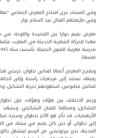
وفي المساء، جرى افتتاح المعرض الجماعي “معل
وفي طليعتهم الفنان عبد السلام نوار.
معرض يقيم حوارا بين القصيدة واللوحة، في مه
مهدا للحركة الشعرية الحديثة في المغرب، مثلم
نفسها.
ويقترح المعرض أعمالا لفناني تطوان، خريجي هذ
رفيعة، تستند إلى مرجعيات راسخة وإلى اتجاهات
لفنانين مطبوعين، استهوتهم تجربة التشكيل، وخا
ورغم الاختلاف بين هؤلاء وهؤلاء، فإن تطوا
للتشكيل، ومنطلقا للفنان التشكيلي. ويشهد 
الأربعينيات، قد تأثر هو الآخر بتطوان وسحره ض
إلى تطوان، أو حين كان يقيم في سبتة، في ال
المدينة، تحرر بيرتوتشي من الرسم لينشغل بالل