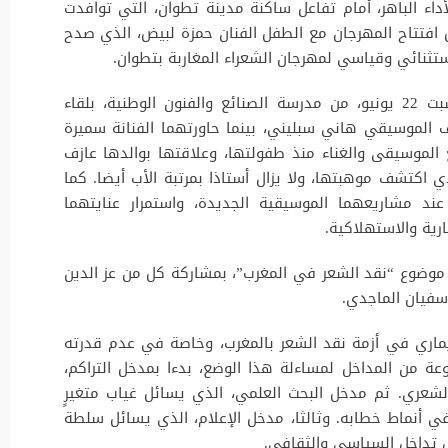
أداء الباهر، أمام تفاعل ساكنة مدينة تطوان، التي توافدت
افتتاح المهرجان مع الطفل الفنان حمزة لبيض، الذي صدح
تثنائي وقياسي لمهرجان الشعراء المغاربة بتطوان.
وانطلق اليوم الثاني من المهرجان، صبيحة السبت 22 يونيو، من مدرسة الصنائع والفنون الوطنية، بلقاء
ؤلف الموسيقي هاني سبليني، بينما حاورتهما الفنانة سميرة
الموسيقى والغناء منذ طفولتها، وعلاقتها بوالدها عازف
ي اكتشف موهبتها، ولا يزال أستاذا بمرتبة الأب أيضا. كما
د مشاريعهما الموسيقية الجديدة، واستمرار عنايتهما
ارية والاستهلاكية.
 موضوع “نقد الشعر في المغرب”، بمشاركة كل من عز الدين
فيان الماجدي.
يماري في أزمة نقد الشعر بالمغرب، وخاصة في عدم قدرته
 من المداخل لمساءلة هذا الوضع، بدءا بمدخل التراكم،
لشعري. ثم مدخل البحث العلمي، الذي يسائل غياب متغيرٍ
ي أنماط خطابه. وثالثا، مدخل الإعلام، الذي يسائل سلطة
 تداخل السياسي والثقافي.