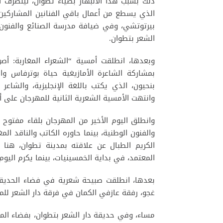
ذلك بسبب هذا الانبهار بضياء تطوان، لينصرف ال
الذي يسطع من أعمال باقي الفنانين المشاركين
بيرتوتشي، وفي ضيافة مدرسة الصنائع والفنون 
الشعر بتطوان.
وبعدها، انطلقت أمسية “الشعراء المغاربة: أص
بمشاركة الشاعرة الأمازيغية حياة بوترفاس وا
بنحيون، الذي يكتب باللغة الإنجليزية، والشاعر 
وانتهت الأمسية الشعرية الثانية للمهرجان على 
وانطلق اليوم الأخير من المهرجان بلقاء مفتوح
والفنون الوطنية، بينما حاوره الكاتب والناقد ا
الكريم الطبال عن علاقته بمدينة تطوان، هن
المعتمد، في بداية الخمسينيات، بينما يكرم اليو
بعدها، انطلقت صبيحة شعرية في فضاء الحديقة،
غجو، رفقة عازفي الكمان في فرقة دار الشعر للم
مساء، وفي حديقة دار الشعر بتطوان، بفضاء المت