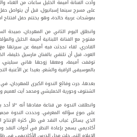
وأدت الفنانة أميمة الخليل ساعات من الغناء وال
على مسرح سينما إسبانيول، قبل أن يتواصل حفل 
بموشحات عربية خالدة، وهو يختتم حفل افتتاح اس
مفتوح مع الفنانة اللبنانية أميمة الخليل والم
القادري. لقاء تحدثت فيه أميمة عن سيرتها مع 
العود، قبل أن تلتقي بالفنان مارسيل خليفة، الذ
توقفت أميمة، ومعها زوجها هاني سبليني، عن
بالموسيقى الراقية والشعر، بعيدا عن الأغنية التج
بعدها، جرت وقائع الندوة الكبرى للمهرجان، في
الشنتوف وحورية الخمليشي ومحمد آيت لعميم وس
وانطلقت الندوة من قناعة مفادها أنه “لا أحد 
على صوغ سؤاله المعرفي. وحددت الندوة مجموعة
الذي يسائل غياب النقد في ظل كثرة الإنتاج ا
أكاديمي يسمح بإعادة النظر في أدوات النقد وف
الإعلام التي حلت محل الدرس الأكاديمي، في ظل