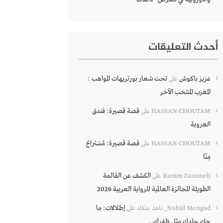
أحدث التعليقات
عزيز باكوش
تحت شعار بورتريهات المواهب :
على
المغرب المنتخب الآخر
قصة قصيرة: فندق
HASSAN CHOUTAM
على
العروبة
قصة قصيرة: مُسْتراحٌ
HASSAN CHOUTAM
على
مِنّا
الكشف عن القائمة
Ranim Zammeli
على
الطويلة للجائزة العالمية للرواية العربية 2026
إطلالات: ما
Nahid Mengad_ ناهد منكاد
على
حك جلدك مثل ظفرك…