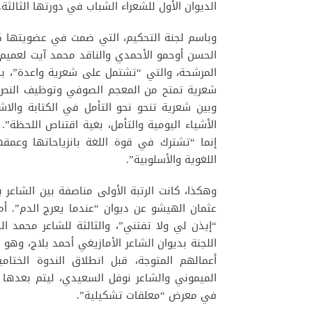
الديوان الأول للشعراء الشباب في دورتها الثالثة.
وباسم لجنة التحكيم، التي ضمت في عضويتها كلا
الحسن أوحمو الأحمدي والناقد محمد آيت لعميم، أ
المرشحة، والتي “تشتمل على شعرية واعدة”، بحس
شعرية تمتح من المعجم الصوفي وتوظيف النص ال
وبين شعرية تنحو نحو التأمل في الكتابة والا
الأشياء اليومية والتأمل، بغية اقتناص اللحظة”
إنما “تشترك في قوة اللغة بانزياحاتها وعم
اللغوية والأسلوبية”.
وهكذا، كانت الرتبة الأولى مناصفة بين الشاعر
عثمان الهيشو عن ديوان “عندما يعرج الدم”. أما 
“إيذن لي ولا تفتني”، والثالثة للشاعر محمد ا
اللجنة بديوان الشاعر الأمازيغي أحمد بلاج، وهو
أعمالهم المتوجة، قبل انطلاق الندوة الختا
الميموني والشاعر نوفل السعيدي، ليتم بعدها ت
في معرض “معلقات تشكيلية”.