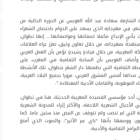
الشارقة سعادة عبد الله العويس عن الدورة الحالية من
عر، فِي مهرجانِه الذي يسعد على الدوام باحتضان الشعراء
يث يأتي الإبداع مكملا لصفاتها ومواصفاتها… إنها تطوان،
بتهجةً بمهرجانه، من خلال تعاون وثيق، تعزز عراه العلاقات
لكة المغربية، من خلالِ قيادةٍ رشيدةٍ تؤمن بأن العمل العربي
وأضاف العويس بأن الساحة الثقافية في المغربِ، على
 الثقافية التي نظمتها دار الشعر بتطوان، تلك الأنشطة
 صداها أقصى المشرق العربي، مرورا بجميع البلاد العربية،
ء الموهوبة، والقاماتِ الأدبية المعطاءة.”.
ال، أحد مؤسسي القصيدة المغربية الحديثة، هنا في تطوان،
 الأجيال الشعرية اللاحقة، والأكثر إثراء للمدونة الشعرية
رية التي لم تنضب ولم تتوقف عن النبض منذ ستين عاما. كما
ر، ووصفها بأنها “ناي عبر الأثير”، والصوت الذي أمتع
برامج الثقافية والأدبية.