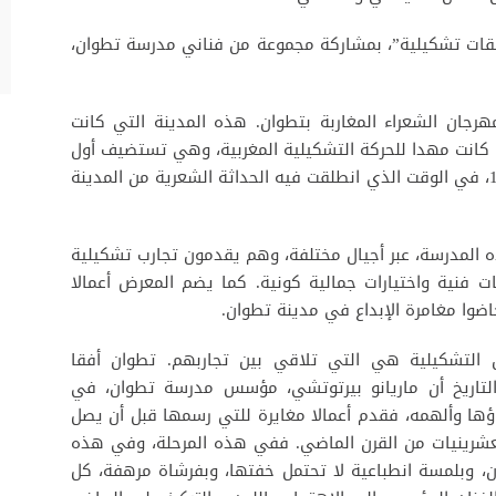
قات تشكيلية”، بمشاركة مجموعة من فناني مدرسة تطوان،
رجان الشعراء المغاربة بتطوان. هذه المدينة التي كانت
ا كانت مهدا للحركة التشكيلية المغربية، وهي تستضيف أول
مدرسة مغربية للفنون الجميلة تأسست سنة 1945، في الوقت الذي انطلقت فيه الحداثة الشعرية من المدينة
ه المدرسة، عبر أجيال مختلفة، وهم يقدمون تجارب تشكيلية
 فنية واختيارات جمالية كونية. كما يضم المعرض أعمالا
ضوا مغامرة الإبداع في مدينة تطوان.
ن التشكيلية هي التي تلاقي بين تجاربهم. تطوان أفقا
التاريخ أن ماريانو بيرتوتشي، مؤسس مدرسة تطوان، في
ياؤها وألهمه، فقدم أعمالا مغايرة للتي رسمها قبل أن يصل
عشرينيات من القرن الماضي. ففي هذه المرحلة، وفي هذه
ون، وبلمسة انطباعية لا تحتمل خفتها، وبفرشاة مرهفة، كل