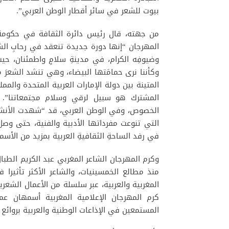
بيوت للشعر في سائر أقطار الوطن العربي”.
من جهته، قال رئيس دائرة الثقافة في حكومة 
المهرجان “إنها دورة جديدة تنعقد في رحابِ الش
وضيوفِه الكرام، في مدينةِ سلامٍ واطمئنان، ح
وكأننا نرى حمامَتها البيضاء، وهي تنشد الشعرَ م
المتينة بين دولة الإمارات العربية المتحدة والمم
المشترك هو سبيل لرقي وسلام مجتمعاتنا”. 
الخصوص، وفي الوطن العربي، قد “شهدت الأنشطة
التي تنوعت مفرداتها الأدبية والفنية، حتى وصل
في رفد الساحةِ الثقافيةِ العربية بمزيد من الأسما
وكرم المهرجان الشاعر المغربي عبد الكريم الطب
منذ مطالع الخمسينيات، والشاعر الأكثر تأثيرا في
المغربية والعربية، عبر سلسلة من الأعمال الشع
كرم المهرجان الإعلامية المغربية أسمهان عمو
المستمعين في الإذاعات الوطنية والعربية بروائع ال