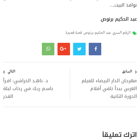
نوافذ البيت…
عبد الحكيم برنوص
الرقم السري
عبد الحكيم برنوص
قصة قصيرة
تصفّح
المقالات
السابق
التالي
مهرجان الدار البيضاء للفيلم
د. ناهـد الخراشي: اقـرأ
العربي يبدأ تلقي أفلام
باسـم ربـك في رحاب ليلة
الدورة الثانية
القدر
اترك تعليقاً