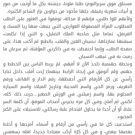
مستلق فوق سريرالنوم) طلبا ملونا، جيشته بكل ما أوتيت من صور
و أبيات شعرية رقيقة، جلها مأخوذ من دواوين نزار الشاعر الكثيرة.
ولأنهم لبّوا طلبي، فإنهم لا محالة، توفقوا في العثور على الطلب
المطلوب، المرأة المصقولة العوارض، التي ينبعث منها ريا المسك و
القرنفل، تماما مثل صاحبة الملك الضليل، و التي إذا تكلمت،
سبقتها غمازتاها، تصيبان العين والقلب، بالطبع لم أكتب هذا، على
صفحة الطلب، وإنما احتفظت به في ذاكرتي المؤقتة، ثم سرعان ما
رميت به في غيهب النسيان.
وبخطة جهنمية (لحد الآن لا أفهم، لمَ يربط الناس بين الخطط و
جهنم، ولم أتوفق في إيجاد الرابط بينهما) رُحت أقلب داخل ثنايا
رأسي عن كل الأرقام التي أحفظها، رقم الدار و الهاتف ورقم
التعريف ورمز الحي واسم المدينة وتاريخ الميلاد واسم السيارة
المحلوم بها، واسم زميلتي في الورش الصغير…جربت ذلك كله،
لكنني لم أفلح، وفي كل مرة يخبرني أصحاب الموقع، أن كلمة السر
غلط، أو أن أحدا ما يحاول اقتحام علبة رسائلي، للاستيلاء على الكنز
المخبوء.
استدعيت كل ما في رأسي من أرقام و أسماء، أمزجها و أخلط
بعضها ببعض، و في كل كرّة أركب مفتاحا جديدا، لعله يسعفني