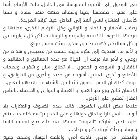
في الوصول إلى الأميرة المحبوسة في الداخل. قلبت الأرقام رأسا
على عقب ، صففتها يمينا وشمالا، صنعت منها شفرة و سننا
كأسنان المنشار، لعلي أنفذ إلى الداخل، حيث ترقد الطريدة.
رصفت الأصفار و الآحاد و الثواني وكل الأرقام الأخرى، عجنتها و
مزجتها بالحروف اللاتينية والعربية و الرومانية، لكن كل خوارزمياتي
و كل مقاليدي ذهبت بحلمي سدى، وبئت بفشل مريع.
و لأمر ما، اهتديت إلى فكرة غريبة، خففت من مصيبتي و هدأت من
روعي، و لأمر ما، عرفت أن الحياة مع هذه المغاليق و المقاليد و
الأقفال و الأسوجة و الحصون …لا تطاق. سنن و شفرات وبصمات
للأصابع و أخرى للعينين، أسوجة من حديد و أخرى من الصواعق، و
عرفت كذلك أن الناس يخفون كثيرا من الأشياء عن بعضهم البعض.
الإنسان كائن ينزع نحو العمق و العتمة و التواري و الاختفاء…الناس
أقفال تمشي على الأرض.
عندما سكن الناس الكهوف، كانت هذه الكهوف والمغارات بلا
أبواب، يشعل نارا ويتحلق حولها و على الجدار يرتسم ظله حيت ينام
جاره الذي يشاركه “الغرفة” نفسها. بعد ذاك صنع لنفسه لباسا
وغرفة، وبدأت غُربته تكبر و تزداد…
ولأتخلص من غربتي، ناديت أمي، وأغلقت الجهاز، وفتحت جميع