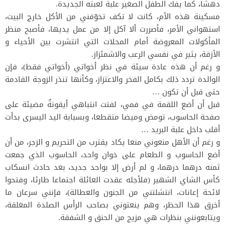
دهشا، كما يفك الطفل الصغير علبة لعبته الجديدة.
مسكينة هذه الأم، كانت لا تكف تخوّفني من الأكل خارج البيت،
استهواني الأمر، فأصررت ألا آكل إلا من عمل يديها، فأصبح منظر
المأكولات المعروضة أمام المحلات التي انتشرت بين الأحياء و
الأزقة، يثير في نفسي الرعب والاشمئزاز.
و رغم أن هذه عادة سيئة في نظر أخواتي (أخواتي فقط)، فإن
الوالدة تردد ذلك بكامل الفخر والاعتزاز، وكأنها تنذر الزوجة القادمة
حتى قبل أن تكون …
قبل أن أضع اللقمة في فمي، لفتت انتباهي أيقونةٌ مضيئة على
صفحة الحاسوب، تومض وميضا متقطعا، وبسبابة اليد اليسرى بدأت
أقلب داخل علبة البريد …
و رغم أن الأهل منعوني منعا يكاد يقترب من التحريم و الزجر، من أن
أضع الحاسوب و الطعام على خوان واحد، الحاسوب الذي جمعت
ثمنه درهما درهما، و لم أرض إلا بواحد جديد، بعد حادث انسكاب
كأس الشاي الشهير (فلأجله عقدت العائلة اجتماعا طارئا، وفتحوا
لائحة إعانات، انتشلتني من الجنون والعطالة)، فإنني سرعان ما
أخرق هذا الحظر، وهم ينعتوني بصاحب الرأس الصلدة المغلقة،
ويتابعونني بنظرات هي مزيج من الحنق و الشفقة.