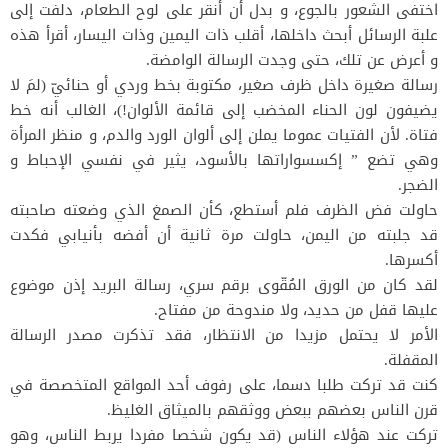
اختفى الشعور بالجوع، و بدل أن أنقر على لوح الطعام، دلفت إلى
علبة الرسائل أبحث داخلها، أقلب ذات اليمين وذات اليسار، أقرأ هذه
و أعرض عن تلك، حتى وجدت الرسالة الوامضة.
رسالة صغيرة داخل ظرف صغير، مكتوبة بخط وردي أو حنائيّ (لمَ لا
يضيفون لون الحناء المخضب إلى قائمة الألوان!)، الغالب أنه خط
فتاة. لأن الفتيات عموما يملن إلى ألوان الورد والدم، و منظر المرأة
وهي تضع ” إكسسواراتها بالأسود، يثير في نفسي الإحباط و
الضجر.
حاولت فض الظرف فلم أستطع، كأن الصمغ الذي وضعته صاحبته
قد جلبته من اليمن، حاولت مرة ثانية أن أفضه بأنيابي فكدت
أكسرها.
لقد كان من الورق المُقّوى برقم سري، رسالة البريد إذن موضوع
عليها قفل من حديد، ولا مندوحة من مفتاح.
الأمر لا يحتمل مزيدا من الانتظار، فقد تذكرت مصدر الرسالة
المقفلة.
كنت قد تركت طلبا دسما، على رفوف أحد المواقع المتخصصة في
قرن الناس بعضهم ببعض ووثقهم بالميثاق الغليظ.
تركت عند هؤلاء الناس (قد يكون شخصا مفردا يربط الناس، وهو