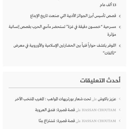
13 ألف عام
قصص تأسيس أبرز الجوائز الأدبية التي صنعت تاريخ الإبداع
مسرحية “خمسون دقيقة في غزة” تستحضر مآسي الحرب بقصص إنسانية
مؤثرة
اللوفر يكشف حواراً فنياً بين الحضارتين الإسلامية والأوروبية في معرض
“تآلفات”
أحدث التعليقات
عزيز باكوش
تحت شعار بورتريهات المواهب : المغرب المنتخب الآخر
على
قصة قصيرة: فندق العروبة
HASSAN CHOUTAM
على
قصة قصيرة: مُسْتراحٌ مِنّا
HASSAN CHOUTAM
على