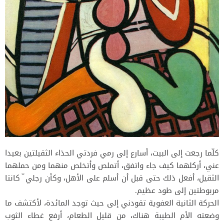
كلّما رجعت إلى البيت، أسارع إلى رمي فردتي الحذاء الثقيلتين بعيدا
عني، أركلهما كيف جاء واتفق، أتملص وأتخلص منهما ومن حملهما
الثقيل، أفعل ذلك حتى قبل أن أسلم على الأهل، وكأن رجلي ّ كانتا
مربوطتين إلى طود عظيم.
الحركة الثانية العفوية تقودني إلى حيث توجد المائدة، لأكتشف ما
وضعته الأم الطيبة هناك، من قليل الطعام، أرفع غطاء الثوب