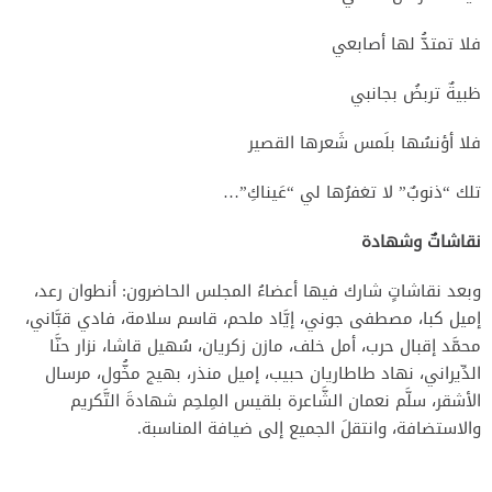
فلا تمتدُّ لها أصابعي
ظبيةٌ تربضُ بجانبي
فلا أؤنسُها بلَمس شَعرها القصير
تلك “ذنوبٌ” لا تغفرُها لي “عَيناكِ”…
نقاشاتٌ وشهادة
وبعد نقاشاتٍ شارك فيها أعضاءُ المجلس الحاضرون: أنطوان رعد،
إميل كبا، مصطفى جوني، إيَّاد ملحم، قاسم سلامة، فادي قبَّاني،
محمَّد إقبال حرب، أمل خلف، مازن زكريان، سُهيل قاشا، نزار حنَّا
الدِّيراني، نهاد طاطاريان حبيب، إميل منذر، بهيج مخُّول، مرسال
الأشقر، سلَّم نعمان الشَّاعرة بلقيس المِلحِم شهادةَ التَّكريم
والاستضافة، وانتقلَ الجميع إلى ضيافة المناسبة.