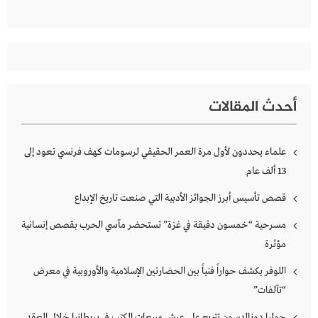
أحدث المقالات
علماء يحددون لأول مرة العمر الحقيقي لرسومات كهف فرنسي تعود إلى
13 ألف عام
قصص تأسيس أبرز الجوائز الأدبية التي صنعت تاريخ الإبداع
مسرحية “خمسون دقيقة في غزة” تستحضر مآسي الحرب بقصص إنسانية
مؤثرة
اللوفر يكشف حواراً فنياً بين الحضارتين الإسلامية والأوروبية في معرض
“تآلفات”
جوليا دونالدسون تتربع على عرش مبيعات الكتب في بريطانيا خلال العقد