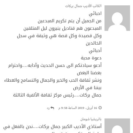
الكاتب الأديب جمال بركات
احبائي
من الجميل أن يتم تكريم المبدعين
المبدعون هم قناديل ينيرون ليل المتلقين
وكل قصيدة وكل قصة هي وثيقة في سجل
الخالدين
أحبائي
دعوة محبة
أدعو سيادتكم الى حسن الحديث وآدابه….واحترام
بعضنا البعض
ونشر ثقافة الحب والخير والجمال والتسامح والعطاء
بيننا في الأرض
جمال بركات….رئيس مركز ثقافة الألفية الثالثة
16 أبريل، 2019 الساعة 9:58 م
رد
باتريشيا شومان
أستاذي الأديب الكبير جمال بركات….نحن بالفعل في