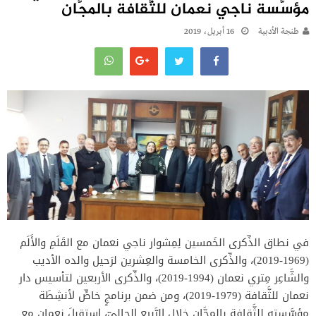
مؤسَّسة ناجي نعمان للثَّقافة بالمجَّان
طنجة الأدبية
16 أبريل، 2019
في نطاق الذِّكرى الخَمسين لِمِشوار ناجي نعمان مع القَلَمِ والأَلَم
(1969-2019)، والذِّكرى الخامسة والعِشرين لرَحيل والده الأديب
والشَّاعِر مِتري نعمان (1994-2019)، والذِّكرى الأربعين لتأسيس دار
نعمان للثَّقافة (1979-2019)، ومن ضمن برنامجٍ خاصٍّ لأنشِطَة
مؤسَّسته للثَّقافة بالمجَّان خلال الرَّبيع الحاليّ، استقبلَ نعمان مع