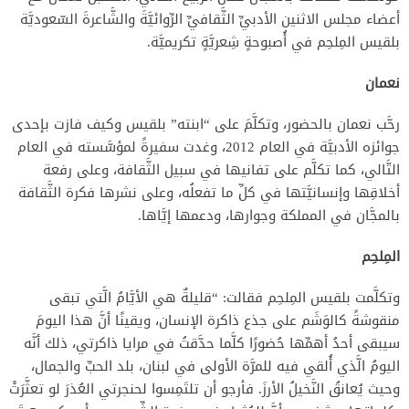
أعضاء مجلس الاثنين الأدبيِّ الثَّقافيِّ الرِّوائيَّةَ والشَّاعرةَ السّعوديَّة
بلقيس المِلحِم في أُصبوحةٍ شِعريَّةٍ تكريميَّة.
نعمان
رحَّب نعمان بالحضور، وتكلَّمَ على “ابنته” بلقيس وكيف فازت بإحدى
جوائزه الأدبيَّة في العام 2012، وغدت سفيرةً لمؤسَّسته في العام
التَّالي، كما تكلَّم على تفانيها في سبيل الثَّقافة، وعلى رفعة
أخلاقِها وإنسانيَّتها في كلِّ ما تفعلُه، وعلى نشرها فكرة الثَّقافة
بالمجَّان في المملكة وجوارها، ودعمها إيَّاها.
المِلحِم
وتكلَّمت بلقيس المِلحِم فقالت: “قليلةٌ هي الأيَّامُ الَّتي تبقى
منقوشةً كالوَشَم على جذع ذاكرة الإنسان، ويقينًا أنَّ هذا اليومَ
سيبقى أحدُ أهمِّها حُضورًا كلَّما حدَّقتُ في مرايا ذاكرتي، ذلك أنَّه
اليومُ الَّذي أُلقي فيه للمرَّة الأولى في لبنان، بلد الحبِّ والجمال،
وحيث يُعانقُ النَّخيلُ الأرزَ. فأرجو أن تلتَمِسوا لحنجرتي العُذرَ لو تعثَّرَتْ