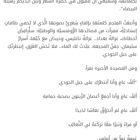
بكلماتها، وشفيعي أنَّ للمُثول في حضرة الشِّعر وبين أيديكم رهبتَه
البيضاء”.
وأتبعَتْ المِلحِم كلمتَها بإلقاءٍ شِعريٍّ بصوتِها الَّّذي لا يُخفي طاقاتٍ
إنشاديَّةً، فقرأت من قصائدها الرُّومَنسيَّة والوطنيَّة: سأُراقِصُ
أخطاءَك، غزالةُ بغداد.. غزالةُ تاتليس، وحيدان مع حُبِّها، أسرارُ
سليمان، جفنُ الفجيعة، عبَّدتُ لك الماء.. فلا تَخشَ الغَرَق، إنتظرتُكِ
على جبل الجودي.
ومن القصيدة الأخيرة نقرأ:
“ألفُ عامٍ وأنا أنتظرُكِ على جبل الجودي
ألفُ عامٍ وأنا أجمعُ أغصانَ الزَّيتون بصحبة حمامة
ألفُ عامٍ لم أتذوَّقْ نعاسًا لذيذا
أو فراءً وَثيرًا ممَّا تركَتهُ لي الثَّعالِب
غيمةٌ تمرُّ من أمامي