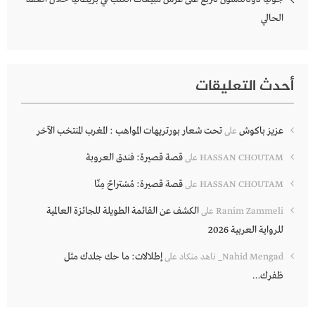
الحالي
أحدث التعليقات
عزيز باكوش
تحت شعار بورتريهات المواهب : المغرب المنتخب الآخر
على
قصة قصيرة: فندق العروبة
HASSAN CHOUTAM
على
قصة قصيرة: مُسْتراحٌ مِنّا
HASSAN CHOUTAM
على
الكشف عن القائمة الطويلة للجائزة العالمية
Ranim Zammeli
على
للرواية العربية 2026
إطلالات: ما حك جلدك مثل
Nahid Mengad_ ناهد منكاد
على
ظفرك…