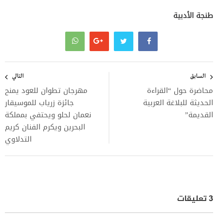
طنجة الأدبية
تصفّح
المقالات
السابق
التالي
محاضرة حول “القراءة
مهرجان تطوان للعود يمنح
الحديثة للبلاغة العربية
جائزة زرياب للموسيقار
القديمة”
نعمان لحلو ويحتفي بمملكة
البحرين ويكرم الفنان كريم
التدلاوي
3 تعليقات